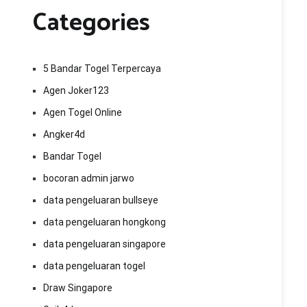
Categories
5 Bandar Togel Terpercaya
Agen Joker123
Agen Togel Online
Angker4d
Bandar Togel
bocoran admin jarwo
data pengeluaran bullseye
data pengeluaran hongkong
data pengeluaran singapore
data pengeluaran togel
Draw Singapore