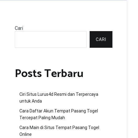
Cari
CARI
Posts Terbaru
Ciri Situs Lurus4d Resmi dan Terpercaya
untuk Anda
Cara Daftar Akun Tempat Pasang Togel
Tercepat Paling Mudah
Cara Main di Situs Tempat Pasang Togel
Online