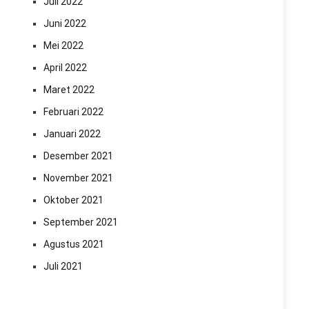
Juli 2022
Juni 2022
Mei 2022
April 2022
Maret 2022
Februari 2022
Januari 2022
Desember 2021
November 2021
Oktober 2021
September 2021
Agustus 2021
Juli 2021