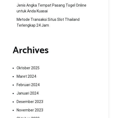
Jenis Angka Tempat Pasang Togel Online
untuk Anda Kuasai
Metode Transaksi Situs Slot Thailand
Terlengkap 24 Jam
Archives
Oktober 2025
Maret 2024
Februari 2024
Januari 2024
Desember 2023
November 2023