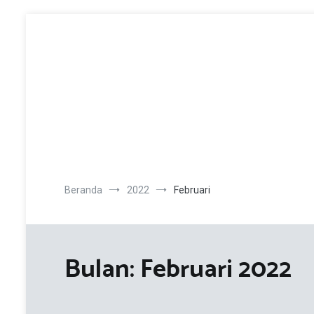
Loncat
ke
konten
Beranda
2022
Februari
Bulan:
Februari 2022