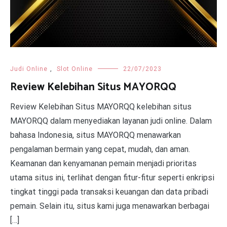
Judi Online
,
Slot Online
22/07/2023
Review Kelebihan Situs MAYORQQ
Review Kelebihan Situs MAYORQQ kelebihan situs
MAYORQQ dalam menyediakan layanan judi online. Dalam
bahasa Indonesia, situs MAYORQQ menawarkan
pengalaman bermain yang cepat, mudah, dan aman.
Keamanan dan kenyamanan pemain menjadi prioritas
utama situs ini, terlihat dengan fitur-fitur seperti enkripsi
tingkat tinggi pada transaksi keuangan dan data pribadi
pemain. Selain itu, situs kami juga menawarkan berbagai
[…]