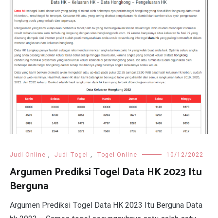
Judi Online
,
Judi Togel
,
Togel Online
10/12/2022
Argumen Prediksi Togel Data HK 2023 Itu
Berguna
Argumen Prediksi Togel Data HK 2023 Itu Berguna Data