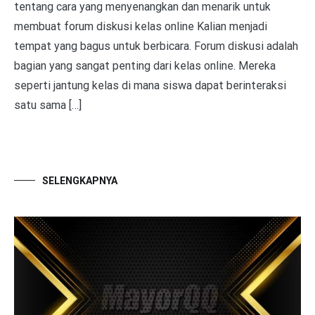
tentang cara yang menyenangkan dan menarik untuk
membuat forum diskusi kelas online Kalian menjadi
tempat yang bagus untuk berbicara. Forum diskusi adalah
bagian yang sangat penting dari kelas online. Mereka
seperti jantung kelas di mana siswa dapat berinteraksi
satu sama […]
SELENGKAPNYA