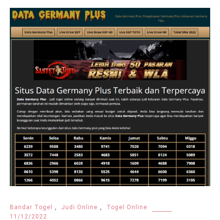
Bandar Togel
,
Judi Online
,
Togel Online
11/12/2022