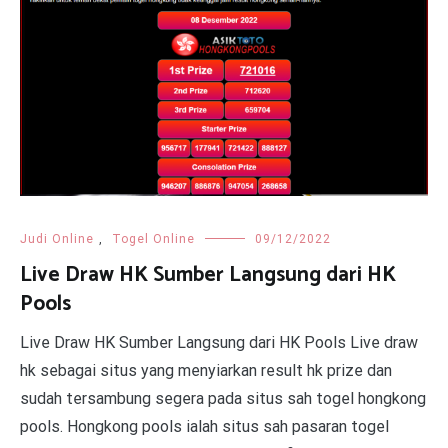
Judi Online
,
Togel Online
09/12/2022
Live Draw HK Sumber Langsung dari HK
Pools
Live Draw HK Sumber Langsung dari HK Pools Live draw
hk sebagai situs yang menyiarkan result hk prize dan
sudah tersambung segera pada situs sah togel hongkong
pools. Hongkong pools ialah situs sah pasaran togel