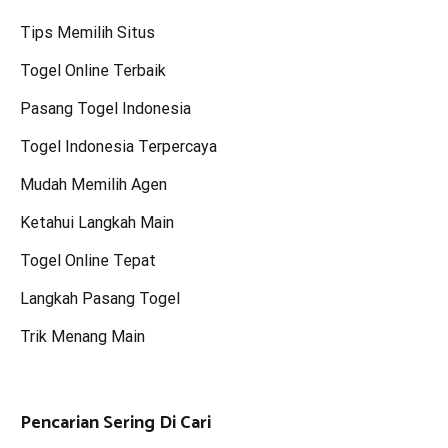
Tips Memilih Situs
Togel Online Terbaik
Pasang Togel Indonesia
Togel Indonesia Terpercaya
Mudah Memilih Agen
Ketahui Langkah Main
Togel Online Tepat
Langkah Pasang Togel
Trik Menang Main
Pencarian Sering Di Cari