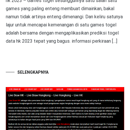
hk 2023 – Games togel sesungguhnya satu salah satu
games yang paling enteng membuat dimainkan, bakal
namun tidak artinya enteng dimenangi. Dan keliru satunya
lajur untuk mencapai kemenangan di satu games togel
adalah bersama dengan mengaplikasikan prediksi togel
data hk 2023 tepat yang bagus. informasi perkiraan […]
SELENGKAPNYA