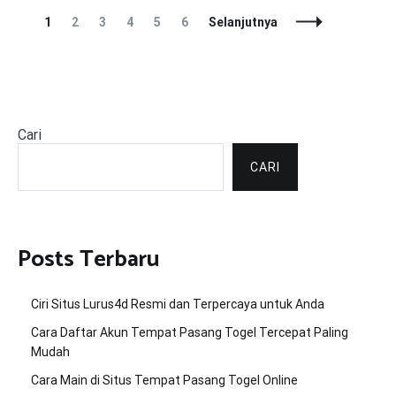
Navigasi
Laman
Laman
Laman
Laman
Laman
Laman
1
2
3
4
5
6
Selanjutnya
Pos
Cari
CARI
Posts Terbaru
Ciri Situs Lurus4d Resmi dan Terpercaya untuk Anda
Cara Daftar Akun Tempat Pasang Togel Tercepat Paling
Mudah
Cara Main di Situs Tempat Pasang Togel Online