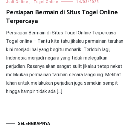
Judi Online
,
Togel Online
14/03/2023
Persiapan Bermain di Situs Togel Online
Terpercaya
Persiapan Bermain di Situs Togel Online Terpercaya
Togel online – Tentu kita tahu jikalau permainan taruhan
kini menjadi hal yang begitu menarik. Terlebih lagi,
Indonesia menjadi negara yang tidak melegalkan
perjudian. Rasanya akan sangat sulit jikalau tetap nekat
melakukan permainan taruhan secara langsung. Melihat
lahan untuk melakukan perjudian juga semakin sempit
hingga hampir tidak ada […]
SELENGKAPNYA