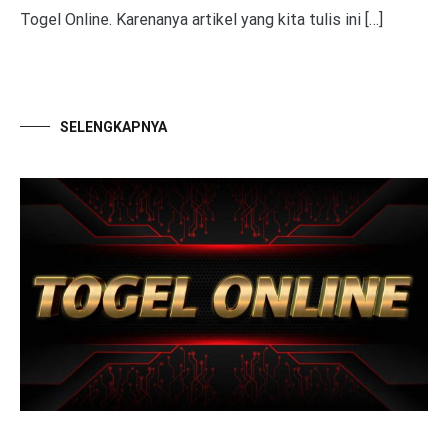
Togel Online. Karenanya artikel yang kita tulis ini […]
SELENGKAPNYA