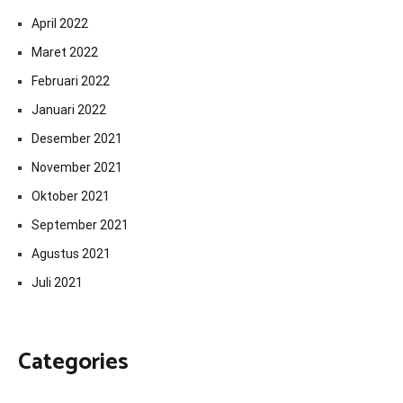
April 2022
Maret 2022
Februari 2022
Januari 2022
Desember 2021
November 2021
Oktober 2021
September 2021
Agustus 2021
Juli 2021
Categories