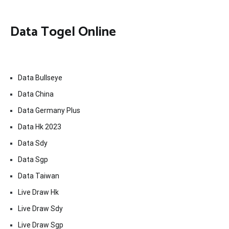
Data Togel Online
Data Bullseye
Data China
Data Germany Plus
Data Hk 2023
Data Sdy
Data Sgp
Data Taiwan
Live Draw Hk
Live Draw Sdy
Live Draw Sgp