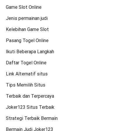
Game Slot Online
Jenis permainan judi
Kelebihan Game Slot
Pasang Togel Online
Ikuti Beberapa Langkah
Daftar Togel Online
Link Alternatif situs
Tips Memilih Situs
Terbaik dan Terpercaya
Joker123 Situs Terbaik
Strategi Terbaik Bermain
Bermain Judi Joker123