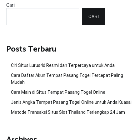
Cari
CARI
Posts Terbaru
Ciri Situs Lurus4d Resmi dan Terpercaya untuk Anda
Cara Daftar Akun Tempat Pasang Togel Tercepat Paling
Mudah
Cara Main di Situs Tempat Pasang Togel Online
Jenis Angka Tempat Pasang Togel Online untuk Anda Kuasai
Metode Transaksi Situs Slot Thailand Terlengkap 24 Jam
Archives