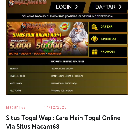
Macan168
14/12/2023
Situs Togel Wap : Cara Main Togel Online
Via Situs Macan168