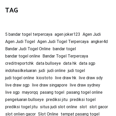
TAG
5 bandar togel terpercaya
agen joker123
Agen Judi
Agen Judi Togel
Agen Judi Togel Terpercaya
angker4d
Bandar Judi Togel Online
bandar togel
bandar togel online
Bandar Togel Terpercaya
creditreportchk
data bullseye
data hk
data sgp
indohasilkeluaran
judi
judi online
judi togel
judi togel online
kiostoto
live draw hk
live draw sdy
live draw sgp
live draw singapore
live draw sydney
live sgp
mayorqq
pasang togel
pasang togel online
pengeluaran bullseye
prediksi jitu
prediksi togel
prediksi togel jitu
situs judi slot online
slot
slot gacor
slot onlien gacor
Slot Online
tempat pasang togel