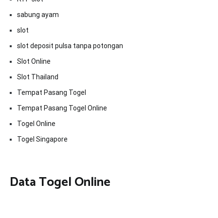
sabung ayam
slot
slot deposit pulsa tanpa potongan
Slot Online
Slot Thailand
Tempat Pasang Togel
Tempat Pasang Togel Online
Togel Online
Togel Singapore
Data Togel Online