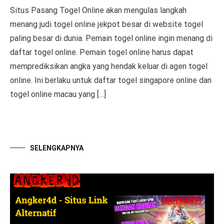
Situs Pasang Togel Online akan mengulas langkah
menang judi togel online jekpot besar di website togel
paling besar di dunia. Pemain togel online ingin menang di
daftar togel online. Pemain togel online harus dapat
memprediksikan angka yang hendak keluar di agen togel
online. Ini berlaku untuk daftar togel singapore online dan
togel online macau yang […]
SELENGKAPNYA