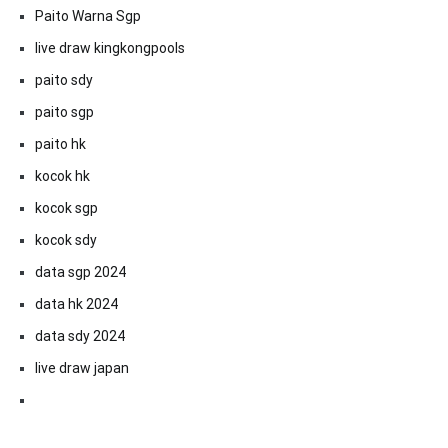
Paito Warna Sgp
live draw kingkongpools
paito sdy
paito sgp
paito hk
kocok hk
kocok sgp
kocok sdy
data sgp 2024
data hk 2024
data sdy 2024
live draw japan