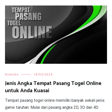
Kiostoto
18/03/2024
Jenis Angka Tempat Pasang Togel Online
untuk Anda Kuasai
Tempat pasang togel online memiliki banyak sekali jenis
game taruhan. Mulai dari pasang angka 2D, 3D dan 4D.