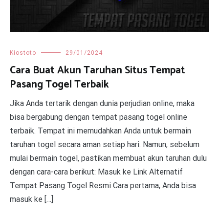
Kiostoto
29/01/2024
Cara Buat Akun Taruhan Situs Tempat
Pasang Togel Terbaik
Jika Anda tertarik dengan dunia perjudian online, maka
bisa bergabung dengan tempat pasang togel online
terbaik. Tempat ini memudahkan Anda untuk bermain
taruhan togel secara aman setiap hari. Namun, sebelum
mulai bermain togel, pastikan membuat akun taruhan dulu
dengan cara-cara berikut: Masuk ke Link Alternatif
Tempat Pasang Togel Resmi Cara pertama, Anda bisa
masuk ke […]