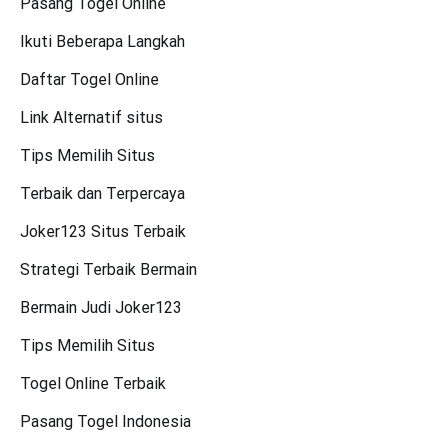
Pasang Togel Online
Ikuti Beberapa Langkah
Daftar Togel Online
Link Alternatif situs
Tips Memilih Situs
Terbaik dan Terpercaya
Joker123 Situs Terbaik
Strategi Terbaik Bermain
Bermain Judi Joker123
Tips Memilih Situs
Togel Online Terbaik
Pasang Togel Indonesia