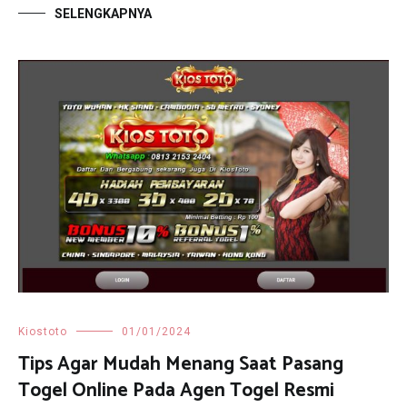
SELENGKAPNYA
Kiostoto
01/01/2024
Tips Agar Mudah Menang Saat Pasang
Togel Online Pada Agen Togel Resmi