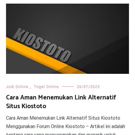
Judi Online
,
Togel Online
26/07/2023
Cara Aman Menemukan Link Alternatif
Situs Kiostoto
Cara Aman Menemukan Link Alternatif Situs Kiostoto
Menggunakan Forum Online Kiostoto – Artikel ini adalah
tentang cara yang menyenangkan dan menarik untuk