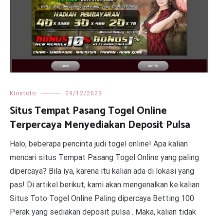
Kiostoto
09/12/2023
Situs Tempat Pasang Togel Online
Terpercaya Menyediakan Deposit Pulsa
Halo, beberapa pencinta judi togel online! Apa kalian
mencari situs Tempat Pasang Togel Online yang paling
dipercaya? Bila iya, karena itu kalian ada di lokasi yang
pas! Di artikel berikut, kami akan mengenalkan ke kalian
Situs Toto Togel Online Paling dipercaya Betting 100
Perak yang sediakan deposit pulsa . Maka, kalian tidak