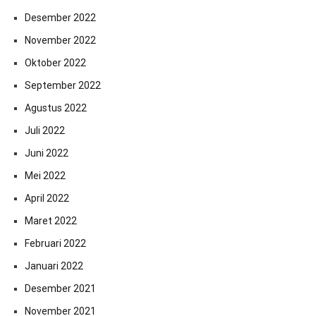
Desember 2022
November 2022
Oktober 2022
September 2022
Agustus 2022
Juli 2022
Juni 2022
Mei 2022
April 2022
Maret 2022
Februari 2022
Januari 2022
Desember 2021
November 2021