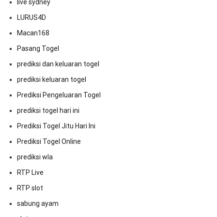
live sydney
LURUS4D
Macan168
Pasang Togel
prediksi dan keluaran togel
prediksi keluaran togel
Prediksi Pengeluaran Togel
prediksi togel hari ini
Prediksi Togel Jitu Hari Ini
Prediksi Togel Online
prediksi wla
RTP Live
RTP slot
sabung ayam