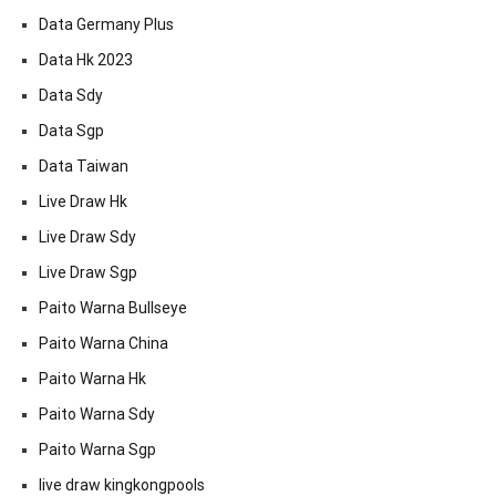
Data Germany Plus
Data Hk 2023
Data Sdy
Data Sgp
Data Taiwan
Live Draw Hk
Live Draw Sdy
Live Draw Sgp
Paito Warna Bullseye
Paito Warna China
Paito Warna Hk
Paito Warna Sdy
Paito Warna Sgp
live draw kingkongpools