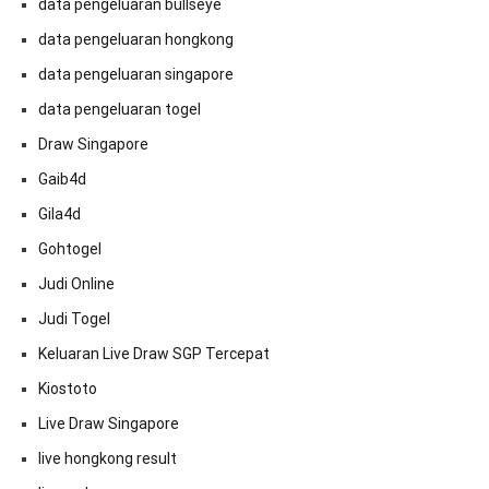
data pengeluaran bullseye
data pengeluaran hongkong
data pengeluaran singapore
data pengeluaran togel
Draw Singapore
Gaib4d
Gila4d
Gohtogel
Judi Online
Judi Togel
Keluaran Live Draw SGP Tercepat
Kiostoto
Live Draw Singapore
live hongkong result