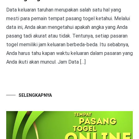
Data keluaran taruhan merupakan salah satu hal yang
mesti para pemain tempat pasang togel ketahui. Melalui
data ini, Anda akan mengetahui apakah angka yang Anda
pasang tadi akurat atau tidak. Tentunya, setiap pasaran
togel memiliki jam keluaran berbeda-beda. Itu sebabnya,
Anda harus tahu kapan waktu keluaran dalam pasaran yang
Anda ikuti akan muncul. Jam Data […]
SELENGKAPNYA