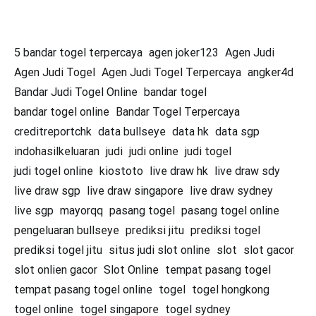
5 bandar togel terpercaya
agen joker123
Agen Judi
Agen Judi Togel
Agen Judi Togel Terpercaya
angker4d
Bandar Judi Togel Online
bandar togel
bandar togel online
Bandar Togel Terpercaya
creditreportchk
data bullseye
data hk
data sgp
indohasilkeluaran
judi
judi online
judi togel
judi togel online
kiostoto
live draw hk
live draw sdy
live draw sgp
live draw singapore
live draw sydney
live sgp
mayorqq
pasang togel
pasang togel online
pengeluaran bullseye
prediksi jitu
prediksi togel
prediksi togel jitu
situs judi slot online
slot
slot gacor
slot onlien gacor
Slot Online
tempat pasang togel
tempat pasang togel online
togel
togel hongkong
togel online
togel singapore
togel sydney