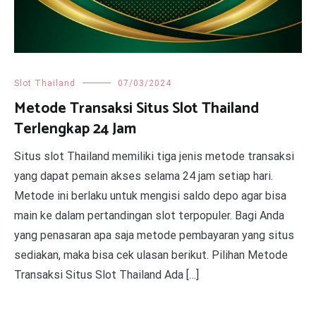
Slot Thailand
07/03/2024
Metode Transaksi Situs Slot Thailand
Terlengkap 24 Jam
Situs slot Thailand memiliki tiga jenis metode transaksi
yang dapat pemain akses selama 24 jam setiap hari.
Metode ini berlaku untuk mengisi saldo depo agar bisa
main ke dalam pertandingan slot terpopuler. Bagi Anda
yang penasaran apa saja metode pembayaran yang situs
sediakan, maka bisa cek ulasan berikut. Pilihan Metode
Transaksi Situs Slot Thailand Ada […]