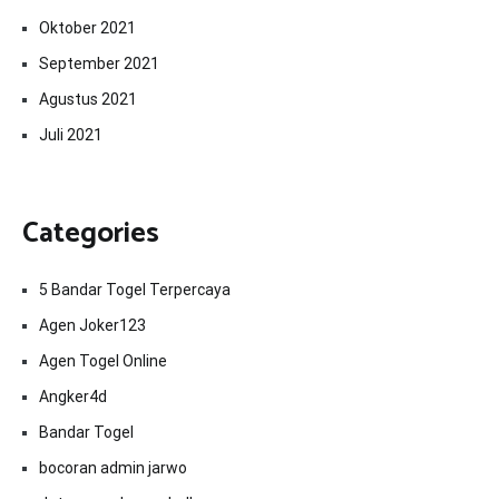
Oktober 2021
September 2021
Agustus 2021
Juli 2021
Categories
5 Bandar Togel Terpercaya
Agen Joker123
Agen Togel Online
Angker4d
Bandar Togel
bocoran admin jarwo