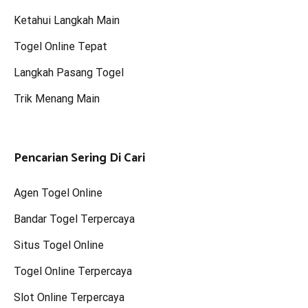
Ketahui Langkah Main
Togel Online Tepat
Langkah Pasang Togel
Trik Menang Main
Pencarian Sering Di Cari
Agen Togel Online
Bandar Togel Terpercaya
Situs Togel Online
Togel Online Terpercaya
Slot Online Terpercaya