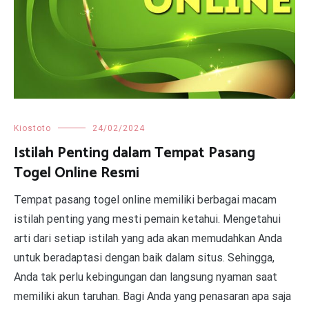
Kiostoto
24/02/2024
Istilah Penting dalam Tempat Pasang
Togel Online Resmi
Tempat pasang togel online memiliki berbagai macam
istilah penting yang mesti pemain ketahui. Mengetahui
arti dari setiap istilah yang ada akan memudahkan Anda
untuk beradaptasi dengan baik dalam situs. Sehingga,
Anda tak perlu kebingungan dan langsung nyaman saat
memiliki akun taruhan. Bagi Anda yang penasaran apa saja