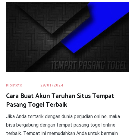
Kiostoto
29/01/2024
Cara Buat Akun Taruhan Situs Tempat
Pasang Togel Terbaik
Jika Anda tertarik dengan dunia perjudian online, maka
bisa bergabung dengan tempat pasang togel online
terbaik. Tempat ini memudahkan Anda untuk bermain