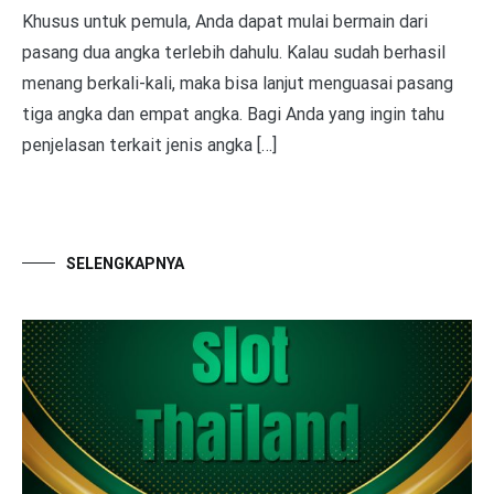
Khusus untuk pemula, Anda dapat mulai bermain dari
pasang dua angka terlebih dahulu. Kalau sudah berhasil
menang berkali-kali, maka bisa lanjut menguasai pasang
tiga angka dan empat angka. Bagi Anda yang ingin tahu
penjelasan terkait jenis angka […]
SELENGKAPNYA