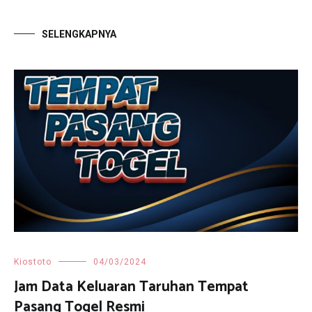
SELENGKAPNYA
Kiostoto
04/03/2024
Jam Data Keluaran Taruhan Tempat
Pasang Togel Resmi