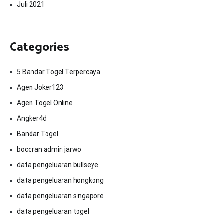
Juli 2021
Categories
5 Bandar Togel Terpercaya
Agen Joker123
Agen Togel Online
Angker4d
Bandar Togel
bocoran admin jarwo
data pengeluaran bullseye
data pengeluaran hongkong
data pengeluaran singapore
data pengeluaran togel