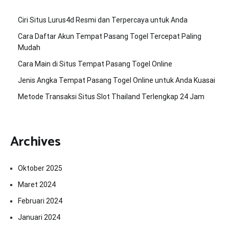
Ciri Situs Lurus4d Resmi dan Terpercaya untuk Anda
Cara Daftar Akun Tempat Pasang Togel Tercepat Paling
Mudah
Cara Main di Situs Tempat Pasang Togel Online
Jenis Angka Tempat Pasang Togel Online untuk Anda Kuasai
Metode Transaksi Situs Slot Thailand Terlengkap 24 Jam
Archives
Oktober 2025
Maret 2024
Februari 2024
Januari 2024