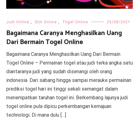
Judi Online
,
Slot Online
,
Togel Online
25/08/2021
Bagaimana Caranya Menghasilkan Uang
Dari Bermain Togel Online
Bagaimana Caranya Menghasilkan Uang Dari Bermain
Togel Online – Permainan togel atau judi terka angka satu
diantaranya judi yang sudah disenangi oleh orang
indonesia. Dari sabang hingga sampai merauke permainan
prediksi togel hari ini tinggi sekali semangat dalam
menempatkan taruhan togel ini. Berkembang lajunya judi
togel online pula dipicu perkembangan kemajuan
technologi. Di mana dulu […]