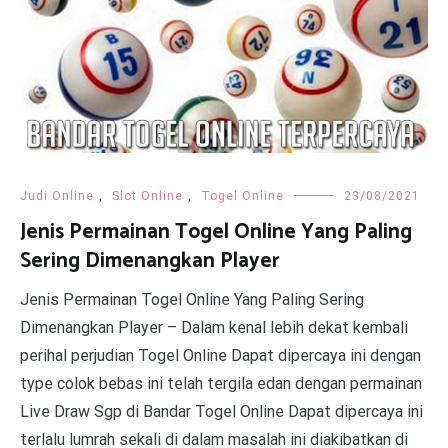
Judi Online
,
Slot Online
,
Togel Online
23/08/2021
Jenis Permainan Togel Online Yang Paling
Sering Dimenangkan Player
Jenis Permainan Togel Online Yang Paling Sering
Dimenangkan Player – Dalam kenal lebih dekat kembali
perihal perjudian Togel Online Dapat dipercaya ini dengan
type colok bebas ini telah tergila edan dengan permainan
Live Draw Sgp di Bandar Togel Online Dapat dipercaya ini
terlalu lumrah sekali di dalam masalah ini diakibatkan di