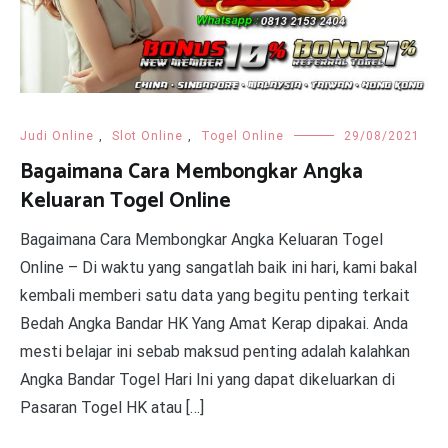
Judi Online
,
Slot Online
,
Togel Online
29/08/2021
Bagaimana Cara Membongkar Angka
Keluaran Togel Online
Bagaimana Cara Membongkar Angka Keluaran Togel
Online – Di waktu yang sangatlah baik ini hari, kami bakal
kembali memberi satu data yang begitu penting terkait
Bedah Angka Bandar HK Yang Amat Kerap dipakai. Anda
mesti belajar ini sebab maksud penting adalah kalahkan
Angka Bandar Togel Hari Ini yang dapat dikeluarkan di
Pasaran Togel HK atau […]