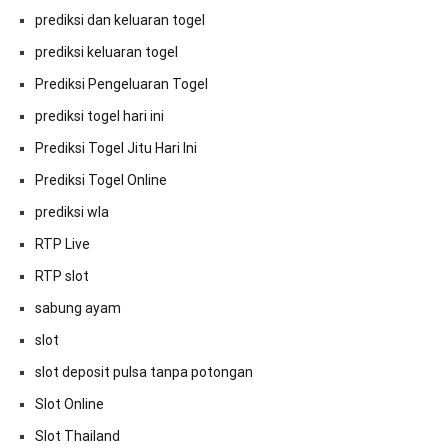
prediksi dan keluaran togel
prediksi keluaran togel
Prediksi Pengeluaran Togel
prediksi togel hari ini
Prediksi Togel Jitu Hari Ini
Prediksi Togel Online
prediksi wla
RTP Live
RTP slot
sabung ayam
slot
slot deposit pulsa tanpa potongan
Slot Online
Slot Thailand