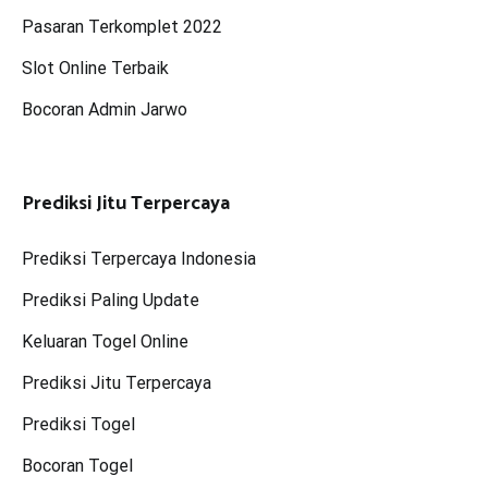
Pasaran Terkomplet 2022
Slot Online Terbaik
Bocoran Admin Jarwo
Prediksi Jitu Terpercaya
Prediksi Terpercaya Indonesia
Prediksi Paling Update
Keluaran Togel Online
Prediksi Jitu Terpercaya
Prediksi Togel
Bocoran Togel