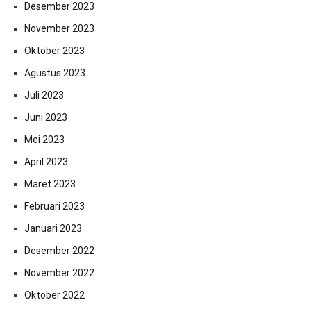
Desember 2023
November 2023
Oktober 2023
Agustus 2023
Juli 2023
Juni 2023
Mei 2023
April 2023
Maret 2023
Februari 2023
Januari 2023
Desember 2022
November 2022
Oktober 2022