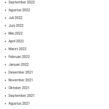
September 2022
Agustus 2022
Juli 2022
Juni 2022
Mei 2022
April 2022
Maret 2022
Februari 2022
Januari 2022
Desember 2021
November 2021
Oktober 2021
September 2021
Agustus 2021