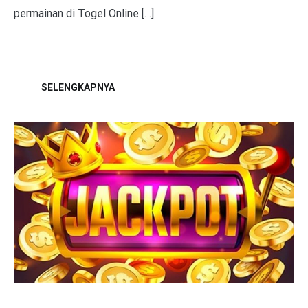
permainan di Togel Online […]
SELENGKAPNYA