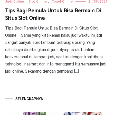
Judi Online
,
Slot Online
,
Togel Online
21/08/2021
Tips Bagi Pemula Untuk Bisa Bermain Di
Situs Slot Online
Tips Bagi Pemula Untuk Bisa Bermain Di Situs Slot
Online – Sama yang kita kenali kalau judi waktu ini jadi
sangat banyak sorotan buat beberapa orang. Yang
dahulunya didatangkan di judi olympus slot online
konversional di tempat judi, saat ini dengan kontribusi
tehnologi internet dan info mengganti itu semuanya jadi
judi online. Sekarang dengan gampang […]
SELENGKAPNYA