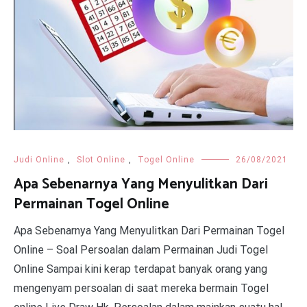
Judi Online
,
Slot Online
,
Togel Online
26/08/2021
Apa Sebenarnya Yang Menyulitkan Dari
Permainan Togel Online
Apa Sebenarnya Yang Menyulitkan Dari Permainan Togel
Online – Soal Persoalan dalam Permainan Judi Togel
Online Sampai kini kerap terdapat banyak orang yang
mengenyam persoalan di saat mereka bermain Togel