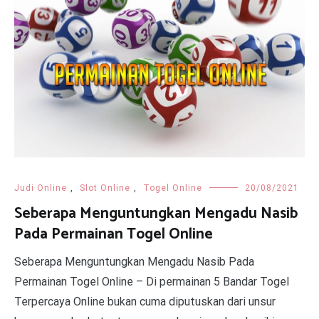
Judi Online
,
Slot Online
,
Togel Online
20/08/2021
Seberapa Menguntungkan Mengadu Nasib
Pada Permainan Togel Online
Seberapa Menguntungkan Mengadu Nasib Pada
Permainan Togel Online – Di permainan 5 Bandar Togel
Terpercaya Online bukan cuma diputuskan dari unsur