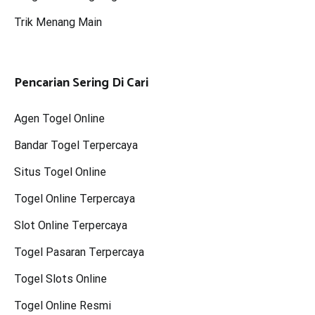
Trik Menang Main
Pencarian Sering Di Cari
Agen Togel Online
Bandar Togel Terpercaya
Situs Togel Online
Togel Online Terpercaya
Slot Online Terpercaya
Togel Pasaran Terpercaya
Togel Slots Online
Togel Online Resmi