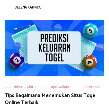
SELENGKAPNYA
Judi Online
,
Slot Online
,
Togel Online
24/08/2021
Tips Bagaimana Menemukan Situs Togel
Online Terbaik