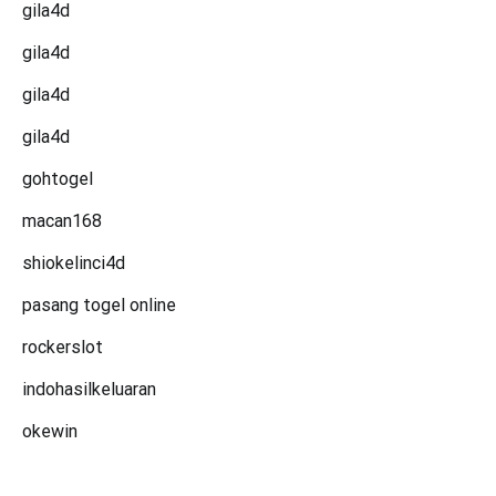
gila4d
gila4d
gila4d
gila4d
gohtogel
macan168
shiokelinci4d
pasang togel online
rockerslot
indohasilkeluaran
okewin