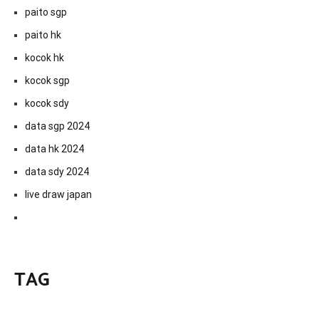
paito sgp
paito hk
kocok hk
kocok sgp
kocok sdy
data sgp 2024
data hk 2024
data sdy 2024
live draw japan
TAG