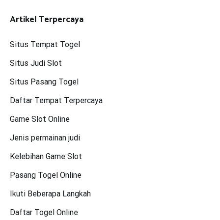
Artikel Terpercaya
Situs Tempat Togel
Situs Judi Slot
Situs Pasang Togel
Daftar Tempat Terpercaya
Game Slot Online
Jenis permainan judi
Kelebihan Game Slot
Pasang Togel Online
Ikuti Beberapa Langkah
Daftar Togel Online