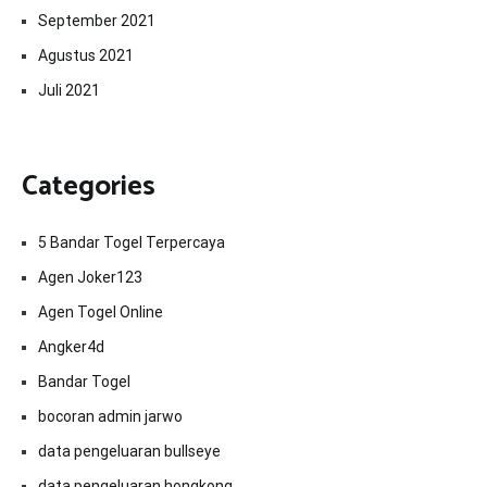
September 2021
Agustus 2021
Juli 2021
Categories
5 Bandar Togel Terpercaya
Agen Joker123
Agen Togel Online
Angker4d
Bandar Togel
bocoran admin jarwo
data pengeluaran bullseye
data pengeluaran hongkong