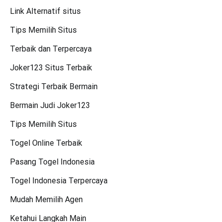
Link Alternatif situs
Tips Memilih Situs
Terbaik dan Terpercaya
Joker123 Situs Terbaik
Strategi Terbaik Bermain
Bermain Judi Joker123
Tips Memilih Situs
Togel Online Terbaik
Pasang Togel Indonesia
Togel Indonesia Terpercaya
Mudah Memilih Agen
Ketahui Langkah Main