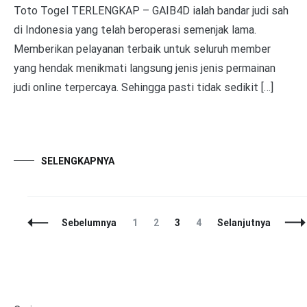
Toto Togel TERLENGKAP – GAIB4D ialah bandar judi sah
di Indonesia yang telah beroperasi semenjak lama.
Memberikan pelayanan terbaik untuk seluruh member
yang hendak menikmati langsung jenis jenis permainan
judi online terpercaya. Sehingga pasti tidak sedikit […]
SELENGKAPNYA
Navigasi
Laman
Laman
Laman
Laman
Sebelumnya
1
2
3
4
Selanjutnya
Pos