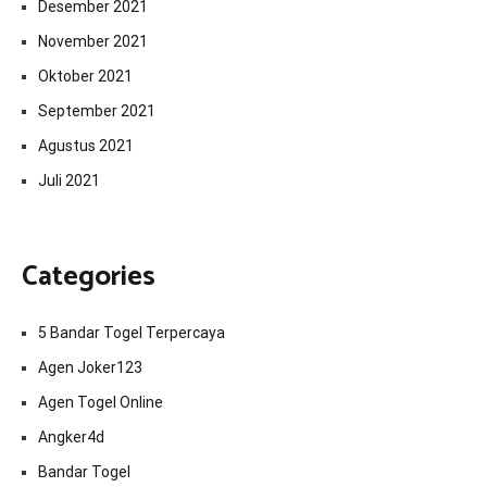
Desember 2021
November 2021
Oktober 2021
September 2021
Agustus 2021
Juli 2021
Categories
5 Bandar Togel Terpercaya
Agen Joker123
Agen Togel Online
Angker4d
Bandar Togel