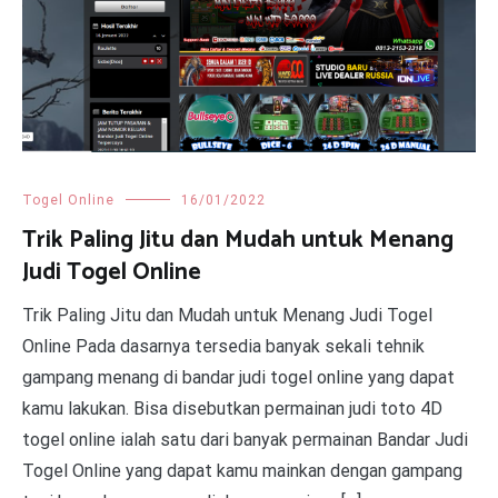
Togel Online
16/01/2022
Trik Paling Jitu dan Mudah untuk Menang
Judi Togel Online
Trik Paling Jitu dan Mudah untuk Menang Judi Togel
Online Pada dasarnya tersedia banyak sekali tehnik
gampang menang di bandar judi togel online yang dapat
kamu lakukan. Bisa disebutkan permainan judi toto 4D
togel online ialah satu dari banyak permainan Bandar Judi
Togel Online yang dapat kamu mainkan dengan gampang