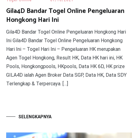
Gila4D Bandar Togel Online Pengeluaran
Hongkong Hari Ini
Gila4D Bandar Togel Online Pengeluaran Hongkong Hari
Ini Gila4D Bandar Togel Online Pengeluaran Hongkong
Hari Ini – Togel Hari Ini – Pengeluaran HK merupakan
Agen Togel Hongkong, Result HK, Data HK hari ini, HK
Pools, Hongkongpools, HKpools, Data HK 6D, HK prize
GILA4D ialah Agen Broker Data SGP, Data HK, Data SDY
Terlengkap & Terpercaya. […]
SELENGKAPNYA