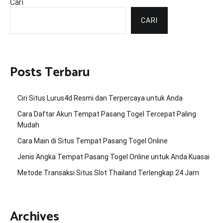
Cari
CARI
Posts Terbaru
Ciri Situs Lurus4d Resmi dan Terpercaya untuk Anda
Cara Daftar Akun Tempat Pasang Togel Tercepat Paling
Mudah
Cara Main di Situs Tempat Pasang Togel Online
Jenis Angka Tempat Pasang Togel Online untuk Anda Kuasai
Metode Transaksi Situs Slot Thailand Terlengkap 24 Jam
Archives