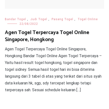
Bandar Togel
,
Judi Togel
,
Pasang Togel
,
Togel Online
22/08/2022
Agen Togel Terpercaya Togel Online
Singapore, Hongkong
Agen Togel Terpercaya Togel Online Singapore,
Hongkong Bandar Togel Online Agen Togel Terpercaya –
Yaitu hasil result togel hongkong, togel singapore dan
togel sidney. Semua hasil togel hari ini bisa diterima
langsung dari 3 tabel di atas yang terikat dari situs syah
data keluaran hk, sgp, sdy tercepat lengkap tetapi
terpercaya sah. Sesuai schedule keluaran […]