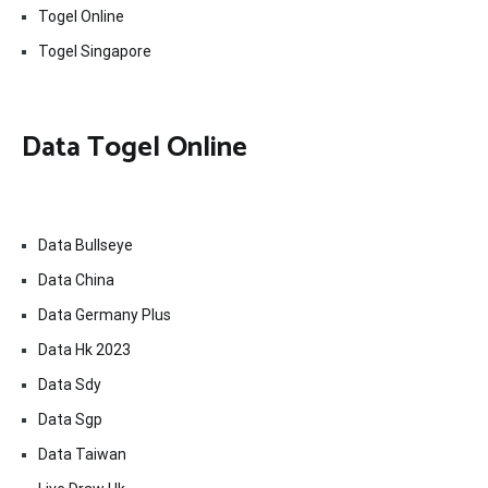
Togel Online
Togel Singapore
Data Togel Online
Data Bullseye
Data China
Data Germany Plus
Data Hk 2023
Data Sdy
Data Sgp
Data Taiwan