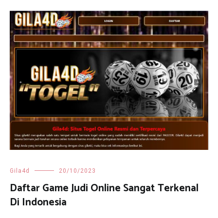
Gila4d
20/10/2023
Daftar Game Judi Online Sangat Terkenal
Di Indonesia