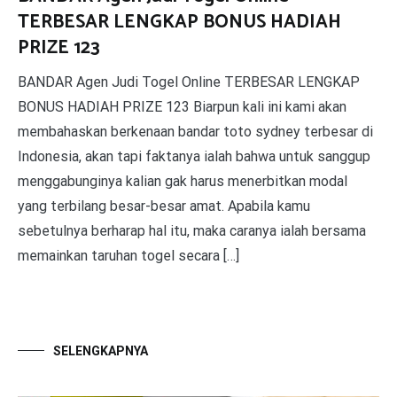
TERBESAR LENGKAP BONUS HADIAH
PRIZE 123
BANDAR Agen Judi Togel Online TERBESAR LENGKAP
BONUS HADIAH PRIZE 123 Biarpun kali ini kami akan
membahaskan berkenaan bandar toto sydney terbesar di
Indonesia, akan tapi faktanya ialah bahwa untuk sanggup
menggabunginya kalian gak harus menerbitkan modal
yang terbilang besar-besar amat. Apabila kamu
sebetulnya berharap hal itu, maka caranya ialah bersama
memainkan taruhan togel secara […]
SELENGKAPNYA