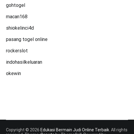
gohtogel
macan168
shiokelinci4d
pasang togel online
rockerslot
indohasilkeluaran
okewin
Copyright © 2026
Edukasi Bermain Judi Online Terbaik
. All rights