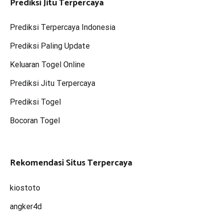
Prediksi Jitu Terpercaya
Prediksi Terpercaya Indonesia
Prediksi Paling Update
Keluaran Togel Online
Prediksi Jitu Terpercaya
Prediksi Togel
Bocoran Togel
Rekomendasi Situs Terpercaya
kiostoto
angker4d