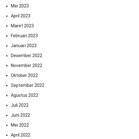
Mei 2023
April 2023
Maret 2023
Februari 2023
Januari 2023
Desember 2022
November 2022
Oktober 2022
September 2022
Agustus 2022
Juli 2022
Juni 2022
Mei 2022
April 2022