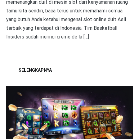
memenangkan duit di mesin slot dari kenyamanan ruang
tamu kita sendiri, baca terus untuk memahami semua
yang butuh Anda ketahui mengenai slot online duit Asli
terbaik yang terdapat di Indonesia. Tim Basketball
Insiders sudah merinci creme de la […]
SELENGKAPNYA