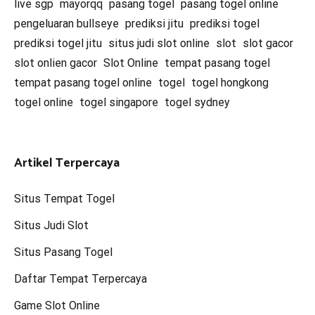
live sgp
mayorqq
pasang togel
pasang togel online
pengeluaran bullseye
prediksi jitu
prediksi togel
prediksi togel jitu
situs judi slot online
slot
slot gacor
slot onlien gacor
Slot Online
tempat pasang togel
tempat pasang togel online
togel
togel hongkong
togel online
togel singapore
togel sydney
Artikel Terpercaya
Situs Tempat Togel
Situs Judi Slot
Situs Pasang Togel
Daftar Tempat Terpercaya
Game Slot Online