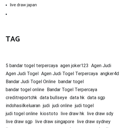
live draw japan
TAG
5 bandar togel terpercaya
agen joker123
Agen Judi
Agen Judi Togel
Agen Judi Togel Terpercaya
angker4d
Bandar Judi Togel Online
bandar togel
bandar togel online
Bandar Togel Terpercaya
creditreportchk
data bullseye
data hk
data sgp
indohasilkeluaran
judi
judi online
judi togel
judi togel online
kiostoto
live draw hk
live draw sdy
live draw sgp
live draw singapore
live draw sydney