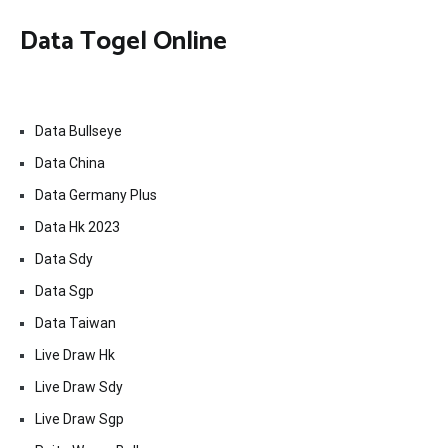
Data Togel Online
Data Bullseye
Data China
Data Germany Plus
Data Hk 2023
Data Sdy
Data Sgp
Data Taiwan
Live Draw Hk
Live Draw Sdy
Live Draw Sgp