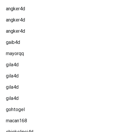
angker4d
angker4d
angker4d
gaib4d
mayorqq
gila4d
gila4d
gila4d
gila4d
gohtogel
macan168
shiokelinci4d