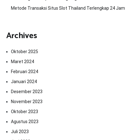
Metode Transaksi Situs Slot Thailand Terlengkap 24 Jam
Archives
Oktober 2025
Maret 2024
Februari 2024
Januari 2024
Desember 2023
November 2023
Oktober 2023
Agustus 2023
Juli 2023