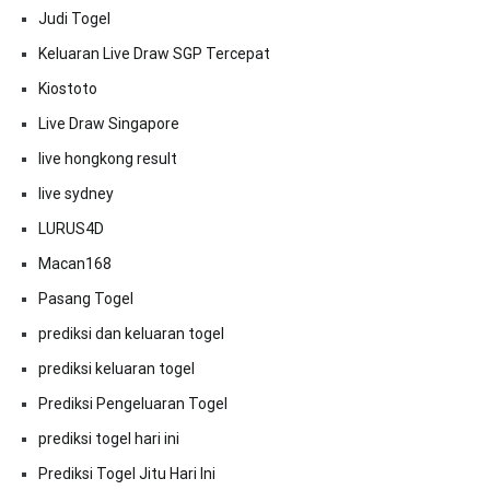
Judi Togel
Keluaran Live Draw SGP Tercepat
Kiostoto
Live Draw Singapore
live hongkong result
live sydney
LURUS4D
Macan168
Pasang Togel
prediksi dan keluaran togel
prediksi keluaran togel
Prediksi Pengeluaran Togel
prediksi togel hari ini
Prediksi Togel Jitu Hari Ini