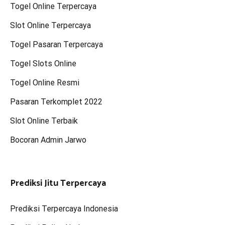
Togel Online Terpercaya
Slot Online Terpercaya
Togel Pasaran Terpercaya
Togel Slots Online
Togel Online Resmi
Pasaran Terkomplet 2022
Slot Online Terbaik
Bocoran Admin Jarwo
Prediksi Jitu Terpercaya
Prediksi Terpercaya Indonesia