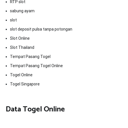
RTP slot
sabung ayam
slot
slot deposit pulsa tanpa potongan
Slot Online
Slot Thailand
Tempat Pasang Togel
Tempat Pasang Togel Online
Togel Online
Togel Singapore
Data Togel Online