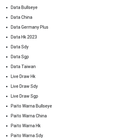
Data Bullseye
Data China
Data Germany Plus
Data Hk 2023
Data Sdy
Data Sgp
Data Taiwan
Live Draw Hk
Live Draw Sdy
Live Draw Sgp
Paito Warna Bullseye
Paito Warna China
Paito Warna Hk
Paito Warna Sdy