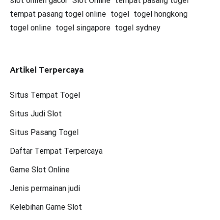
slot onlien gacor
Slot Online
tempat pasang togel
tempat pasang togel online
togel
togel hongkong
togel online
togel singapore
togel sydney
Artikel Terpercaya
Situs Tempat Togel
Situs Judi Slot
Situs Pasang Togel
Daftar Tempat Terpercaya
Game Slot Online
Jenis permainan judi
Kelebihan Game Slot