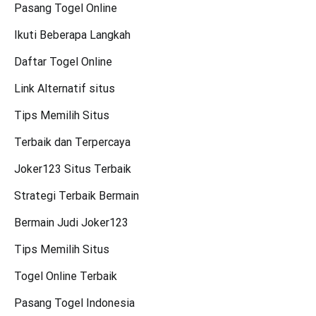
Pasang Togel Online
Ikuti Beberapa Langkah
Daftar Togel Online
Link Alternatif situs
Tips Memilih Situs
Terbaik dan Terpercaya
Joker123 Situs Terbaik
Strategi Terbaik Bermain
Bermain Judi Joker123
Tips Memilih Situs
Togel Online Terbaik
Pasang Togel Indonesia