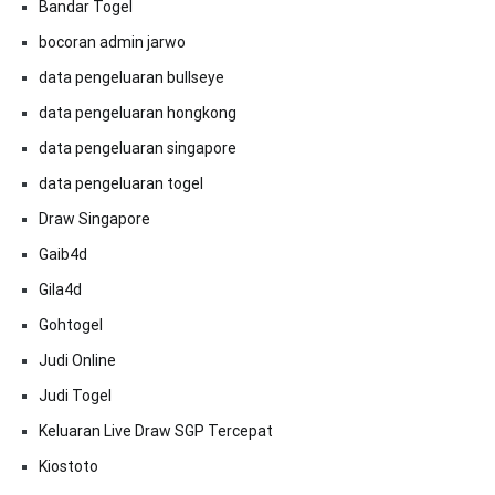
Bandar Togel
bocoran admin jarwo
data pengeluaran bullseye
data pengeluaran hongkong
data pengeluaran singapore
data pengeluaran togel
Draw Singapore
Gaib4d
Gila4d
Gohtogel
Judi Online
Judi Togel
Keluaran Live Draw SGP Tercepat
Kiostoto