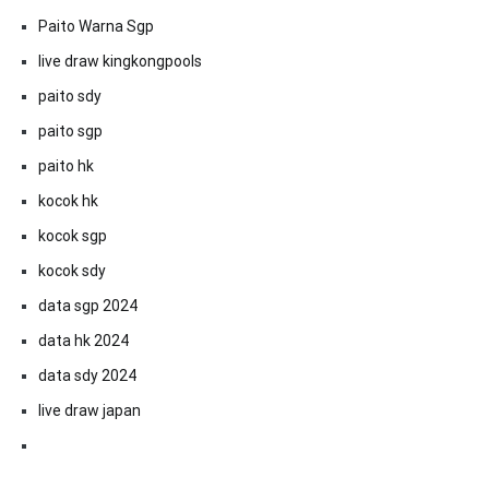
Paito Warna Sgp
live draw kingkongpools
paito sdy
paito sgp
paito hk
kocok hk
kocok sgp
kocok sdy
data sgp 2024
data hk 2024
data sdy 2024
live draw japan