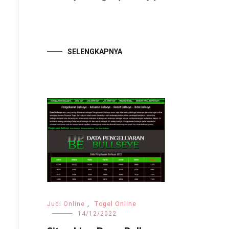
SELENGKAPNYA
Judi Online
,
Togel Online
14/12/2022