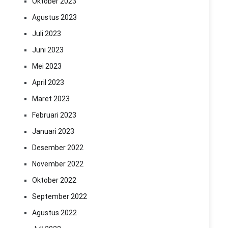
Oktober 2023
Agustus 2023
Juli 2023
Juni 2023
Mei 2023
April 2023
Maret 2023
Februari 2023
Januari 2023
Desember 2022
November 2022
Oktober 2022
September 2022
Agustus 2022