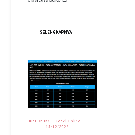
SELENGKAPNYA
Judi Online
,
Togel Online
15/12/2022