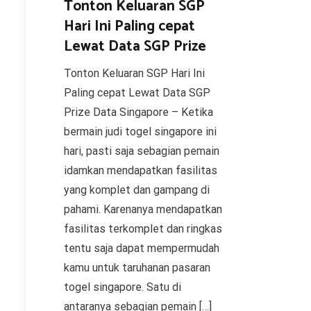
Tonton Keluaran SGP
Hari Ini Paling cepat
Lewat Data SGP Prize
Tonton Keluaran SGP Hari Ini
Paling cepat Lewat Data SGP
Prize Data Singapore – Ketika
bermain judi togel singapore ini
hari, pasti saja sebagian pemain
idamkan mendapatkan fasilitas
yang komplet dan gampang di
pahami. Karenanya mendapatkan
fasilitas terkomplet dan ringkas
tentu saja dapat mempermudah
kamu untuk taruhanan pasaran
togel singapore. Satu di
antaranya sebagian pemain […]