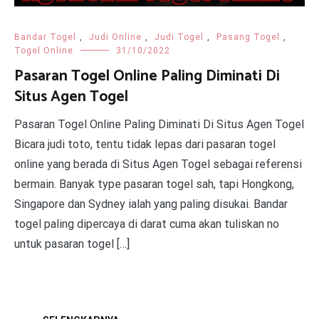
Bandar Togel
,
Judi Online
,
Judi Togel
,
Pasang Togel
,
Togel Online
31/10/2022
Pasaran Togel Online Paling Diminati Di
Situs Agen Togel
Pasaran Togel Online Paling Diminati Di Situs Agen Togel
Bicara judi toto, tentu tidak lepas dari pasaran togel
online yang berada di Situs Agen Togel sebagai referensi
bermain. Banyak type pasaran togel sah, tapi Hongkong,
Singapore dan Sydney ialah yang paling disukai. Bandar
togel paling dipercaya di darat cuma akan tuliskan no
untuk pasaran togel […]