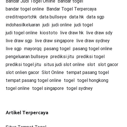
Bandar Judi Togel Online
bandar togel
bandar togel online
Bandar Togel Terpercaya
creditreportchk
data bullseye
data hk
data sgp
indohasilkeluaran
judi
judi online
judi togel
judi togel online
kiostoto
live draw hk
live draw sdy
live draw sgp
live draw singapore
live draw sydney
live sgp
mayorqq
pasang togel
pasang togel online
pengeluaran bullseye
prediksi jitu
prediksi togel
prediksi togel jitu
situs judi slot online
slot
slot gacor
slot onlien gacor
Slot Online
tempat pasang togel
tempat pasang togel online
togel
togel hongkong
togel online
togel singapore
togel sydney
Artikel Terpercaya