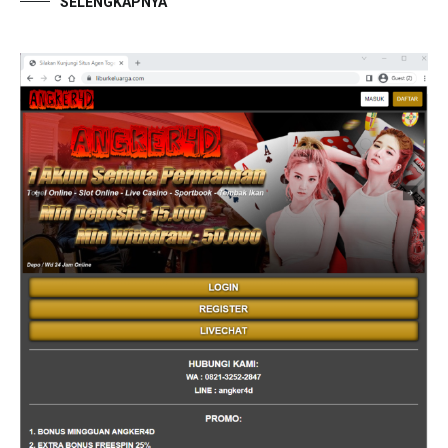
SELENGKAPNYA