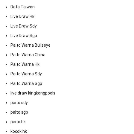
Data Taiwan
Live Draw Hk
Live Draw Sdy
Live Draw Sgp
Paito Warna Bullseye
Paito Warna China
Paito Warna Hk
Paito Warna Sdy
Paito Warna Sgp
live draw kingkongpools
paito sdy
paito sgp
paito hk
kocok hk