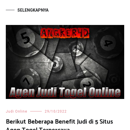
SELENGKAPNYA
Judi Online
29/10/2022
Berikut Beberapa Benefit Judi di 5 Situs