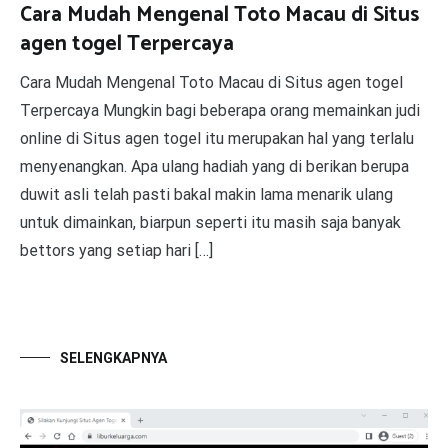
Cara Mudah Mengenal Toto Macau di Situs
agen togel Terpercaya
Cara Mudah Mengenal Toto Macau di Situs agen togel
Terpercaya Mungkin bagi beberapa orang memainkan judi
online di Situs agen togel itu merupakan hal yang terlalu
menyenangkan. Apa ulang hadiah yang di berikan berupa
duwit asli telah pasti bakal makin lama menarik ulang
untuk dimainkan, biarpun seperti itu masih saja banyak
bettors yang setiap hari […]
SELENGKAPNYA