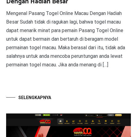
Dengan Hadiah Besar
Mengenal Pasang Togel Online Macau Dengan Hadiah
Besar Sudah tidak di ragukan lagi, bahwa togel macau
dapat menarik minat para pemain Pasang Togel Online
untuk dapat bermain dan bertaruh di beragam model
permainan togel macau. Maka berasal dari itu, tidak ada
salahnya untuk anda mencoba peruntungan anda lewat
permainan togel macau. Jika anda menang di […]
SELENGKAPNYA