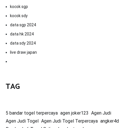
kocok sgp
kocok sdy
data sgp 2024
data hk 2024
data sdy 2024
live draw japan
TAG
5 bandar togel terpercaya
agen joker123
Agen Judi
Agen Judi Togel
Agen Judi Togel Terpercaya
angker4d