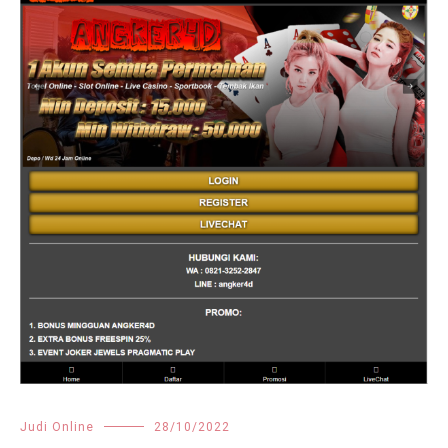
Judi Online
28/10/2022