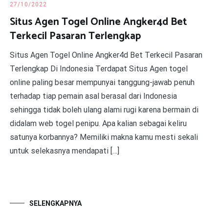
27/10/2022
Situs Agen Togel Online Angker4d Bet
Terkecil Pasaran Terlengkap
Situs Agen Togel Online Angker4d Bet Terkecil Pasaran
Terlengkap Di Indonesia Terdapat Situs Agen togel
online paling besar mempunyai tanggung-jawab penuh
terhadap tiap pemain asal berasal dari Indonesia
sehingga tidak boleh ulang alami rugi karena bermain di
didalam web togel penipu. Apa kalian sebagai keliru
satunya korbannya? Memiliki makna kamu mesti sekali
untuk selekasnya mendapati […]
SELENGKAPNYA