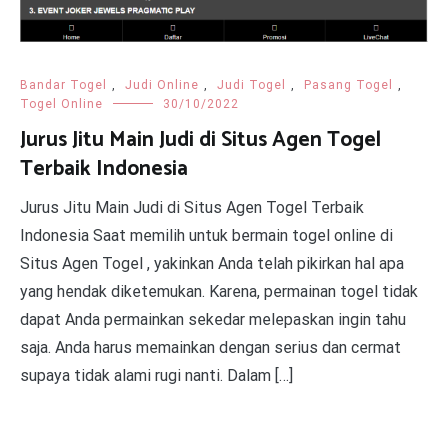
Bandar Togel
,
Judi Online
,
Judi Togel
,
Pasang Togel
,
Togel Online
30/10/2022
Jurus Jitu Main Judi di Situs Agen Togel
Terbaik Indonesia
Jurus Jitu Main Judi di Situs Agen Togel Terbaik
Indonesia Saat memilih untuk bermain togel online di
Situs Agen Togel , yakinkan Anda telah pikirkan hal apa
yang hendak diketemukan. Karena, permainan togel tidak
dapat Anda permainkan sekedar melepaskan ingin tahu
saja. Anda harus memainkan dengan serius dan cermat
supaya tidak alami rugi nanti. Dalam […]