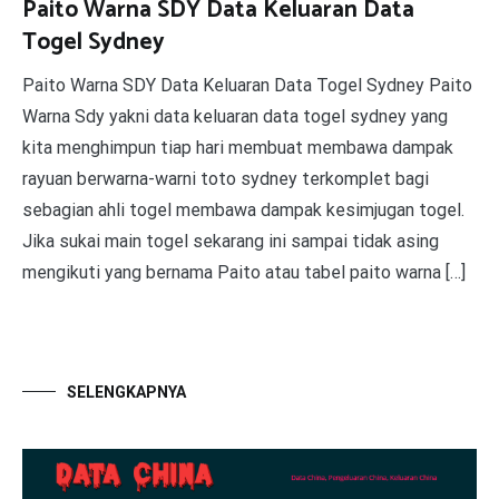
Paito Warna SDY Data Keluaran Data
Togel Sydney
Paito Warna SDY Data Keluaran Data Togel Sydney Paito
Warna Sdy yakni data keluaran data togel sydney yang
kita menghimpun tiap hari membuat membawa dampak
rayuan berwarna-warni toto sydney terkomplet bagi
sebagian ahli togel membawa dampak kesimjugan togel.
Jika sukai main togel sekarang ini sampai tidak asing
mengikuti yang bernama Paito atau tabel paito warna […]
SELENGKAPNYA