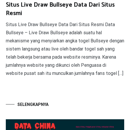
Situs Live Draw Bullseye Data Dari Situs
Resmi
Situs Live Draw Bullseye Data Dari Situs Resmi Data
Bullseye – Live Draw Bullseye adalah suatu hal
mekanisme yang menyiarkan angka togel Bullseye dengan
sistem langsung atau live oleh bandar togel sah yang
telah bekerja bersama pada website resminya. Karena
jumlahnya website yang dikunci oleh Penguasa di
website pusat sah itu munculkan jumlahnya fans togel […]
SELENGKAPNYA