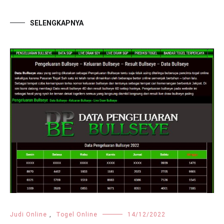
SELENGKAPNYA
Judi Online
,
Togel Online
14/12/2022