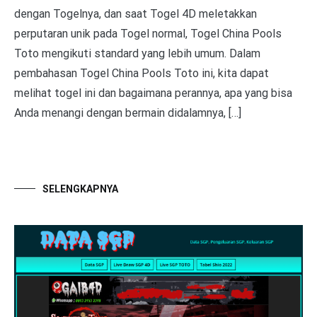
dengan Togelnya, dan saat Togel 4D meletakkan
perputaran unik pada Togel normal, Togel China Pools
Toto mengikuti standard yang lebih umum. Dalam
pembahasan Togel China Pools Toto ini, kita dapat
melihat togel ini dan bagaimana perannya, apa yang bisa
Anda menangi dengan bermain didalamnya, […]
SELENGKAPNYA