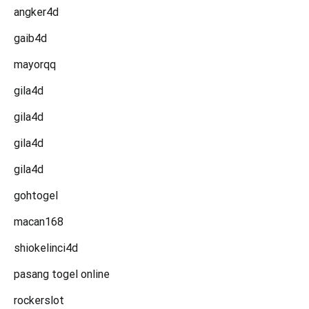
angker4d
gaib4d
mayorqq
gila4d
gila4d
gila4d
gila4d
gohtogel
macan168
shiokelinci4d
pasang togel online
rockerslot