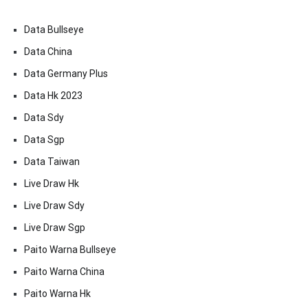
Data Bullseye
Data China
Data Germany Plus
Data Hk 2023
Data Sdy
Data Sgp
Data Taiwan
Live Draw Hk
Live Draw Sdy
Live Draw Sgp
Paito Warna Bullseye
Paito Warna China
Paito Warna Hk