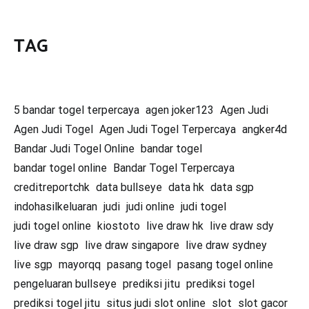
TAG
5 bandar togel terpercaya
agen joker123
Agen Judi
Agen Judi Togel
Agen Judi Togel Terpercaya
angker4d
Bandar Judi Togel Online
bandar togel
bandar togel online
Bandar Togel Terpercaya
creditreportchk
data bullseye
data hk
data sgp
indohasilkeluaran
judi
judi online
judi togel
judi togel online
kiostoto
live draw hk
live draw sdy
live draw sgp
live draw singapore
live draw sydney
live sgp
mayorqq
pasang togel
pasang togel online
pengeluaran bullseye
prediksi jitu
prediksi togel
prediksi togel jitu
situs judi slot online
slot
slot gacor