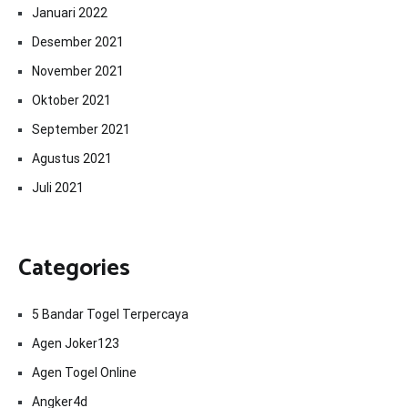
Januari 2022
Desember 2021
November 2021
Oktober 2021
September 2021
Agustus 2021
Juli 2021
Categories
5 Bandar Togel Terpercaya
Agen Joker123
Agen Togel Online
Angker4d