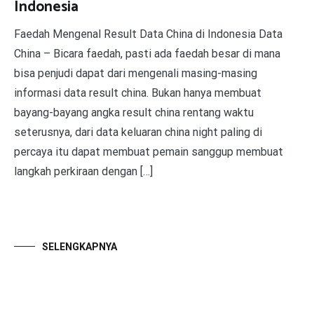
Indonesia
Faedah Mengenal Result Data China di Indonesia Data
China – Bicara faedah, pasti ada faedah besar di mana
bisa penjudi dapat dari mengenali masing-masing
informasi data result china. Bukan hanya membuat
bayang-bayang angka result china rentang waktu
seterusnya, dari data keluaran china night paling di
percaya itu dapat membuat pemain sanggup membuat
langkah perkiraan dengan […]
SELENGKAPNYA