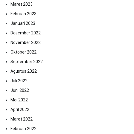
Maret 2023
Februari 2023
Januari 2023
Desember 2022
November 2022
Oktober 2022
September 2022
Agustus 2022
Juli 2022
Juni 2022
Mei 2022
April 2022
Maret 2022
Februari 2022