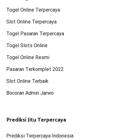
Togel Online Terpercaya
Slot Online Terpercaya
Togel Pasaran Terpercaya
Togel Slots Online
Togel Online Resmi
Pasaran Terkomplet 2022
Slot Online Terbaik
Bocoran Admin Jarwo
Prediksi Jitu Terpercaya
Prediksi Terpercaya Indonesia