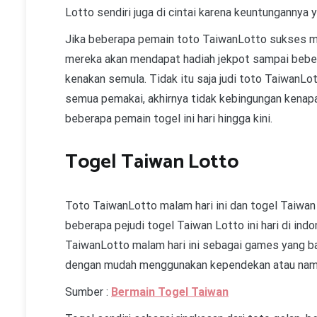
Lotto sendiri juga di cintai karena keuntungannya y
Jika beberapa pemain toto TaiwanLotto sukses me
mereka akan mendapat hadiah jekpot sampai beber
kenakan semula. Tidak itu saja judi toto TaiwanLot
semua pemakai, akhirnya tidak kebingungan kenapa 
beberapa pemain togel ini hari hingga kini.
Togel Taiwan Lotto
Toto TaiwanLotto malam hari ini dan togel Taiwan 
beberapa pejudi togel Taiwan Lotto ini hari di indo
TaiwanLotto malam hari ini sebagai games yang bal
dengan mudah menggunakan kependekan atau nama 
Sumber :
Bermain Togel Taiwan