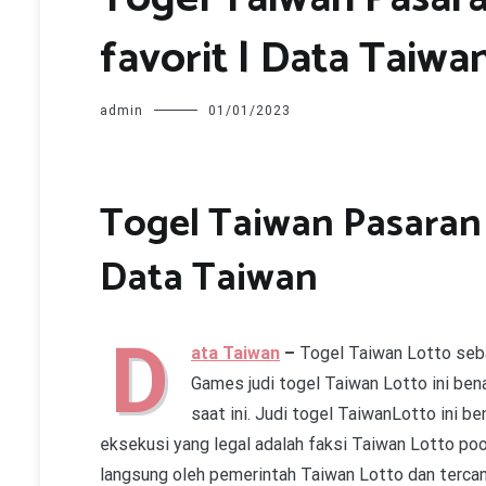
favorit | Data Taiwa
admin
01/01/2023
Togel Taiwan Pasaran J
Data Taiwan
D
ata Taiwan
–
Togel Taiwan Lotto sebaga
Games judi togel Taiwan Lotto ini benar
saat ini. Judi togel TaiwanLotto ini b
eksekusi yang legal adalah faksi Taiwan Lotto poo
langsung oleh pemerintah Taiwan Lotto dan tercan