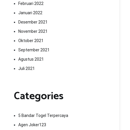
Februari 2022
Januari 2022
Desember 2021
November 2021
Oktober 2021
September 2021
Agustus 2021
Juli 2021
Categories
5 Bandar Togel Terpercaya
Agen Joker123