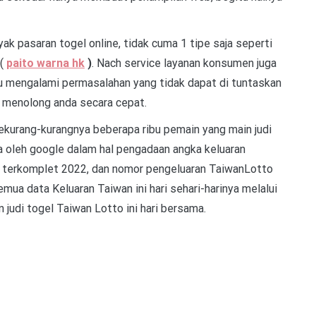
k pasaran togel online, tidak cuma 1 tipe saja seperti
(
paito warna hk
)
. Nach service layanan konsumen juga
u mengalami permasalahan yang tidak dapat di tuntaskan
n menolong anda secara cepat.
sekurang-kurangnya beberapa ribu pemain yang main judi
a oleh google dalam hal pengadaan angka keluaran
ze terkomplet 2022, dan nomor pengeluaran TaiwanLotto
mua data Keluaran Taiwan ini hari sehari-harinya melalui
 judi togel Taiwan Lotto ini hari bersama.