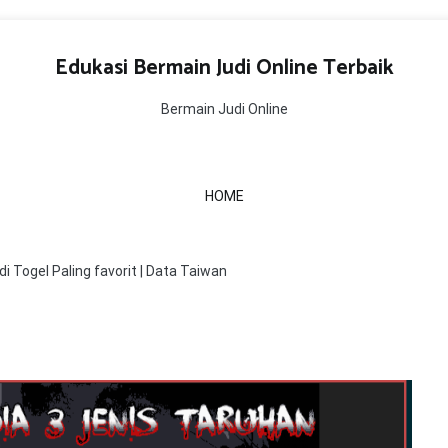
Edukasi Bermain Judi Online Terbaik
Bermain Judi Online
HOME
i Togel Paling favorit | Data Taiwan