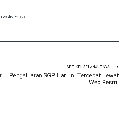
Pos dibuat
358
ARTIKEL SELANJUTNYA
r
Pengeluaran SGP Hari Ini Tercepat Lewat
Web Resmi