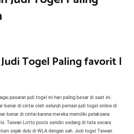
n
udi Togel Paling favorit |
i pasaran judi togel ini hari paling besar di saat ini.
-benar di cintai oleh seluruh pemain judi togel online di
enar-benar di cintai karena mereka memiliki pelaksana
ls. Taiwan Lotto pools sendiri sedang di tata secara
tum sejak dulu di WLA dengan sah. Judi togel Taiwan