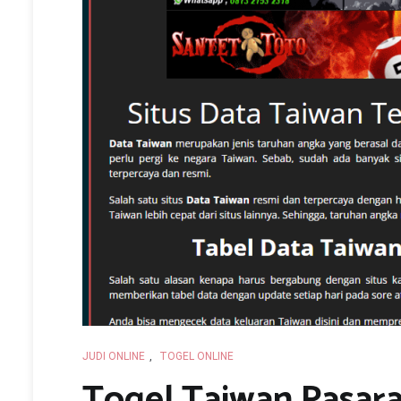
JUDI ONLINE
,
TOGEL ONLINE
Togel Taiwan Pasara