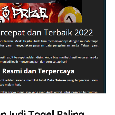
n Judi Togel Paling