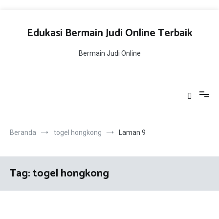
Loncat
ke
Edukasi Bermain Judi Online Terbaik
konten
Bermain Judi Online
Beranda
togel hongkong
Laman 9
Tag:
togel hongkong