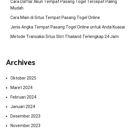
Cara Daftar Akun Tempat Pasang Togel Tercepat Paling
Mudah
Cara Main di Situs Tempat Pasang Togel Online
Jenis Angka Tempat Pasang Togel Online untuk Anda Kuasai
Metode Transaksi Situs Slot Thailand Terlengkap 24 Jam
Archives
Oktober 2025
Maret 2024
Februari 2024
Januari 2024
Desember 2023
November 2023