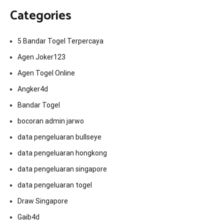
Categories
5 Bandar Togel Terpercaya
Agen Joker123
Agen Togel Online
Angker4d
Bandar Togel
bocoran admin jarwo
data pengeluaran bullseye
data pengeluaran hongkong
data pengeluaran singapore
data pengeluaran togel
Draw Singapore
Gaib4d