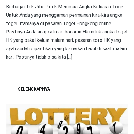
Berbagai Trik Jitu Untuk Merumus Angka Keluaran Togel.
Untuk Anda yang menggemari permainan kira-kira angka
togel utamanya di pasaran Togel Hongkong online.
Pastinya Anda acapkali cari bocoran Hk untuk angka togel
HK yang bakal keluar malam hari, pasaran toto HK yang
syah sudah dipastikan yang keluarkan hasil di saat malam
hari. Pastinya tidak bisa kita […]
SELENGKAPNYA