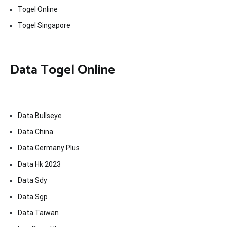
Togel Online
Togel Singapore
Data Togel Online
Data Bullseye
Data China
Data Germany Plus
Data Hk 2023
Data Sdy
Data Sgp
Data Taiwan