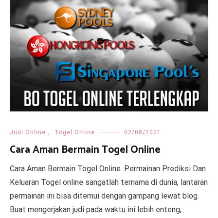
Judi Online
,
Togel Online
02/08/2021
Cara Aman Bermain Togel Online
Cara Aman Bermain Togel Online. Permainan Prediksi Dan
Keluaran Togel online sangatlah ternama di dunia, lantaran
permainan ini bisa ditemui dengan gampang lewat blog.
Buat mengerjakan judi pada waktu ini lebih enteng,