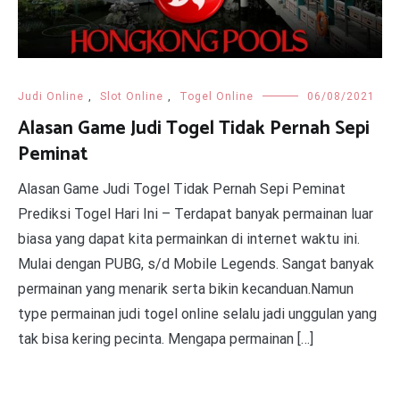
Judi Online
,
Slot Online
,
Togel Online
06/08/2021
Alasan Game Judi Togel Tidak Pernah Sepi
Peminat
Alasan Game Judi Togel Tidak Pernah Sepi Peminat
Prediksi Togel Hari Ini – Terdapat banyak permainan luar
biasa yang dapat kita permainkan di internet waktu ini.
Mulai dengan PUBG, s/d Mobile Legends. Sangat banyak
permainan yang menarik serta bikin kecanduan.Namun
type permainan judi togel online selalu jadi unggulan yang
tak bisa kering pecinta. Mengapa permainan […]