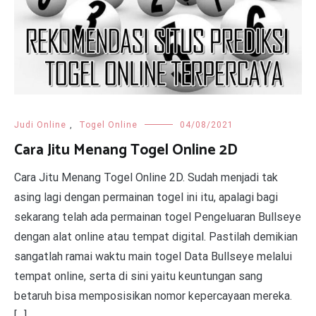
Judi Online
,
Togel Online
04/08/2021
Cara Jitu Menang Togel Online 2D
Cara Jitu Menang Togel Online 2D. Sudah menjadi tak
asing lagi dengan permainan togel ini itu, apalagi bagi
sekarang telah ada permainan togel Pengeluaran Bullseye
dengan alat online atau tempat digital. Pastilah demikian
sangatlah ramai waktu main togel Data Bullseye melalui
tempat online, serta di sini yaitu keuntungan sang
betaruh bisa memposisikan nomor kepercayaan mereka.
[…]