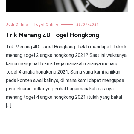
Judi Online
,
Togel Online
29/07/2021
Trik Menang 4D Togel Hongkong
Trik Menang 4D Togel Hongkong. Telah mendapati teknik
menang togel 2 angka hongkong 2021? Saat ini waktunya
kamu mengenal teknik bagaimanakah caranya menang
togel 4 angka hongkong 2021. Sama yang kami janjikan
pada konten awal kalinya, di mana kami dapat mengupas
pengeluaran bullseye perihal bagaimanakah caranya
menang togel 4 angka hongkong 2021 itulah yang bakal
[…]