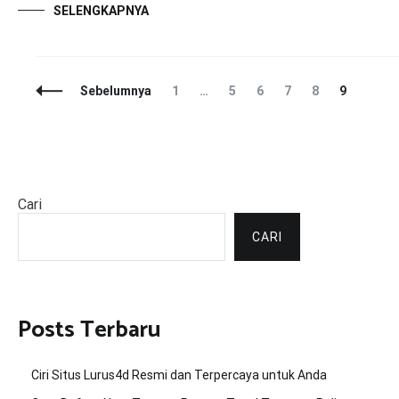
SELENGKAPNYA
Navigasi
Laman
Laman
Laman
Laman
Laman
Laman
Sebelumnya
1
…
5
6
7
8
9
Pos
Cari
CARI
Posts Terbaru
Ciri Situs Lurus4d Resmi dan Terpercaya untuk Anda