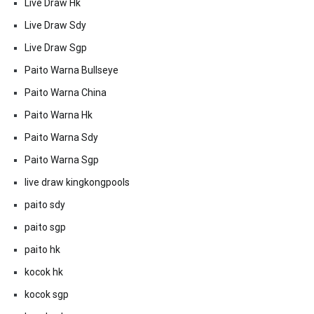
Live Draw Hk
Live Draw Sdy
Live Draw Sgp
Paito Warna Bullseye
Paito Warna China
Paito Warna Hk
Paito Warna Sdy
Paito Warna Sgp
live draw kingkongpools
paito sdy
paito sgp
paito hk
kocok hk
kocok sgp