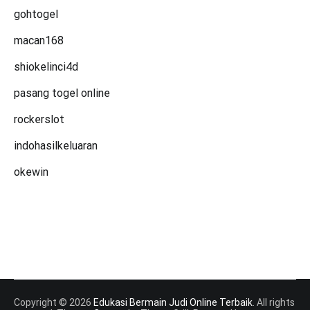
gohtogel
macan168
shiokelinci4d
pasang togel online
rockerslot
indohasilkeluaran
okewin
Copyright © 2026
Edukasi Bermain Judi Online Terbaik
. All rights