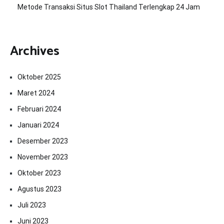
Metode Transaksi Situs Slot Thailand Terlengkap 24 Jam
Archives
Oktober 2025
Maret 2024
Februari 2024
Januari 2024
Desember 2023
November 2023
Oktober 2023
Agustus 2023
Juli 2023
Juni 2023