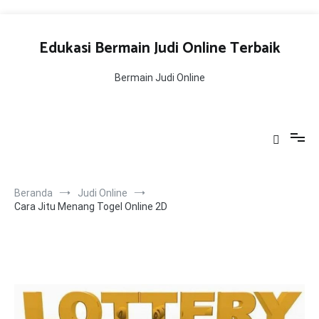
Loncat
ke
Edukasi Bermain Judi Online Terbaik
konten
Bermain Judi Online
Beranda
Judi Online
Cara Jitu Menang Togel Online 2D