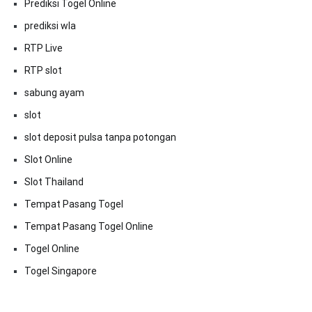
Prediksi Togel Online
prediksi wla
RTP Live
RTP slot
sabung ayam
slot
slot deposit pulsa tanpa potongan
Slot Online
Slot Thailand
Tempat Pasang Togel
Tempat Pasang Togel Online
Togel Online
Togel Singapore