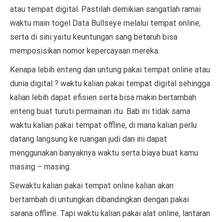
atau tempat digital. Pastilah demikian sangatlah ramai
waktu main togel Data Bullseye melalui tempat online,
serta di sini yaitu keuntungan sang betaruh bisa
memposisikan nomor kepercayaan mereka.
Kenapa lebih enteng dan untung pakai tempat online atau
dunia digital ? waktu kalian pakai tempat digital sehingga
kalian lebih dapat efisien serta bisa makin bertambah
enteng buat turuti permainan itu. Bab ini tidak sama
waktu kalian pakai tempat offline, di mana kalian perlu
datang langsung ke ruangan judi dan ini dapat
menggunakan banyaknya waktu serta biaya buat kamu
masing – masing.
Sewaktu kalian pakai tempat online kalian akan
bertambah di untungkan dibandingkan dengan pakai
sarana offline. Tapi waktu kalian pakai alat online, lantaran