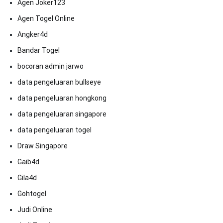
Agen Joker123
Agen Togel Online
Angker4d
Bandar Togel
bocoran admin jarwo
data pengeluaran bullseye
data pengeluaran hongkong
data pengeluaran singapore
data pengeluaran togel
Draw Singapore
Gaib4d
Gila4d
Gohtogel
Judi Online