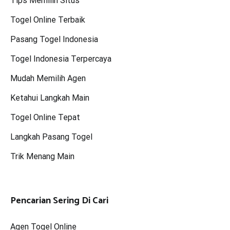
Tips Memilih Situs
Togel Online Terbaik
Pasang Togel Indonesia
Togel Indonesia Terpercaya
Mudah Memilih Agen
Ketahui Langkah Main
Togel Online Tepat
Langkah Pasang Togel
Trik Menang Main
Pencarian Sering Di Cari
Agen Togel Online