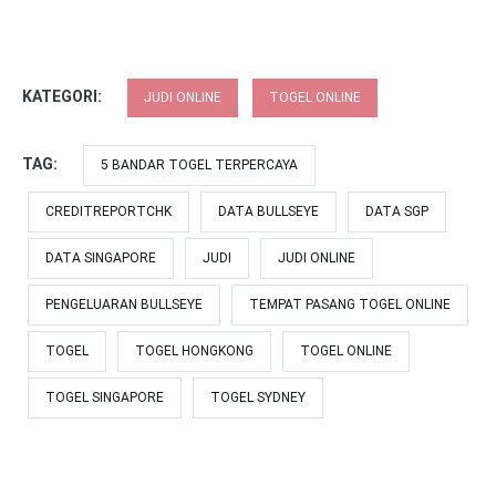
KATEGORI:
JUDI ONLINE
TOGEL ONLINE
TAG:
5 BANDAR TOGEL TERPERCAYA
CREDITREPORTCHK
DATA BULLSEYE
DATA SGP
DATA SINGAPORE
JUDI
JUDI ONLINE
PENGELUARAN BULLSEYE
TEMPAT PASANG TOGEL ONLINE
TOGEL
TOGEL HONGKONG
TOGEL ONLINE
TOGEL SINGAPORE
TOGEL SYDNEY