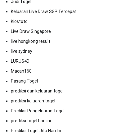
Judi Togel
Keluaran Live Draw SGP Tercepat
Kiostoto
Live Draw Singapore
live hongkong result
live sydney
LURUS4D
Macan168
Pasang Togel
prediksi dan keluaran togel
prediksi keluaran togel
Prediksi Pengeluaran Togel
prediksi togel hari ini
Prediksi Togel Jitu Hari Ini