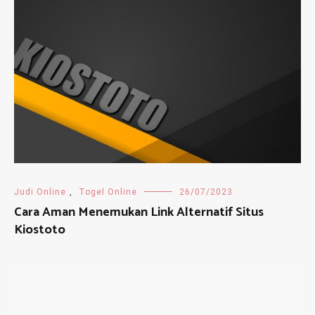
Judi Online
,
Togel Online
26/07/2023
Cara Aman Menemukan Link Alternatif Situs
Kiostoto