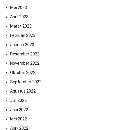
Mei 2023
April 2023
Maret 2023
Februari 2023
Januari 2023
Desember 2022
November 2022
Oktober 2022
September 2022
Agustus 2022
Juli 2022
Juni 2022
Mei 2022
April 2022