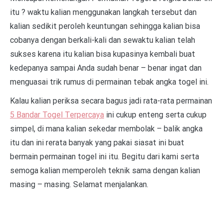
itu ? waktu kalian menggunakan langkah tersebut dan
kalian sedikit peroleh keuntungan sehingga kalian bisa
cobanya dengan berkali-kali dan sewaktu kalian telah
sukses karena itu kalian bisa kupasinya kembali buat
kedepanya sampai Anda sudah benar – benar ingat dan
menguasai trik rumus di permainan tebak angka togel ini.
Kalau kalian periksa secara bagus jadi rata-rata permainan
5 Bandar Togel Terpercaya
ini cukup enteng serta cukup
simpel, di mana kalian sekedar membolak – balik angka
itu dan ini rerata banyak yang pakai siasat ini buat
bermain permainan togel ini itu. Begitu dari kami serta
semoga kalian memperoleh teknik sama dengan kalian
masing – masing. Selamat menjalankan.