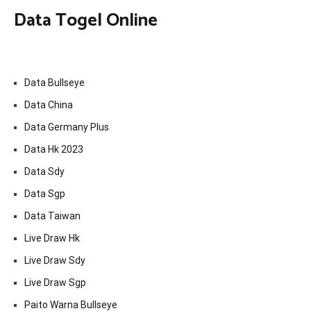
Data Togel Online
Data Bullseye
Data China
Data Germany Plus
Data Hk 2023
Data Sdy
Data Sgp
Data Taiwan
Live Draw Hk
Live Draw Sdy
Live Draw Sgp
Paito Warna Bullseye