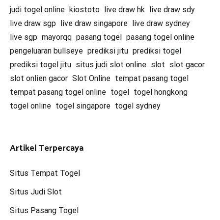
judi togel online
kiostoto
live draw hk
live draw sdy
live draw sgp
live draw singapore
live draw sydney
live sgp
mayorqq
pasang togel
pasang togel online
pengeluaran bullseye
prediksi jitu
prediksi togel
prediksi togel jitu
situs judi slot online
slot
slot gacor
slot onlien gacor
Slot Online
tempat pasang togel
tempat pasang togel online
togel
togel hongkong
togel online
togel singapore
togel sydney
Artikel Terpercaya
Situs Tempat Togel
Situs Judi Slot
Situs Pasang Togel