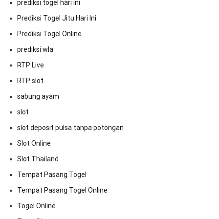
prediksi togel hari ini
Prediksi Togel Jitu Hari Ini
Prediksi Togel Online
prediksi wla
RTP Live
RTP slot
sabung ayam
slot
slot deposit pulsa tanpa potongan
Slot Online
Slot Thailand
Tempat Pasang Togel
Tempat Pasang Togel Online
Togel Online