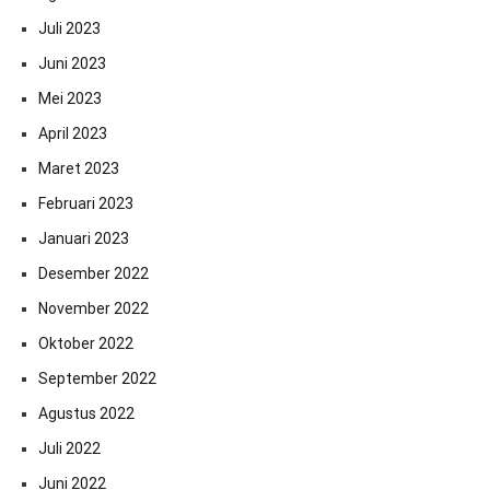
Juli 2023
Juni 2023
Mei 2023
April 2023
Maret 2023
Februari 2023
Januari 2023
Desember 2022
November 2022
Oktober 2022
September 2022
Agustus 2022
Juli 2022
Juni 2022