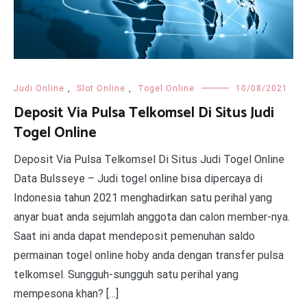
Judi Online
,
Slot Online
,
Togel Online
10/08/2021
Deposit Via Pulsa Telkomsel Di Situs Judi
Togel Online
Deposit Via Pulsa Telkomsel Di Situs Judi Togel Online
Data Bulsseye – Judi togel online bisa dipercaya di
Indonesia tahun 2021 menghadirkan satu perihal yang
anyar buat anda sejumlah anggota dan calon member-nya.
Saat ini anda dapat mendeposit pemenuhan saldo
permainan togel online hoby anda dengan transfer pulsa
telkomsel. Sungguh-sungguh satu perihal yang
mempesona khan? […]