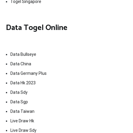
Togel Singapore
Data Togel Online
Data Bullseye
Data China
Data Germany Plus
Data Hk 2023
Data Sdy
Data Sgp
Data Taiwan
Live Draw Hk
Live Draw Sdy