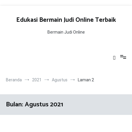
Loncat
ke
Edukasi Bermain Judi Online Terbaik
konten
Bermain Judi Online
Beranda
2021
Agustus
Laman 2
Bulan:
Agustus 2021