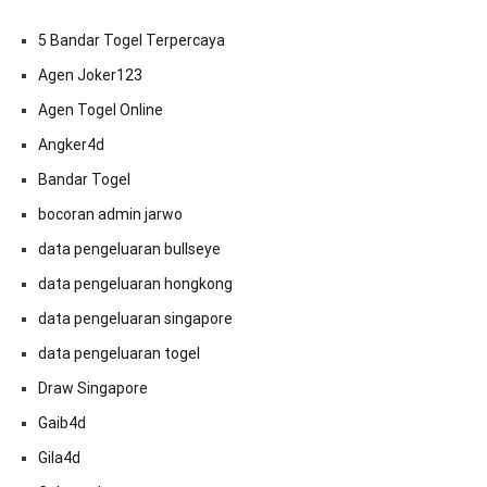
5 Bandar Togel Terpercaya
Agen Joker123
Agen Togel Online
Angker4d
Bandar Togel
bocoran admin jarwo
data pengeluaran bullseye
data pengeluaran hongkong
data pengeluaran singapore
data pengeluaran togel
Draw Singapore
Gaib4d
Gila4d