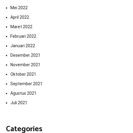
Mei 2022
April 2022
Maret 2022
Februari 2022
Januari 2022
Desember 2021
November 2021
Oktober 2021
September 2021
Agustus 2021
Juli 2021
Categories