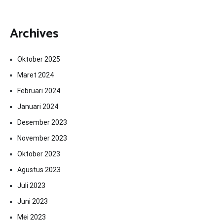
Archives
Oktober 2025
Maret 2024
Februari 2024
Januari 2024
Desember 2023
November 2023
Oktober 2023
Agustus 2023
Juli 2023
Juni 2023
Mei 2023