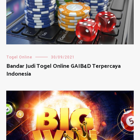
Togel Online
30/09/2021
Bandar Judi Togel Online GAIB4D Terpercaya
Indonesia