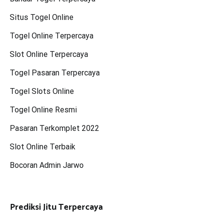
Situs Togel Online
Togel Online Terpercaya
Slot Online Terpercaya
Togel Pasaran Terpercaya
Togel Slots Online
Togel Online Resmi
Pasaran Terkomplet 2022
Slot Online Terbaik
Bocoran Admin Jarwo
Prediksi Jitu Terpercaya