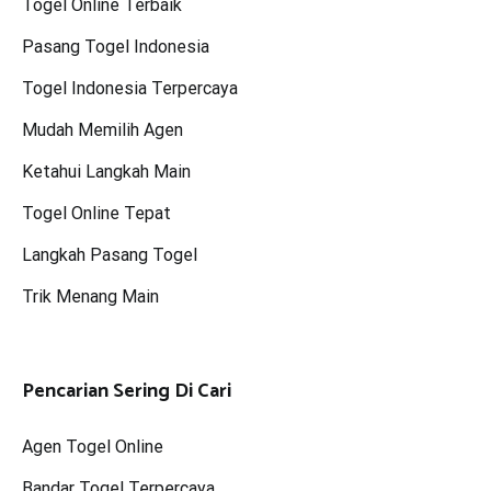
Togel Online Terbaik
Pasang Togel Indonesia
Togel Indonesia Terpercaya
Mudah Memilih Agen
Ketahui Langkah Main
Togel Online Tepat
Langkah Pasang Togel
Trik Menang Main
Pencarian Sering Di Cari
Agen Togel Online
Bandar Togel Terpercaya