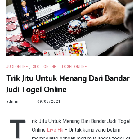
JUDI ONLINE
,
SLOT ONLINE
,
TOGEL ONLINE
Trik Jitu Untuk Menang Dari Bandar
Judi Togel Online
admin
09/08/2021
T
rik Jitu Untuk Menang Dari Bandar Judi Togel
Online
Live Hk
– Untuk kamu yang belum
mempelajari dengan merumus angka togel, di