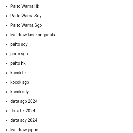
Paito Warna Hk
Paito Warna Sdy
Paito Warna Sgp
live draw kingkongpools
paito sdy
paito sgp
paito hk
kocok hk
kocok sgp
kocok sdy
data sgp 2024
data hk 2024
data sdy 2024
live draw japan