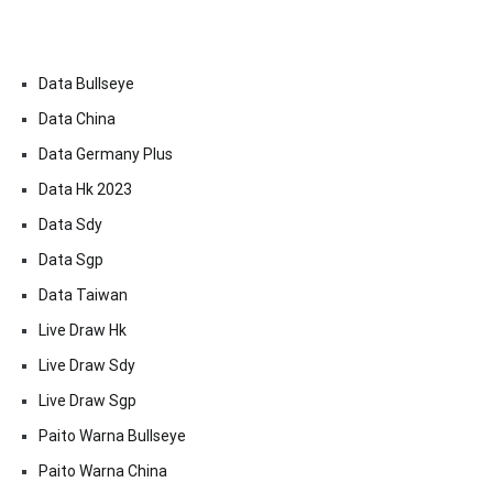
Data Bullseye
Data China
Data Germany Plus
Data Hk 2023
Data Sdy
Data Sgp
Data Taiwan
Live Draw Hk
Live Draw Sdy
Live Draw Sgp
Paito Warna Bullseye
Paito Warna China