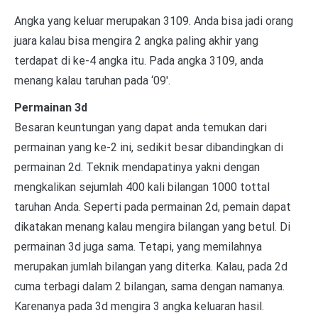
Angka yang keluar merupakan 3109. Anda bisa jadi orang
juara kalau bisa mengira 2 angka paling akhir yang
terdapat di ke-4 angka itu. Pada angka 3109, anda
menang kalau taruhan pada ‘09′.
Permainan 3d
Besaran keuntungan yang dapat anda temukan dari
permainan yang ke-2 ini, sedikit besar dibandingkan di
permainan 2d. Teknik mendapatinya yakni dengan
mengkalikan sejumlah 400 kali bilangan 1000 tottal
taruhan Anda. Seperti pada permainan 2d, pemain dapat
dikatakan menang kalau mengira bilangan yang betul. Di
permainan 3d juga sama. Tetapi, yang memilahnya
merupakan jumlah bilangan yang diterka. Kalau, pada 2d
cuma terbagi dalam 2 bilangan, sama dengan namanya.
Karenanya pada 3d mengira 3 angka keluaran hasil.