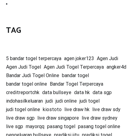
TAG
5 bandar togel terpercaya
agen joker123
Agen Judi
Agen Judi Togel
Agen Judi Togel Terpercaya
angker4d
Bandar Judi Togel Online
bandar togel
bandar togel online
Bandar Togel Terpercaya
creditreportchk
data bullseye
data hk
data sgp
indohasilkeluaran
judi
judi online
judi togel
judi togel online
kiostoto
live draw hk
live draw sdy
live draw sgp
live draw singapore
live draw sydney
live sgp
mayorqq
pasang togel
pasang togel online
pengeluaran bullseye
prediksi jitu
prediksi togel