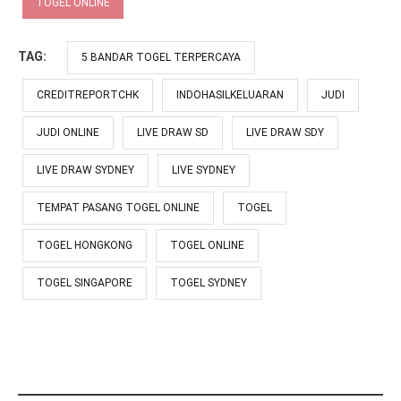
TOGEL ONLINE
TAG:
5 BANDAR TOGEL TERPERCAYA
CREDITREPORTCHK
INDOHASILKELUARAN
JUDI
JUDI ONLINE
LIVE DRAW SD
LIVE DRAW SDY
LIVE DRAW SYDNEY
LIVE SYDNEY
TEMPAT PASANG TOGEL ONLINE
TOGEL
TOGEL HONGKONG
TOGEL ONLINE
TOGEL SINGAPORE
TOGEL SYDNEY