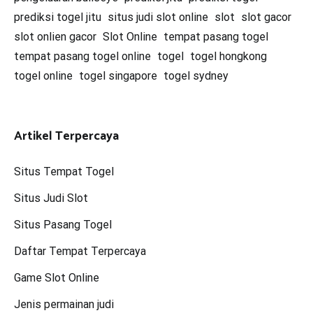
prediksi togel jitu
situs judi slot online
slot
slot gacor
slot onlien gacor
Slot Online
tempat pasang togel
tempat pasang togel online
togel
togel hongkong
togel online
togel singapore
togel sydney
Artikel Terpercaya
Situs Tempat Togel
Situs Judi Slot
Situs Pasang Togel
Daftar Tempat Terpercaya
Game Slot Online
Jenis permainan judi