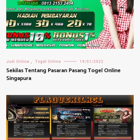
Judi Online
,
Togel Online
19/01/2022
Sekilas Tentang Pasaran Pasang Togel Online
Singapura