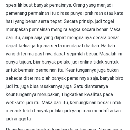
spesifik buat banyak pemainnya. Orang yang menjadi
pemenang permainan itu dirasa punyai prakiraan atau kata
hati yang benar serta tepat. Secara prinsip, judi togel
merupakan permainan mengira angka secara benar. Maka
dari itu, siapa saja yang dapat mengira nya secara benar
dapat keluar jadi juara serta mendapati hadiah. Hadiah
yang diterima pastinya dapat sejumlah besar. Masalah ini
punya tujuan, biar banyak pelaku judi online tidak suntuk
untuk bermain permainan itu. Keuntungannya juga bukan
sekedar diterima oleh banyak pemainnya saja, banyak biro
judi itu juga bisa rasakannya juga. Satu diantaranya
keuntungannya merupakan, tingkatkan kwalitas pada
web-site judi itu. Maka dari itu, kemungkinan besar untuk
menarik lebih banyak pelaku judi yang mau mendaftarkan
jadi anggota.
P
erjudian yang berikut kian hari kian ternama. Aturan yang