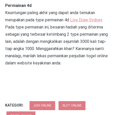
Permainan 4d
Keuntungan paling akhir yang dapat anda temukan
merupakan pada type permainan 4d
Live Draw Sydney
.
Pada type permainan ini, besaran hadiah yang diterima
sebagai yang terbesar ketimbang 2 type permainan yang
lain, adalah dengan mengkalikan sejumlah 3000 kali tiap-
tiap angka 1000. Menggairahkan khan? Karenanya nanti
manalagi, marilah lekas permainkan perjudian togel online
dalam website keyakinan anda.
KATEGORI:
JUDI ONLINE
SLOT ONLINE