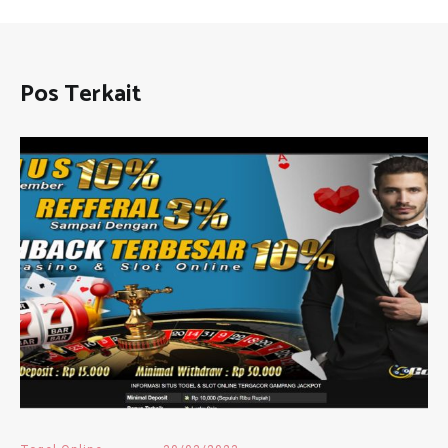
Pos Terkait