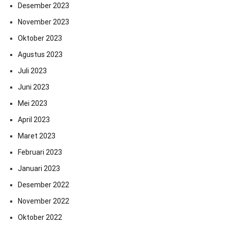
Desember 2023
November 2023
Oktober 2023
Agustus 2023
Juli 2023
Juni 2023
Mei 2023
April 2023
Maret 2023
Februari 2023
Januari 2023
Desember 2022
November 2022
Oktober 2022