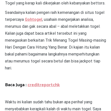
Togel yang kerap kali dikerjakan oleh kebanyakan bettors.
Seandainya kalian pengen raih kemenangan di situs togel
terpercaya
Gohtogel
, usahain mengerjakan analisa,
merumus dan gak secara abal – abal meletakkan togel.
Kalian juga dapat baca artikel tersebut ini yang
menegaskan berkaitan Trik Menang Togel Masing-masing
Hari Dengan Cara Hitung Yang Benar. Di kajian itu kalian
bakal pahami bagaimana langkahnya memperhitungkan
atau merumus togel secara betul dan bisa jackpot tiap
hari.
Baca Juga :
creditreportchk
Waktu ini kalian sudah tahu bukan apa perihal yang
menyebabkan kerapkali kalah di waktu main togel. Saya