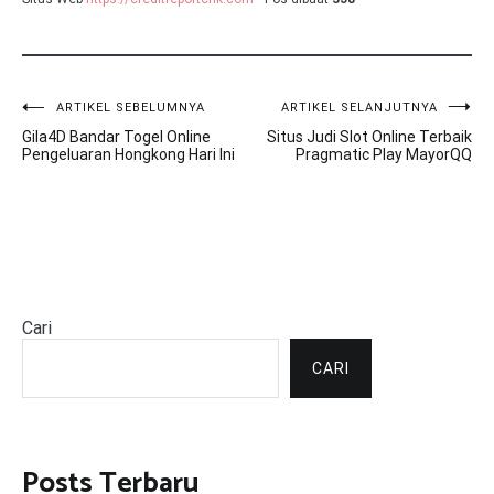
Navigasi
ARTIKEL SEBELUMNYA
ARTIKEL SELANJUTNYA
Gila4D Bandar Togel Online
Situs Judi Slot Online Terbaik
pos
Pengeluaran Hongkong Hari Ini
Pragmatic Play MayorQQ
Cari
CARI
Posts Terbaru