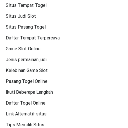
Situs Tempat Togel
Situs Judi Slot
Situs Pasang Togel
Daftar Tempat Terpercaya
Game Slot Online
Jenis permainan judi
Kelebihan Game Slot
Pasang Togel Online
Ikuti Beberapa Langkah
Daftar Togel Online
Link Alternatif situs
Tips Memilih Situs