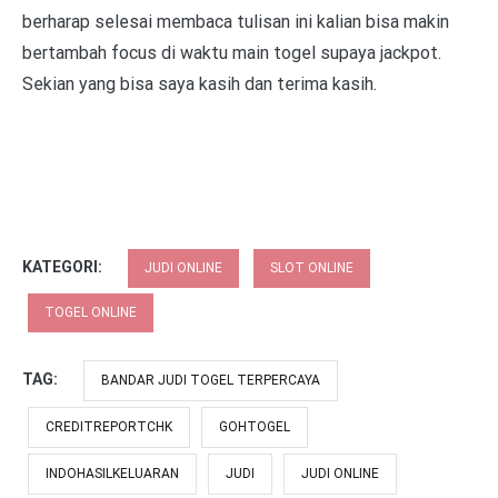
berharap selesai membaca tulisan ini kalian bisa makin
bertambah focus di waktu main togel supaya jackpot.
Sekian yang bisa saya kasih dan terima kasih.
KATEGORI:
JUDI ONLINE
SLOT ONLINE
TOGEL ONLINE
TAG:
BANDAR JUDI TOGEL TERPERCAYA
CREDITREPORTCHK
GOHTOGEL
INDOHASILKELUARAN
JUDI
JUDI ONLINE