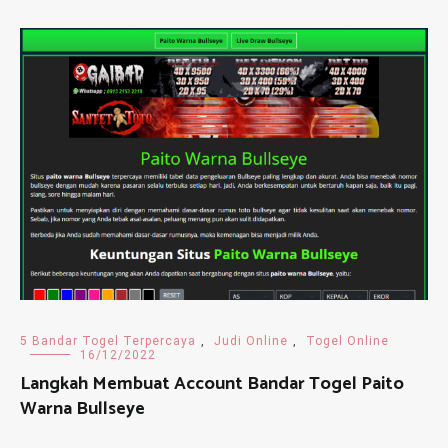
5 Bandar Togel Terpercaya
,
Judi Online
,
Togel Online
16/12/2022
Langkah Membuat Account Bandar Togel Paito
Warna Bullseye