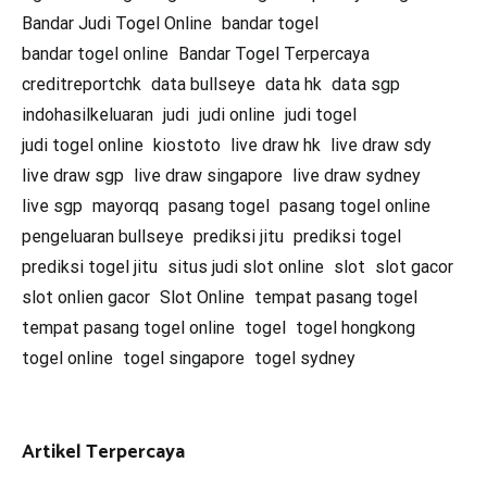
Bandar Judi Togel Online
bandar togel
bandar togel online
Bandar Togel Terpercaya
creditreportchk
data bullseye
data hk
data sgp
indohasilkeluaran
judi
judi online
judi togel
judi togel online
kiostoto
live draw hk
live draw sdy
live draw sgp
live draw singapore
live draw sydney
live sgp
mayorqq
pasang togel
pasang togel online
pengeluaran bullseye
prediksi jitu
prediksi togel
prediksi togel jitu
situs judi slot online
slot
slot gacor
slot onlien gacor
Slot Online
tempat pasang togel
tempat pasang togel online
togel
togel hongkong
togel online
togel singapore
togel sydney
Artikel Terpercaya