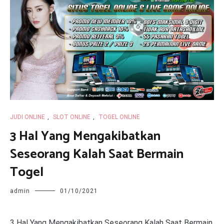
JUDI ONLINE
,
SLOT ONLINE
,
TOGEL ONLINE
3 Hal Yang Mengakibatkan
Seseorang Kalah Saat Bermain
Togel
admin
01/10/2021
3 Hal Yang Mengakibatkan Seseorang Kalah Saat Bermain