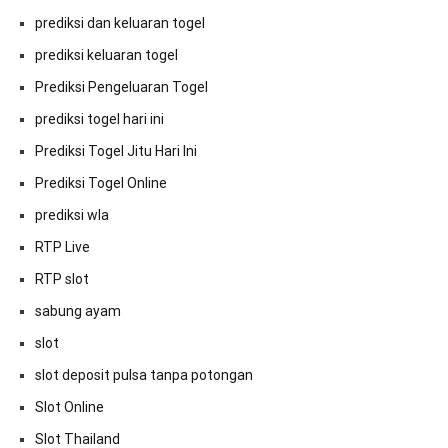
prediksi dan keluaran togel
prediksi keluaran togel
Prediksi Pengeluaran Togel
prediksi togel hari ini
Prediksi Togel Jitu Hari Ini
Prediksi Togel Online
prediksi wla
RTP Live
RTP slot
sabung ayam
slot
slot deposit pulsa tanpa potongan
Slot Online
Slot Thailand