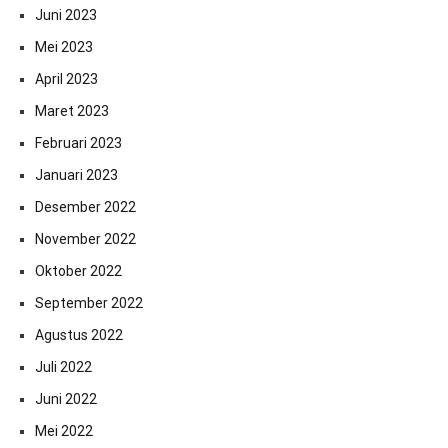
Juni 2023
Mei 2023
April 2023
Maret 2023
Februari 2023
Januari 2023
Desember 2022
November 2022
Oktober 2022
September 2022
Agustus 2022
Juli 2022
Juni 2022
Mei 2022