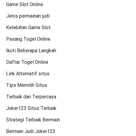
Game Slot Online
Jenis permainan judi
Kelebihan Game Slot
Pasang Togel Online
Ikuti Beberapa Langkah
Daftar Togel Online
Link Alternatif situs
Tips Memilih Situs
Terbaik dan Terpercaya
Joker123 Situs Terbaik
Strategi Terbaik Bermain
Bermain Judi Joker123