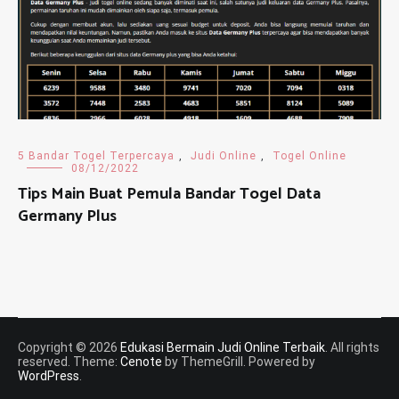
5 Bandar Togel Terpercaya
,
Judi Online
,
Togel Online
08/12/2022
Tips Main Buat Pemula Bandar Togel Data
Germany Plus
Copyright © 2026
Edukasi Bermain Judi Online Terbaik
. All rights
reserved. Theme:
Cenote
by ThemeGrill. Powered by
WordPress
.