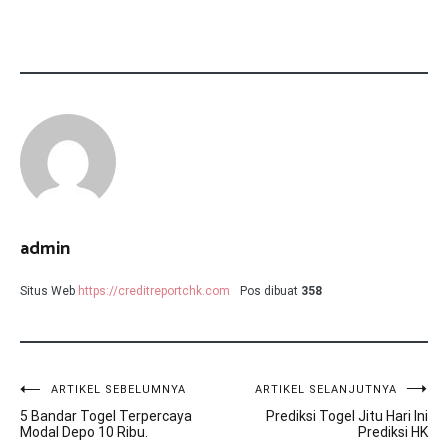
admin
Situs Web
https://creditreportchk.com
Pos dibuat
358
Navigasi
ARTIKEL SEBELUMNYA
ARTIKEL SELANJUTNYA
5 Bandar Togel Terpercaya
Prediksi Togel Jitu Hari Ini
pos
Modal Depo 10 Ribu.
Prediksi HK