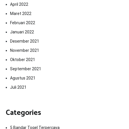
April 2022
Maret 2022
Februari 2022
Januari 2022
Desember 2021
November 2021
Oktober 2021
September 2021
Agustus 2021
Juli 2021
Categories
5 Bandar Togel Terpercaya