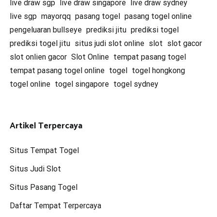
live draw sgp
live draw singapore
live draw sydney
live sgp
mayorqq
pasang togel
pasang togel online
pengeluaran bullseye
prediksi jitu
prediksi togel
prediksi togel jitu
situs judi slot online
slot
slot gacor
slot onlien gacor
Slot Online
tempat pasang togel
tempat pasang togel online
togel
togel hongkong
togel online
togel singapore
togel sydney
Artikel Terpercaya
Situs Tempat Togel
Situs Judi Slot
Situs Pasang Togel
Daftar Tempat Terpercaya