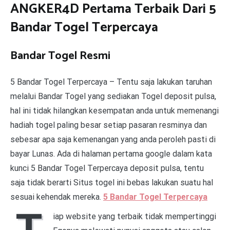
ANGKER4D Pertama Terbaik Dari 5
Bandar Togel Terpercaya
Bandar Togel Resmi
5 Bandar Togel Terpercaya – Tentu saja lakukan taruhan
melalui Bandar Togel yang sediakan Togel deposit pulsa,
hal ini tidak hilangkan kesempatan anda untuk memenangi
hadiah togel paling besar setiap pasaran resminya dan
sebesar apa saja kemenangan yang anda peroleh pasti di
bayar Lunas. Ada di halaman pertama google dalam kata
kunci 5 Bandar Togel Terpercaya deposit pulsa, tentu
saja tidak berarti Situs togel ini bebas lakukan suatu hal
sesuai kehendak mereka.
5 Bandar Togel Terpercaya
T
iap website yang terbaik tidak mempertinggi