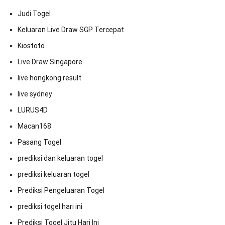
Judi Togel
Keluaran Live Draw SGP Tercepat
Kiostoto
Live Draw Singapore
live hongkong result
live sydney
LURUS4D
Macan168
Pasang Togel
prediksi dan keluaran togel
prediksi keluaran togel
Prediksi Pengeluaran Togel
prediksi togel hari ini
Prediksi Togel Jitu Hari Ini