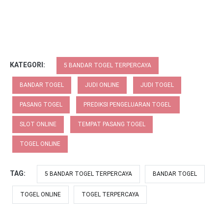
KATEGORI:
5 BANDAR TOGEL TERPERCAYA
BANDAR TOGEL
JUDI ONLINE
JUDI TOGEL
PASANG TOGEL
PREDIKSI PENGELUARAN TOGEL
SLOT ONLINE
TEMPAT PASANG TOGEL
TOGEL ONLINE
TAG:
5 BANDAR TOGEL TERPERCAYA
BANDAR TOGEL
TOGEL ONLINE
TOGEL TERPERCAYA