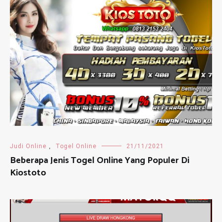
Judi Online
,
Togel Online
21/11/2021
Beberapa Jenis Togel Online Yang Populer Di
Kiostoto