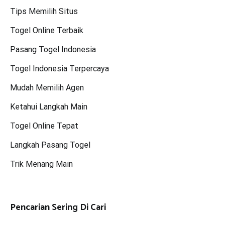
Tips Memilih Situs
Togel Online Terbaik
Pasang Togel Indonesia
Togel Indonesia Terpercaya
Mudah Memilih Agen
Ketahui Langkah Main
Togel Online Tepat
Langkah Pasang Togel
Trik Menang Main
Pencarian Sering Di Cari