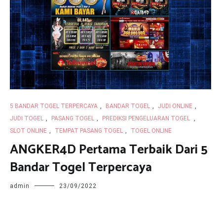
5 BANDAR TOGEL TERPERCAYA
,
BANDAR TOGEL
,
JUDI ONLINE
,
JUDI TOGEL
,
PASANG TOGEL
,
PREDIKSI PENGELUARAN TOGEL
,
SLOT ONLINE
,
TEMPAT PASANG TOGEL
,
TOGEL ONLINE
ANGKER4D Pertama Terbaik Dari 5
Bandar Togel Terpercaya
admin
23/09/2022