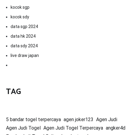
kocok sgp
kocok sdy
data sgp 2024
data hk 2024
data sdy 2024
live draw japan
TAG
5 bandar togel terpercaya
agen joker123
Agen Judi
Agen Judi Togel
Agen Judi Togel Terpercaya
angker4d