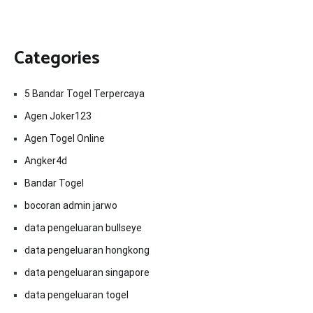
Categories
5 Bandar Togel Terpercaya
Agen Joker123
Agen Togel Online
Angker4d
Bandar Togel
bocoran admin jarwo
data pengeluaran bullseye
data pengeluaran hongkong
data pengeluaran singapore
data pengeluaran togel