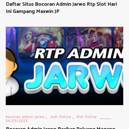
Daftar Situs Bocoran Admin Jarwo Rtp Slot Hari
Ini Gampang Maxwin JP
bocoran admin jarwo
,
Judi Online
,
Slot Online
06/03/2023