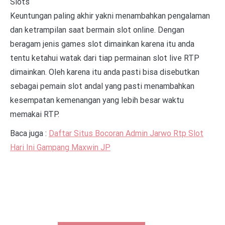
Slots
Keuntungan paling akhir yakni menambahkan pengalaman
dan ketrampilan saat bermain slot online. Dengan
beragam jenis games slot dimainkan karena itu anda
tentu ketahui watak dari tiap permainan slot live RTP
dimainkan. Oleh karena itu anda pasti bisa disebutkan
sebagai pemain slot andal yang pasti menambahkan
kesempatan kemenangan yang lebih besar waktu
memakai RTP.
Baca juga :
Daftar Situs Bocoran Admin Jarwo Rtp Slot
Hari Ini Gampang Maxwin JP