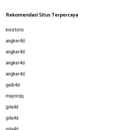
Rekomendasi Situs Terpercaya
kiostoto
angker4d
angker4d
angker4d
angker4d
gaib4d
mayorqq
gila4d
gila4d
gila4d