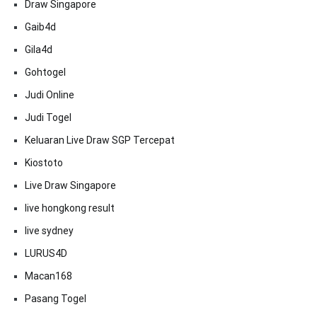
Draw Singapore
Gaib4d
Gila4d
Gohtogel
Judi Online
Judi Togel
Keluaran Live Draw SGP Tercepat
Kiostoto
Live Draw Singapore
live hongkong result
live sydney
LURUS4D
Macan168
Pasang Togel