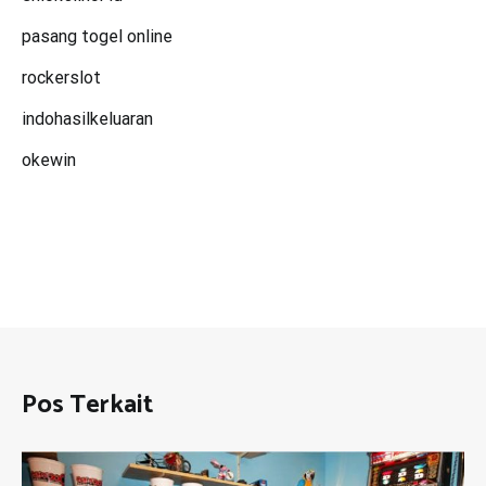
pasang togel online
rockerslot
indohasilkeluaran
okewin
Pos Terkait