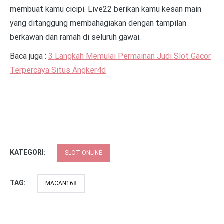
membuat kamu cicipi. Live22 berikan kamu kesan main
yang ditanggung membahagiakan dengan tampilan
berkawan dan ramah di seluruh gawai.
Baca juga :
3 Langkah Memulai Permainan Judi Slot Gacor
Terpercaya Situs Angker4d
KATEGORI:
SLOT ONLINE
TAG:
MACAN168