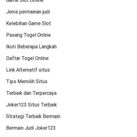
Game Slot Online
Jenis permainan judi
Kelebihan Game Slot
Pasang Togel Online
Ikuti Beberapa Langkah
Daftar Togel Online
Link Alternatif situs
Tips Memilih Situs
Terbaik dan Terpercaya
Joker123 Situs Terbaik
Strategi Terbaik Bermain
Bermain Judi Joker123