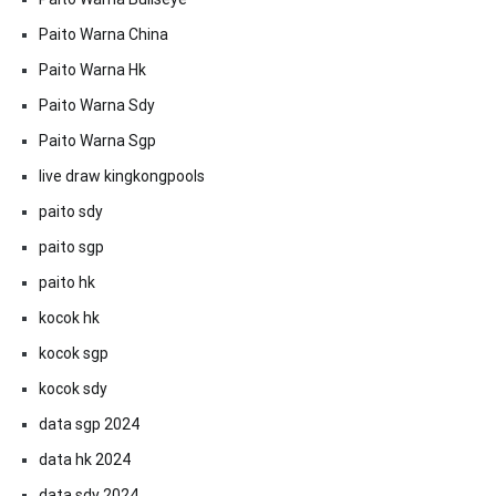
Paito Warna China
Paito Warna Hk
Paito Warna Sdy
Paito Warna Sgp
live draw kingkongpools
paito sdy
paito sgp
paito hk
kocok hk
kocok sgp
kocok sdy
data sgp 2024
data hk 2024
data sdy 2024