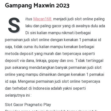
Gampang Maxwin 2023
S
itus
Macan168
menjadi judi slot online paling
laku dan paling gacor yang di awalnya dulu ada
Di sini kalian mampu nikmati berbagai
permainan judi slot online dengan kenakan 1 pemakai id
saja, tidak cuma itu kalian mampu kenakan berbagai
metoda deposit yang murah dan terpercaya seperti
deposit via dana, linkaja, gopay dan ovo. Tidak tertinggal
pun sekarang mendatangkan banyak permainan judi slot
online yang mampu dimainkan dengan kenakan 1 pemakai
id saja. Mengenai permainan judi slot online terpercaya
dan terhebat di Indonesia adalah yakni seperti
selanjutnya ini :
Slot Gacor Pragmatic Play