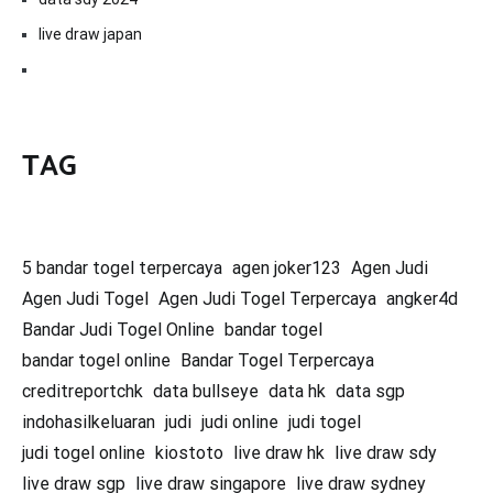
live draw japan
TAG
5 bandar togel terpercaya
agen joker123
Agen Judi
Agen Judi Togel
Agen Judi Togel Terpercaya
angker4d
Bandar Judi Togel Online
bandar togel
bandar togel online
Bandar Togel Terpercaya
creditreportchk
data bullseye
data hk
data sgp
indohasilkeluaran
judi
judi online
judi togel
judi togel online
kiostoto
live draw hk
live draw sdy
live draw sgp
live draw singapore
live draw sydney