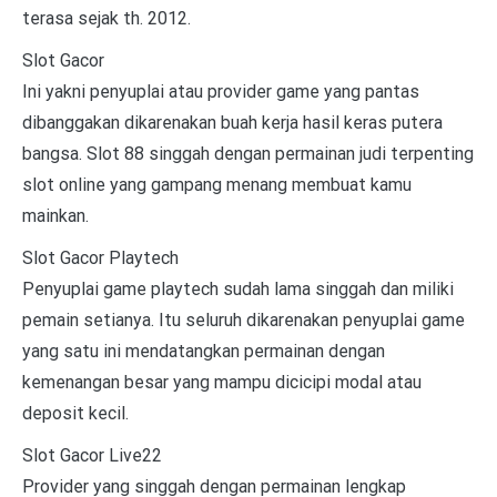
terasa sejak th. 2012.
Slot Gacor
Ini yakni penyuplai atau provider game yang pantas
dibanggakan dikarenakan buah kerja hasil keras putera
bangsa. Slot 88 singgah dengan permainan judi terpenting
slot online yang gampang menang membuat kamu
mainkan.
Slot Gacor Playtech
Penyuplai game playtech sudah lama singgah dan miliki
pemain setianya. Itu seluruh dikarenakan penyuplai game
yang satu ini mendatangkan permainan dengan
kemenangan besar yang mampu dicicipi modal atau
deposit kecil.
Slot Gacor Live22
Provider yang singgah dengan permainan lengkap