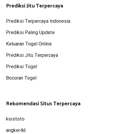
Prediksi Jitu Terpercaya
Prediksi Terpercaya Indonesia
Prediksi Paling Update
Keluaran Togel Online
Prediksi Jitu Terpercaya
Prediksi Togel
Bocoran Togel
Rekomendasi Situs Terpercaya
kiostoto
angker4d