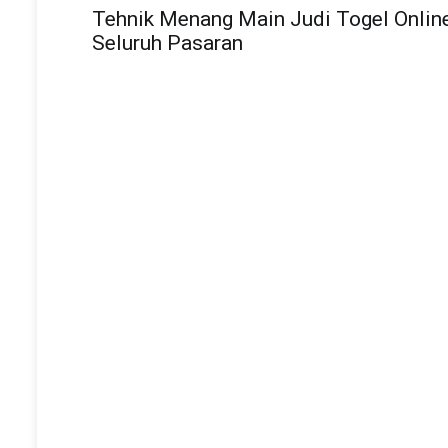
Navigasi
Tehnik Menang Main Judi Togel Onlin
pos
Seluruh Pasaran