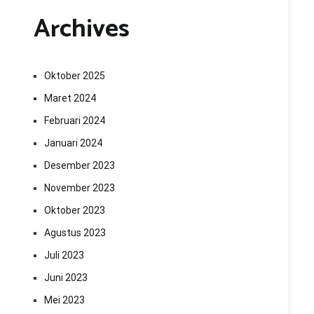
Archives
Oktober 2025
Maret 2024
Februari 2024
Januari 2024
Desember 2023
November 2023
Oktober 2023
Agustus 2023
Juli 2023
Juni 2023
Mei 2023