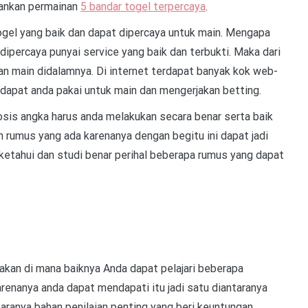
alankan permainan
5 bandar togel terpercaya
.
ogel yang baik dan dapat dipercaya untuk main. Mengapa
dipercaya punyai service yang baik dan terbukti. Maka dari
an main didalamnya. Di internet terdapat banyak kok web-
g dapat anda pakai untuk main dan mengerjakan betting.
sis angka harus anda melakukan secara benar serta baik
rumus yang ada karenanya dengan begitu ini dapat jadi
ketahui dan studi benar perihal beberapa rumus yang dapat
akan di mana baiknya Anda dapat pelajari beberapa
arenanya anda dapat mendapati itu jadi satu diantaranya
ntaranya bahan penilaian penting yang beri keuntungan.