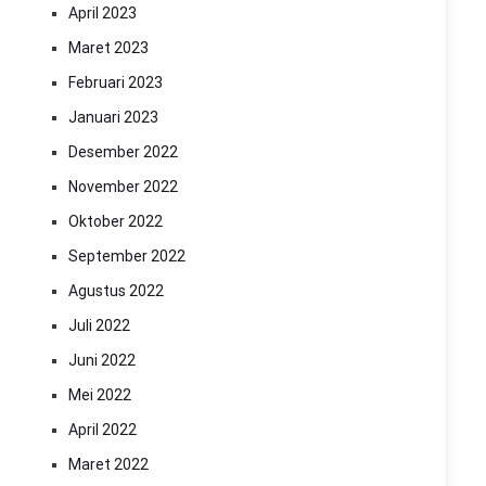
April 2023
Maret 2023
Februari 2023
Januari 2023
Desember 2022
November 2022
Oktober 2022
September 2022
Agustus 2022
Juli 2022
Juni 2022
Mei 2022
April 2022
Maret 2022