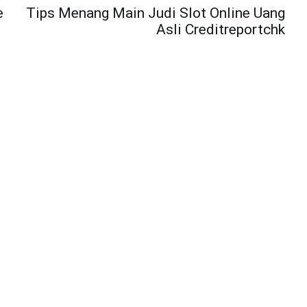
e
Tips Menang Main Judi Slot Online Uang
Asli Creditreportchk