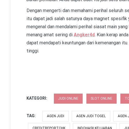
Dengan mengerti dan memahami perihal seluruh seba
itu dapat jadi salah satunya daya magnet spesifik
mengenal dan mendalami perihal siasat main yan
menang amat sering di
Angker4d
. Kian kerap and
dapat mendapati keuntungan dari kemenangan itu.
tinggi.
KATEGORI:
JUDI ONLINE
SLOT ONLINE
TO
TAG:
AGEN JUDI
AGEN JUDI TOGEL
AGEN 
CREDITREPORTCHK
INDOHASILKELUARAN
JU