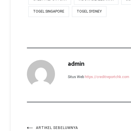
TOGEL SINGAPORE
TOGEL SYDNEY
admin
Situs Web
https://creditreportchk.com
ARTIKEL SEBELUMNYA