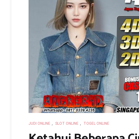
JUDI ONLINE
,
SLOT ONLINE
,
TOGEL ONLINE
Ketahui Beberapa Cir