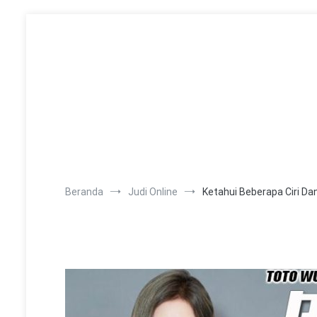
Loncat
ke
konten
Beranda
Judi Online
Ketahui Beberapa Ciri Da