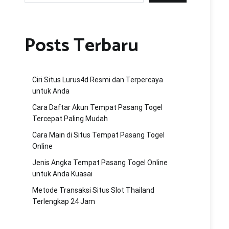
Posts Terbaru
Ciri Situs Lurus4d Resmi dan Terpercaya
untuk Anda
Cara Daftar Akun Tempat Pasang Togel
Tercepat Paling Mudah
Cara Main di Situs Tempat Pasang Togel
Online
Jenis Angka Tempat Pasang Togel Online
untuk Anda Kuasai
Metode Transaksi Situs Slot Thailand
Terlengkap 24 Jam