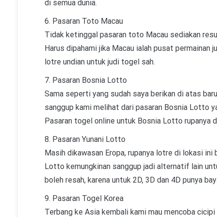
di semua dunia.
6. Pasaran Toto Macau
Tidak ketinggal pasaran toto Macau sediakan resul
Harus dipahami jika Macau ialah pusat permainan jud
lotre undian untuk judi togel sah.
7. Pasaran Bosnia Lotto
Sama seperti yang sudah saya berikan di atas barus
sanggup kami melihat dari pasaran Bosnia Lotto ya
Pasaran togel online untuk Bosnia Lotto rupanya di
8. Pasaran Yunani Lotto
Masih dikawasan Eropa, rupanya lotre di lokasi ini
Lotto kemungkinan sanggup jadi alternatif lain unt
boleh resah, karena untuk 2D, 3D dan 4D punya bay
9. Pasaran Togel Korea
Terbang ke Asia kembali kami mau mencoba cicipi 