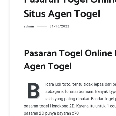
Situs Agen Togel
admin
31/10/2022
Pasaran Togel Online P
Agen Togel
B
icara judi toto, tentu tidak lepas dari 
sebagai referensi bermain. Banyak typ
ialah yang paling disukai. Bandar togel
pasaran togel Hongkong 2D. Karena itu untuk 1 co
pasaran 2D punya bayaran x70.