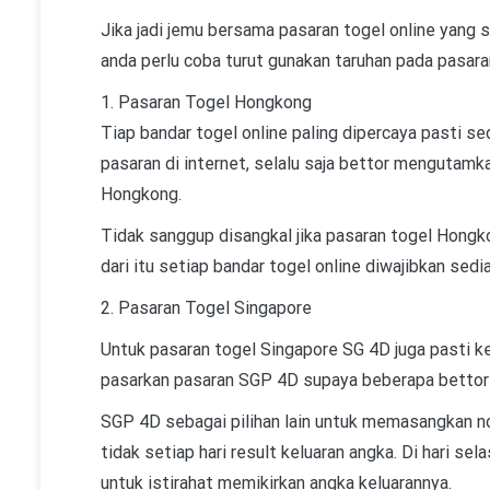
Jika jadi jemu bersama pasaran togel online yang 
anda perlu coba turut gunakan taruhan pada pasaran
1. Pasaran Togel Hongkong
Tiap bandar togel online paling dipercaya pasti se
pasaran di internet, selalu saja bettor mengutamk
Hongkong.
Tidak sanggup disangkal jika pasaran togel Hongkon
dari itu setiap bandar togel online diwajibkan sedi
2. Pasaran Togel Singapore
Untuk pasaran togel Singapore SG 4D juga pasti ke
pasarkan pasaran SGP 4D supaya beberapa bettor 
SGP 4D sebagai pilihan lain untuk memasangkan no 
tidak setiap hari result keluaran angka. Di hari s
untuk istirahat memikirkan angka keluarannya.