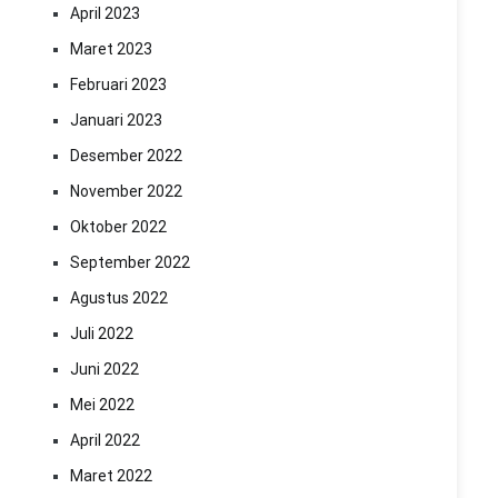
April 2023
Maret 2023
Februari 2023
Januari 2023
Desember 2022
November 2022
Oktober 2022
September 2022
Agustus 2022
Juli 2022
Juni 2022
Mei 2022
April 2022
Maret 2022