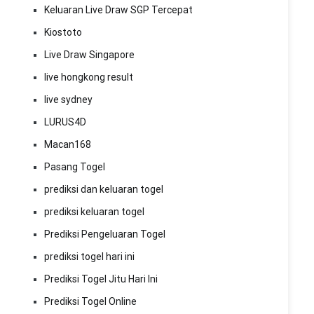
Keluaran Live Draw SGP Tercepat
Kiostoto
Live Draw Singapore
live hongkong result
live sydney
LURUS4D
Macan168
Pasang Togel
prediksi dan keluaran togel
prediksi keluaran togel
Prediksi Pengeluaran Togel
prediksi togel hari ini
Prediksi Togel Jitu Hari Ini
Prediksi Togel Online