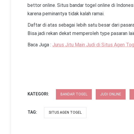
bettor online. Situs bandar togel online di Indone
karena peminantya tidak kalah ramai.
Daftar di atas sebagai lebih satu besar dari pasar
Bisa jadi rekan dekat memperoleh type pasaran la
Baca Juga :
Jurus Jitu Main Judi di Situs Agen To
KATEGORI:
BANDAR TOGEL
JUDI ONLINE
TAG:
SITUS AGEN TOGEL