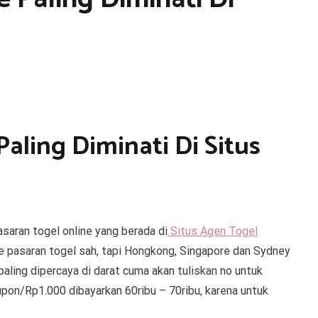
aling Diminati Di Situs
pasaran togel online yang berada di
Situs Agen Togel
e pasaran togel sah, tapi Hongkong, Singapore dan Sydney
 paling dipercaya di darat cuma akan tuliskan no untuk
upon/Rp1.000 dibayarkan 60ribu – 70ribu, karena untuk