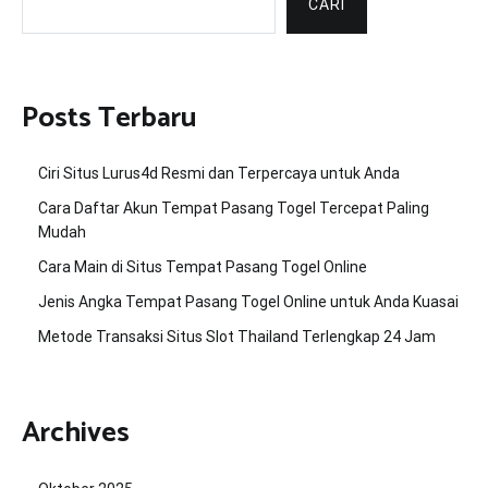
CARI
Posts Terbaru
Ciri Situs Lurus4d Resmi dan Terpercaya untuk Anda
Cara Daftar Akun Tempat Pasang Togel Tercepat Paling
Mudah
Cara Main di Situs Tempat Pasang Togel Online
Jenis Angka Tempat Pasang Togel Online untuk Anda Kuasai
Metode Transaksi Situs Slot Thailand Terlengkap 24 Jam
Archives