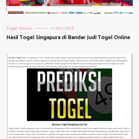
Togel Online
11/01/2022
Hasil Togel Singapura di Bandar Judi Togel Online