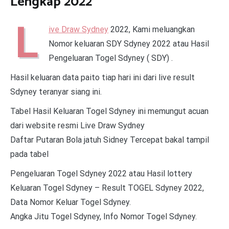
Lengkap 2022
L
ive Draw Sydney
2022, Kami meluangkan
Nomor keluaran SDY Sdyney 2022 atau Hasil
Pengeluaran Togel Sdyney ( SDY) .
Hasil keluaran data paito tiap hari ini dari live result
Sdyney teranyar siang ini.
Tabel Hasil Keluaran Togel Sdyney ini memungut acuan
dari website resmi Live Draw Sydney
Daftar Putaran Bola jatuh Sidney Tercepat bakal tampil
pada tabel
Pengeluaran Togel Sdyney 2022 atau Hasil lottery
Keluaran Togel Sdyney – Result TOGEL Sdyney 2022,
Data Nomor Keluar Togel Sdyney.
Angka Jitu Togel Sdyney, Info Nomor Togel Sdyney.