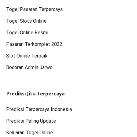
Togel Pasaran Terpercaya
Togel Slots Online
Togel Online Resmi
Pasaran Terkomplet 2022
Slot Online Terbaik
Bocoran Admin Jarwo
Prediksi Jitu Terpercaya
Prediksi Terpercaya Indonesia
Prediksi Paling Update
Keluaran Togel Online