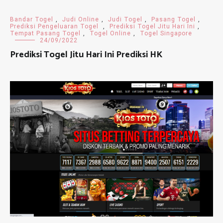
Bandar Togel
,
Judi Online
,
Judi Togel
,
Pasang Togel
,
Prediksi Pengeluaran Togel
,
Prediksi Togel Jitu Hari Ini
,
Tempat Pasang Togel
,
Togel Online
,
Togel Singapore
24/09/2022
Prediksi Togel Jitu Hari Ini Prediksi HK