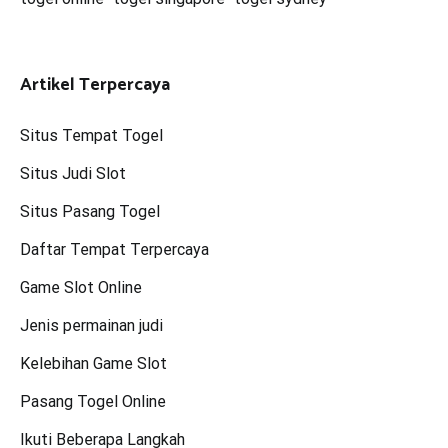
Artikel Terpercaya
Situs Tempat Togel
Situs Judi Slot
Situs Pasang Togel
Daftar Tempat Terpercaya
Game Slot Online
Jenis permainan judi
Kelebihan Game Slot
Pasang Togel Online
Ikuti Beberapa Langkah