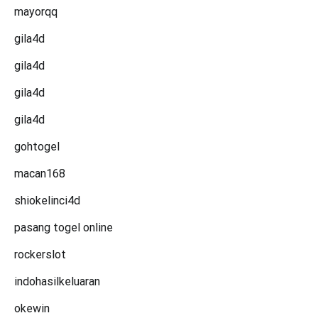
mayorqq
gila4d
gila4d
gila4d
gila4d
gohtogel
macan168
shiokelinci4d
pasang togel online
rockerslot
indohasilkeluaran
okewin