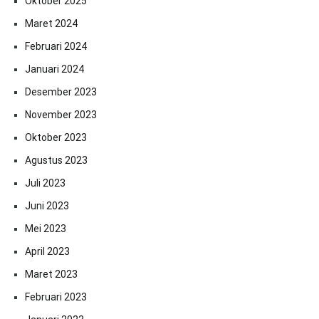
Oktober 2025
Maret 2024
Februari 2024
Januari 2024
Desember 2023
November 2023
Oktober 2023
Agustus 2023
Juli 2023
Juni 2023
Mei 2023
April 2023
Maret 2023
Februari 2023