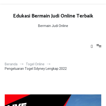
Loncat
ke
Edukasi Bermain Judi Online Terbaik
konten
Bermain Judi Online
Beranda
Togel Online
Pengeluaran Togel Sdyney Lengkap 2022