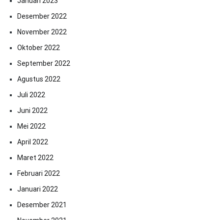
Januari 2023
Desember 2022
November 2022
Oktober 2022
September 2022
Agustus 2022
Juli 2022
Juni 2022
Mei 2022
April 2022
Maret 2022
Februari 2022
Januari 2022
Desember 2021