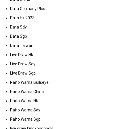
Data Germany Plus
Data Hk 2023
Data Sdy
Data Sgp
Data Taiwan
Live Draw Hk
Live Draw Sdy
Live Draw Sgp
Paito Warna Bullseye
Paito Warna China
Paito Warna Hk
Paito Warna Sdy
Paito Warna Sgp
live draw kingkongpools