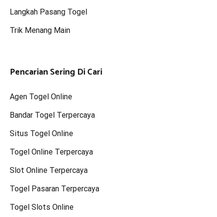
Langkah Pasang Togel
Trik Menang Main
Pencarian Sering Di Cari
Agen Togel Online
Bandar Togel Terpercaya
Situs Togel Online
Togel Online Terpercaya
Slot Online Terpercaya
Togel Pasaran Terpercaya
Togel Slots Online