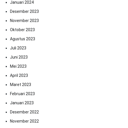
Januari 2024
Desember 2023
November 2023
Oktober 2023
Agustus 2023
Juli 2023
Juni 2023
Mei 2023
April 2023
Maret 2023
Februari 2023
Januari 2023
Desember 2022
November 2022