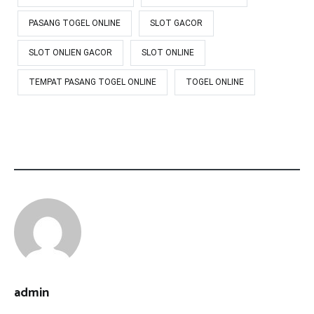
PASANG TOGEL ONLINE
SLOT GACOR
SLOT ONLIEN GACOR
SLOT ONLINE
TEMPAT PASANG TOGEL ONLINE
TOGEL ONLINE
admin