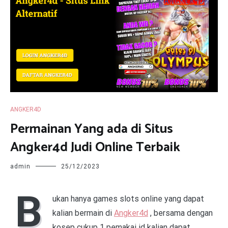
ANGKER4D
Permainan Yang ada di Situs
Angker4d Judi Online Terbaik
admin
25/12/2023
B
ukan hanya games slots online yang dapat
kalian bermain di
Angker4d
, bersama dengan
kosep cukup 1 pemakai id kalian dapat