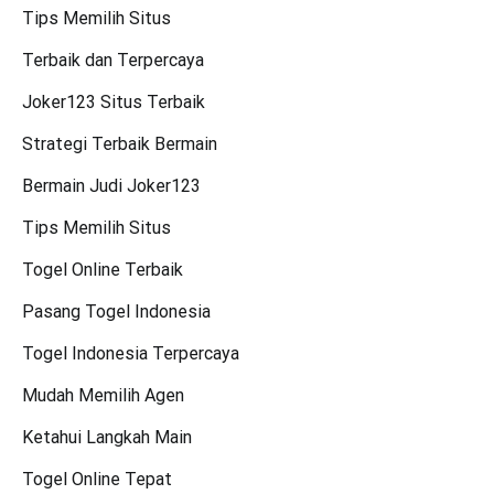
Tips Memilih Situs
Terbaik dan Terpercaya
Joker123 Situs Terbaik
Strategi Terbaik Bermain
Bermain Judi Joker123
Tips Memilih Situs
Togel Online Terbaik
Pasang Togel Indonesia
Togel Indonesia Terpercaya
Mudah Memilih Agen
Ketahui Langkah Main
Togel Online Tepat