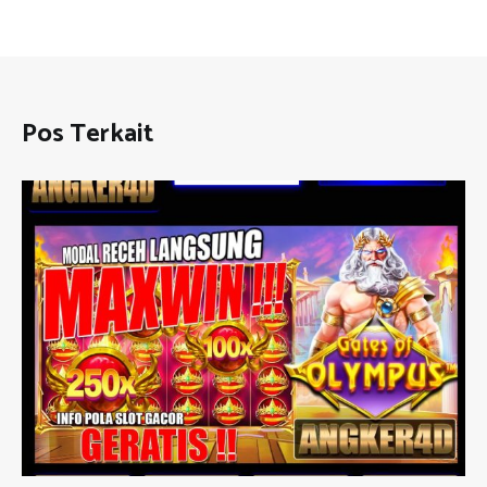
Pos Terkait