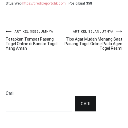
Situs Web
https://creditreportchk.com
Pos dibuat
358
Navigasi
ARTIKEL SEBELUMNYA
ARTIKEL SELANJUTNYA
Tetapkan Tempat Pasang
Tips Agar Mudah Menang Saat
pos
Togel Online di Bandar Togel
Pasang Togel Online Pada Agen
Yang Aman
Togel Resmi
Cari
CARI