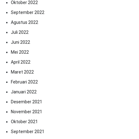
Oktober 2022
September 2022
Agustus 2022
Juli 2022
Juni 2022
Mei 2022
April 2022
Maret 2022
Februari 2022
Januari 2022
Desember 2021
November 2021
Oktober 2021
September 2021