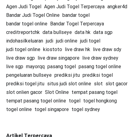
Agen Judi Togel
Agen Judi Togel Terpercaya
angker4d
Bandar Judi Togel Online
bandar togel
bandar togel online
Bandar Togel Terpercaya
creditreportchk
data bullseye
data hk
data sgp
indohasilkeluaran
judi
judi online
judi togel
judi togel online
kiostoto
live draw hk
live draw sdy
live draw sgp
live draw singapore
live draw sydney
live sgp
mayorqq
pasang togel
pasang togel online
pengeluaran bullseye
prediksi jitu
prediksi togel
prediksi togel jitu
situs judi slot online
slot
slot gacor
slot onlien gacor
Slot Online
tempat pasang togel
tempat pasang togel online
togel
togel hongkong
togel online
togel singapore
togel sydney
Artikel Terpercaya