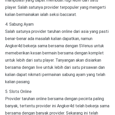
manipulasi yang dapat membuat rugi lebih dari satu
player. Salah satunya provider terpopuler yang mengerti
kalian bermainakan ialah seksi baccarat.
4. Sabung Ayam
Salah satunya provider taruhan online dari asia yang pasti
benar-benar ada masalah kalian dapatkan, namun
Angker4d bekerja sama bersama dengan SVenus untuk
memeberikan kesan bermain bersama dengan komplet
untuk lebih dari satu player. Tanyangan akan disiarkan
bersama dengan live untuk lebih dari satu pirsawan dan
kalian dapat nikmati permainan sabung ayam yang telah
kalian pasang.
5. Slots Online
Provider taruhan online bersama dengan pecinta paling
banyak, tertentu provider ini Angker4d telah bekerja sama
bersama dengan banyak provider. Sekarang ini telah