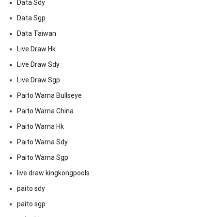
Data Sdy
Data Sgp
Data Taiwan
Live Draw Hk
Live Draw Sdy
Live Draw Sgp
Paito Warna Bullseye
Paito Warna China
Paito Warna Hk
Paito Warna Sdy
Paito Warna Sgp
live draw kingkongpools
paito sdy
paito sgp