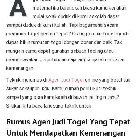
A
matematika barangkali biasa kamu kerjakan
mulai sejak duduk di kursi sekolah dasar
sampai duduk di kursi kuliah. Tapi bagaimana secara
merumus togel secara tepat? Orang pemain togel mesti
dapat bikin rumusan togel dengan benar dan baik. Tak
mungkin cuma dapat gunakan sebuah feeling atau
memercayakan peruntungan saja jadi senjata mencapai
kemenangan.
Teknik merumus di
Agen Judi Togel
online yang betul tak
sukar sekalipun, kok. Kamu cuman perlu ikuti teknik
simpel yang bisa kami kasih di bawah ini. Ingin tahu?
Silakan kita baca langsung teknik untuk
Rumus Agen Judi Togel Yang Tepat
Untuk Mendapatkan Kemenangan