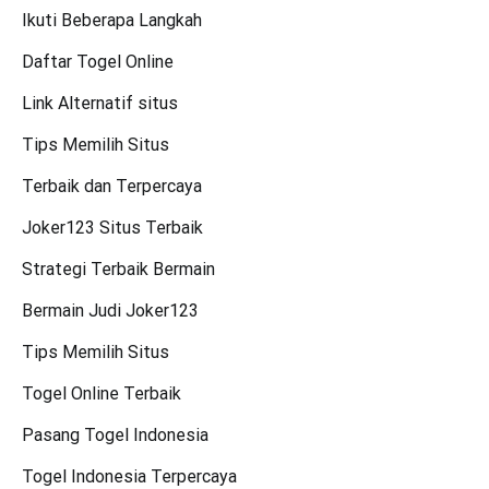
Ikuti Beberapa Langkah
Daftar Togel Online
Link Alternatif situs
Tips Memilih Situs
Terbaik dan Terpercaya
Joker123 Situs Terbaik
Strategi Terbaik Bermain
Bermain Judi Joker123
Tips Memilih Situs
Togel Online Terbaik
Pasang Togel Indonesia
Togel Indonesia Terpercaya