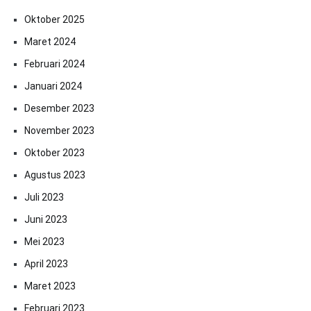
Oktober 2025
Maret 2024
Februari 2024
Januari 2024
Desember 2023
November 2023
Oktober 2023
Agustus 2023
Juli 2023
Juni 2023
Mei 2023
April 2023
Maret 2023
Februari 2023