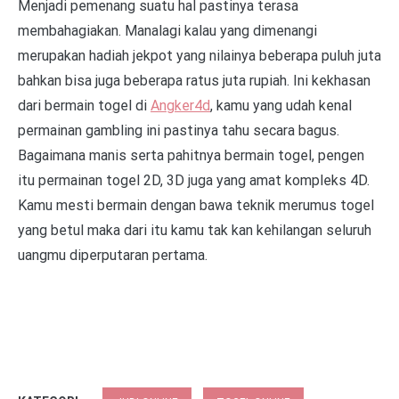
Menjadi pemenang suatu hal pastinya terasa
membahagiakan. Manalagi kalau yang dimenangi
merupakan hadiah jekpot yang nilainya beberapa puluh juta
bahkan bisa juga beberapa ratus juta rupiah. Ini kekhasan
dari bermain togel di
Angker4d
, kamu yang udah kenal
permainan gambling ini pastinya tahu secara bagus.
Bagaimana manis serta pahitnya bermain togel, pengen
itu permainan togel 2D, 3D juga yang amat kompleks 4D.
Kamu mesti bermain dengan bawa teknik merumus togel
yang betul maka dari itu kamu tak kan kehilangan seluruh
uangmu diperputaran pertama.