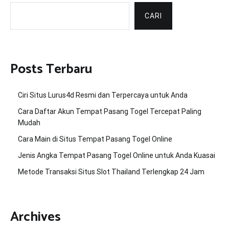
CARI
Posts Terbaru
Ciri Situs Lurus4d Resmi dan Terpercaya untuk Anda
Cara Daftar Akun Tempat Pasang Togel Tercepat Paling
Mudah
Cara Main di Situs Tempat Pasang Togel Online
Jenis Angka Tempat Pasang Togel Online untuk Anda Kuasai
Metode Transaksi Situs Slot Thailand Terlengkap 24 Jam
Archives