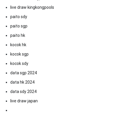
live draw kingkongpools
paito sdy
paito sgp
paito hk
kocok hk
kocok sgp
kocok sdy
data sgp 2024
data hk 2024
data sdy 2024
live draw japan