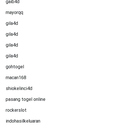
gaib4d
mayorqq
gila4d
gila4d
gila4d
gila4d
gohtogel
macan168
shiokelinci4d
pasang togel online
rockerslot
indohasilkeluaran