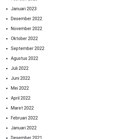
Januari 2023
Desember 2022
November 2022
Oktober 2022
September 2022
Agustus 2022
Juli 2022
Juni 2022
Mei 2022
April 2022
Maret 2022
Februari 2022
Januari 2022
Desember 2021