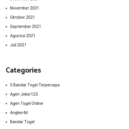
November 2021
Oktober 2021
September 2021
Agustus 2021
Juli 2021
Categories
5 Bandar Togel Terpercaya
Agen Joker123
Agen Togel Online
Angker4d
Bandar Togel