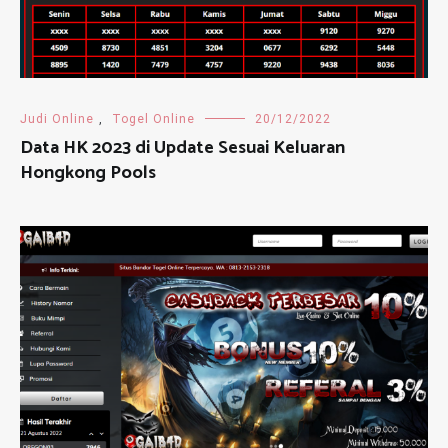
Judi Online
,
Togel Online
20/12/2022
Data HK 2023 di Update Sesuai Keluaran
Hongkong Pools