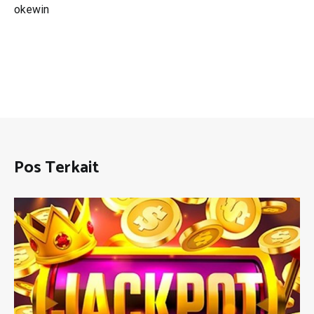
okewin
Pos Terkait