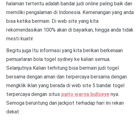
halaman tertentu adalah bandar judi online paling baik dan
memiliki pengalaman di Indonesia. Kemenangan yang anda
bisa ketika bermain. Di web site yang kita
rekomendasikan 100% akan di bayarkan, hingga anda tidak
mesti kuatir.
Begitu juga Itu informasi yang kita berikan berkenaan
pemuataran bola togel sydney ke kalian semua.
Selanjutnya Kalian terhitung bisa bermain judi togel
bersama dengan aman dan terpercaya bersama dengan
mengklik iklan yang berada di web site 5 bandar togel
terpercaya dengan situs
paito warna bullseye
nya.
Semoga beruntung dan jackpot terhadap hari ini rekan
dekat.