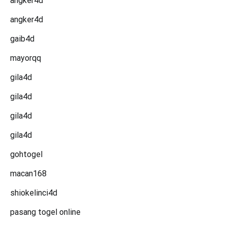
angker4d
angker4d
gaib4d
mayorqq
gila4d
gila4d
gila4d
gila4d
gohtogel
macan168
shiokelinci4d
pasang togel online