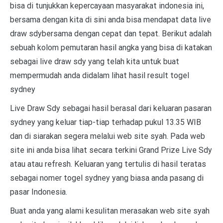
bisa di tunjukkan kepercayaan masyarakat indonesia ini,
bersama dengan kita di sini anda bisa mendapat data live
draw sdybersama dengan cepat dan tepat. Berikut adalah
sebuah kolom pemutaran hasil angka yang bisa di katakan
sebagai live draw sdy yang telah kita untuk buat
mempermudah anda didalam lihat hasil result togel
sydney
Live Draw Sdy sebagai hasil berasal dari keluaran pasaran
sydney yang keluar tiap-tiap terhadap pukul 13.35 WIB
dan di siarakan segera melalui web site syah. Pada web
site ini anda bisa lihat secara terkini Grand Prize Live Sdy
atau atau refresh. Keluaran yang tertulis di hasil teratas
sebagai nomer togel sydney yang biasa anda pasang di
pasar Indonesia.
Buat anda yang alami kesulitan merasakan web site syah