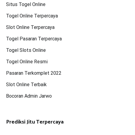
Situs Togel Online
Togel Online Terpercaya
Slot Online Terpercaya
Togel Pasaran Terpercaya
Togel Slots Online
Togel Online Resmi
Pasaran Terkomplet 2022
Slot Online Terbaik
Bocoran Admin Jarwo
Prediksi Jitu Terpercaya