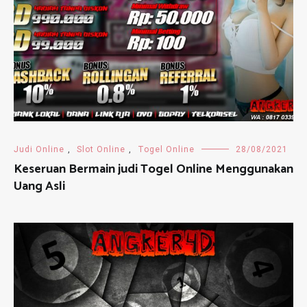
Judi Online
,
Slot Online
,
Togel Online
28/08/2021
Keseruan Bermain judi Togel Online Menggunakan
Uang Asli