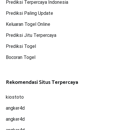
Prediksi Terpercaya Indonesia
Prediksi Paling Update
Keluaran Togel Online
Prediksi Jitu Terpercaya
Prediksi Togel
Bocoran Togel
Rekomendasi Situs Terpercaya
kiostoto
angker4d
angker4d