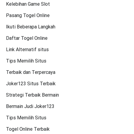
Kelebihan Game Slot
Pasang Togel Online
Ikuti Beberapa Langkah
Daftar Togel Online
Link Alternatif situs
Tips Memilih Situs
Terbaik dan Terpercaya
Joker123 Situs Terbaik
Strategi Terbaik Bermain
Bermain Judi Joker123
Tips Memilih Situs
Togel Online Terbaik