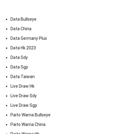
Data Bullseye
Data China
Data Germany Plus
Data Hk 2023
Data Sdy
Data Sgp
Data Taiwan
Live Draw Hk
Live Draw Sdy
Live Draw Sgp
Paito Warna Bullseye
Paito Warna China