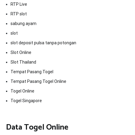
RTP Live
RTP slot
sabung ayam
slot
slot deposit pulsa tanpa potongan
Slot Online
Slot Thailand
Tempat Pasang Togel
Tempat Pasang Togel Online
Togel Online
Togel Singapore
Data Togel Online