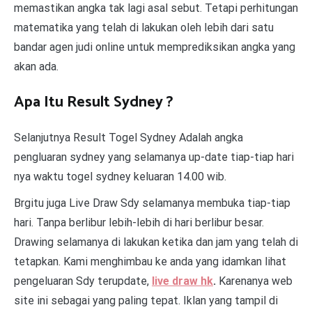
memastikan angka tak lagi asal sebut. Tetapi perhitungan
matematika yang telah di lakukan oleh lebih dari satu
bandar agen judi online untuk memprediksikan angka yang
akan ada.
Apa Itu Result Sydney ?
Selanjutnya Result Togel Sydney Adalah angka
pengluaran sydney yang selamanya up-date tiap-tiap hari
nya waktu togel sydney keluaran 14.00 wib.
Brgitu juga Live Draw Sdy selamanya membuka tiap-tiap
hari. Tanpa berlibur lebih-lebih di hari berlibur besar.
Drawing selamanya di lakukan ketika dan jam yang telah di
tetapkan. Kami menghimbau ke anda yang idamkan lihat
pengeluaran Sdy terupdate,
live draw hk
.
Karenanya web
site ini sebagai yang paling tepat. Iklan yang tampil di