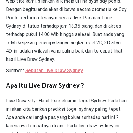
web site kami, silahkan klik melalui link syah sdy pools.
Dengan begitu anda akan di bawa secara otomatis ke Sdy
Pools performa teranyar secara live. Pasaran Togel
Sydney di tutup terhadap jam 13.35 siang, dan di akses
terhadap pukul 14.00 Wib hingga selesai. Buat anda yang
telah kerjakan penempatangan angka togel 2D, 3D atau
4D, ini adalah wilayah yang paling baik dan tercepat lihat
hasil Live Draw Sydney.
Sumber :
Seputar Live Draw Sydney
Apa Itu Live Draw Sydney ?
Live Draw sdy- Hasil Pengeluaran Togel Sydney Pada hari
ini akan kita berikan prediksi togel sydney paling tepat.
Apa anda cari angka pas yang keluar terhadap hari ini ?
karenanya tempatnya di sini. Pada live draw sydney ini