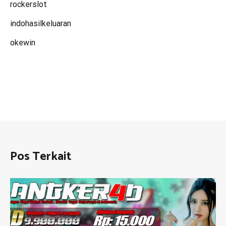
rockerslot
indohasilkeluaran
okewin
Pos Terkait