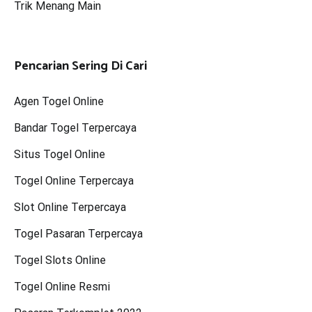
Trik Menang Main
Pencarian Sering Di Cari
Agen Togel Online
Bandar Togel Terpercaya
Situs Togel Online
Togel Online Terpercaya
Slot Online Terpercaya
Togel Pasaran Terpercaya
Togel Slots Online
Togel Online Resmi