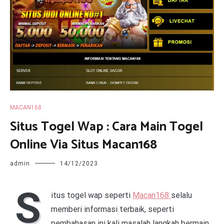
MACAN168
Situs Togel Wap : Cara Main Togel
Online Via Situs Macan168
admin
14/12/2023
S
itus togel wap seperti
Macan168
selalu
memberi informasi terbaik, seperti
pembahasan ini kali masalah langkah bermain