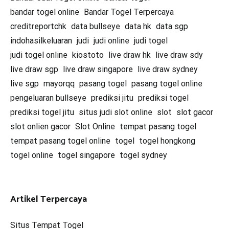
bandar togel online
Bandar Togel Terpercaya
creditreportchk
data bullseye
data hk
data sgp
indohasilkeluaran
judi
judi online
judi togel
judi togel online
kiostoto
live draw hk
live draw sdy
live draw sgp
live draw singapore
live draw sydney
live sgp
mayorqq
pasang togel
pasang togel online
pengeluaran bullseye
prediksi jitu
prediksi togel
prediksi togel jitu
situs judi slot online
slot
slot gacor
slot onlien gacor
Slot Online
tempat pasang togel
tempat pasang togel online
togel
togel hongkong
togel online
togel singapore
togel sydney
Artikel Terpercaya
Situs Tempat Togel