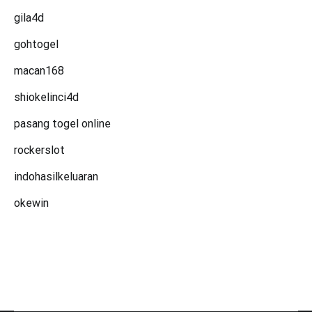
gila4d
gohtogel
macan168
shiokelinci4d
pasang togel online
rockerslot
indohasilkeluaran
okewin