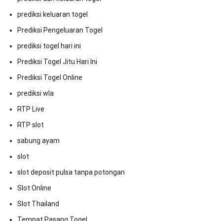
prediksi keluaran togel
Prediksi Pengeluaran Togel
prediksi togel hari ini
Prediksi Togel Jitu Hari Ini
Prediksi Togel Online
prediksi wla
RTP Live
RTP slot
sabung ayam
slot
slot deposit pulsa tanpa potongan
Slot Online
Slot Thailand
Tempat Pasang Togel