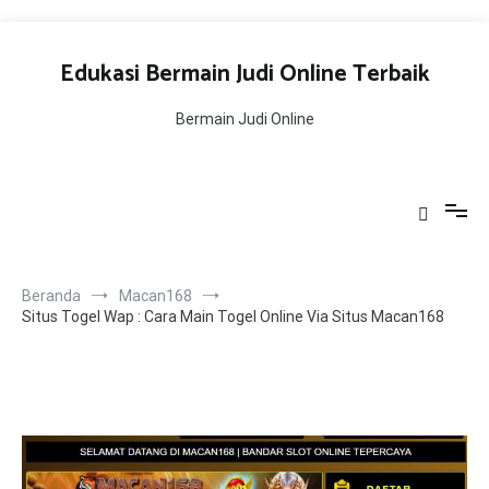
Loncat
ke
Edukasi Bermain Judi Online Terbaik
konten
Bermain Judi Online
Beranda
Macan168
Situs Togel Wap : Cara Main Togel Online Via Situs Macan168