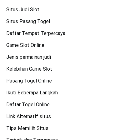
Situs Judi Slot
Situs Pasang Togel
Daftar Tempat Terpercaya
Game Slot Online
Jenis permainan judi
Kelebihan Game Slot
Pasang Togel Online
Ikuti Beberapa Langkah
Daftar Togel Online
Link Alternatif situs
Tips Memilih Situs