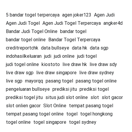
5 bandar togel terpercaya
agen joker123
Agen Judi
Agen Judi Togel
Agen Judi Togel Terpercaya
angker4d
Bandar Judi Togel Online
bandar togel
bandar togel online
Bandar Togel Terpercaya
creditreportchk
data bullseye
data hk
data sgp
indohasilkeluaran
judi
judi online
judi togel
judi togel online
kiostoto
live draw hk
live draw sdy
live draw sgp
live draw singapore
live draw sydney
live sgp
mayorqq
pasang togel
pasang togel online
pengeluaran bullseye
prediksi jitu
prediksi togel
prediksi togel jitu
situs judi slot online
slot
slot gacor
slot onlien gacor
Slot Online
tempat pasang togel
tempat pasang togel online
togel
togel hongkong
togel online
togel singapore
togel sydney