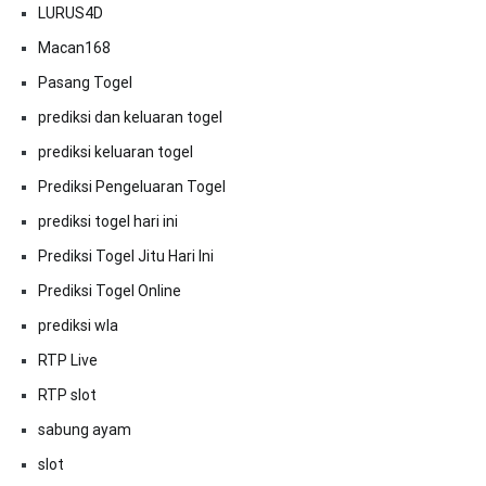
LURUS4D
Macan168
Pasang Togel
prediksi dan keluaran togel
prediksi keluaran togel
Prediksi Pengeluaran Togel
prediksi togel hari ini
Prediksi Togel Jitu Hari Ini
Prediksi Togel Online
prediksi wla
RTP Live
RTP slot
sabung ayam
slot