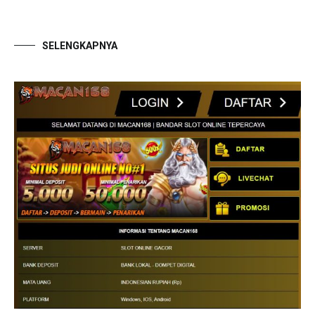
SELENGKAPNYA