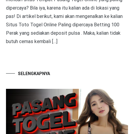
dipercaya? Bila iya, karena itu kalian ada di lokasi yang
pas! Di artikel berikut, kami akan mengenalkan ke kalian
Situs Toto Togel Online Paling dipercaya Betting 100
Perak yang sediakan deposit pulsa . Maka, kalian tidak
butuh cemas kembali […]
SELENGKAPNYA