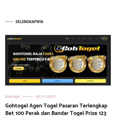
SELENGKAPNYA
Gohtogel
09/11/2023
Gohtogel Agen Togel Pasaran Terlengkap
Bet 100 Perak dan Bandar Togel Prize 123