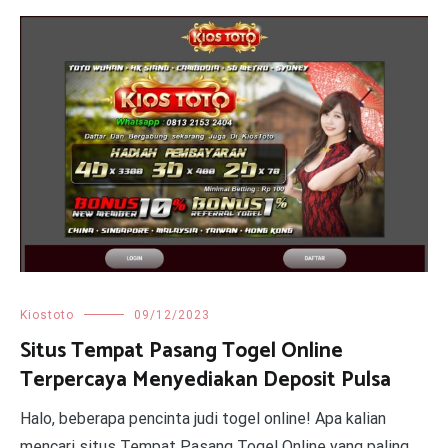
Kiostoto
09/12/2023
Situs Tempat Pasang Togel Online
Terpercaya Menyediakan Deposit Pulsa
Halo, beberapa pencinta judi togel online! Apa kalian
mencari situs Tempat Pasang Togel Online yang paling