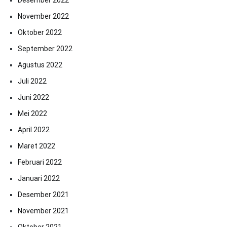
Desember 2022
November 2022
Oktober 2022
September 2022
Agustus 2022
Juli 2022
Juni 2022
Mei 2022
April 2022
Maret 2022
Februari 2022
Januari 2022
Desember 2021
November 2021