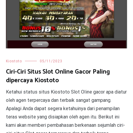
Kiostoto
05/11/2023
Ciri-Ciri Situs Slot Online Gacor Paling
dipercaya Kiostoto
Ketahui status situs Kiostoto Slot OIine gacor apa diatur
oleh agen terpercaya dan terbaik sangat gampang.
Apalagi Anda dapat segera ketahuinya dari penampilan
teras website yang disiapkan oleh agen itu. Berikut ini
kami akan memberi pembahasan berkenaan sejumlah ciri-