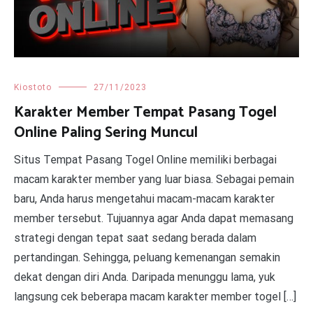
Kiostoto
27/11/2023
Karakter Member Tempat Pasang Togel
Online Paling Sering Muncul
Situs Tempat Pasang Togel Online memiliki berbagai
macam karakter member yang luar biasa. Sebagai pemain
baru, Anda harus mengetahui macam-macam karakter
member tersebut. Tujuannya agar Anda dapat memasang
strategi dengan tepat saat sedang berada dalam
pertandingan. Sehingga, peluang kemenangan semakin
dekat dengan diri Anda. Daripada menunggu lama, yuk
langsung cek beberapa macam karakter member togel […]