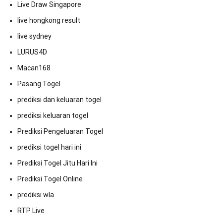
Live Draw Singapore
live hongkong result
live sydney
LURUS4D
Macan168
Pasang Togel
prediksi dan keluaran togel
prediksi keluaran togel
Prediksi Pengeluaran Togel
prediksi togel hari ini
Prediksi Togel Jitu Hari Ini
Prediksi Togel Online
prediksi wla
RTP Live