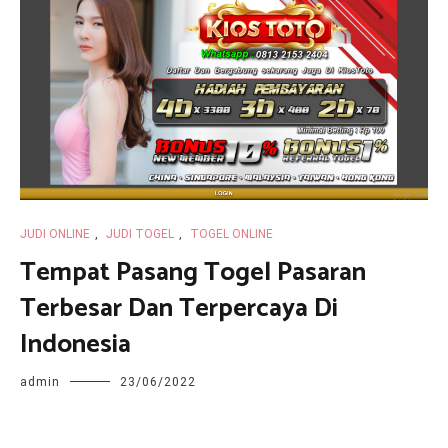
JUDI ONLINE
,
JUDI TOGEL
,
TOGEL ONLINE
Tempat Pasang Togel Pasaran
Terbesar Dan Terpercaya Di
Indonesia
admin
23/06/2022