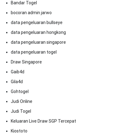
Bandar Togel
bocoran admin jarwo
data pengeluaran bullseye
data pengeluaran hongkong
data pengeluaran singapore
data pengeluaran togel
Draw Singapore
Gaib4d
Gila4d
Gohtogel
Judi Online
Judi Togel
Keluaran Live Draw SGP Tercepat
Kiostoto