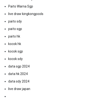
Paito Warna Sgp
live draw kingkongpools
paito sdy
paito sgp
paito hk
kocok hk
kocok sgp
kocok sdy
data sgp 2024
data hk 2024
data sdy 2024
live draw japan