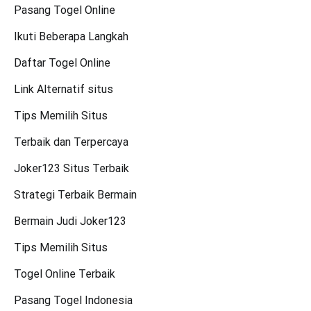
Pasang Togel Online
Ikuti Beberapa Langkah
Daftar Togel Online
Link Alternatif situs
Tips Memilih Situs
Terbaik dan Terpercaya
Joker123 Situs Terbaik
Strategi Terbaik Bermain
Bermain Judi Joker123
Tips Memilih Situs
Togel Online Terbaik
Pasang Togel Indonesia