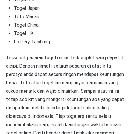
Togel Japan
Toto Macau
Togel China
Togel HK
Lottery Taichung
Tersebut pasaran togel online terkomplet yang dapat di
cicipi. Dengan nikmati seluruh pasaran di atas kita
percaya anda dapat secara ringan mendapat keuntungan
besar, Toto atau togel ini mempunyai permainan yang
cukup menarik dan wajib dimainkan. Sampai saat ini ini
tetap sedikit yang mengerti keuntungan apa yang dapat
didapatkan melalui bandar judi togel online paling
dipercaya di Indonesia. Tiap togelers tentu selalu
mendambakan memperoleh keuntungan waktu bermain
togel online. Pasti bandar darat tidak kikir memberi