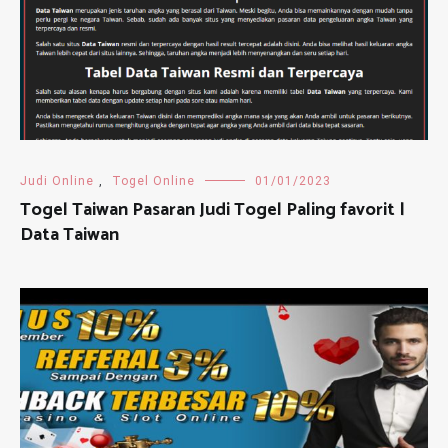
Judi Online
,
Togel Online
01/01/2023
Togel Taiwan Pasaran Judi Togel Paling favorit |
Data Taiwan