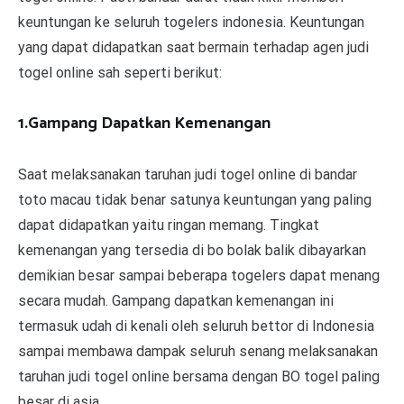
keuntungan ke seluruh togelers indonesia. Keuntungan
yang dapat didapatkan saat bermain terhadap agen judi
togel online sah seperti berikut:
1.Gampang Dapatkan Kemenangan
Saat melaksanakan taruhan judi togel online di bandar
toto macau tidak benar satunya keuntungan yang paling
dapat didapatkan yaitu ringan memang. Tingkat
kemenangan yang tersedia di bo bolak balik dibayarkan
demikian besar sampai beberapa togelers dapat menang
secara mudah. Gampang dapatkan kemenangan ini
termasuk udah di kenali oleh seluruh bettor di Indonesia
sampai membawa dampak seluruh senang melaksanakan
taruhan judi togel online bersama dengan BO togel paling
besar di asia.