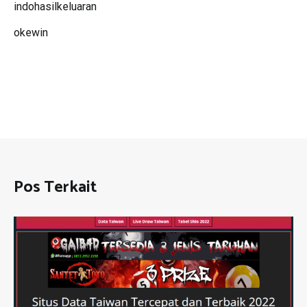
indohasilkeluaran
okewin
Pos Terkait