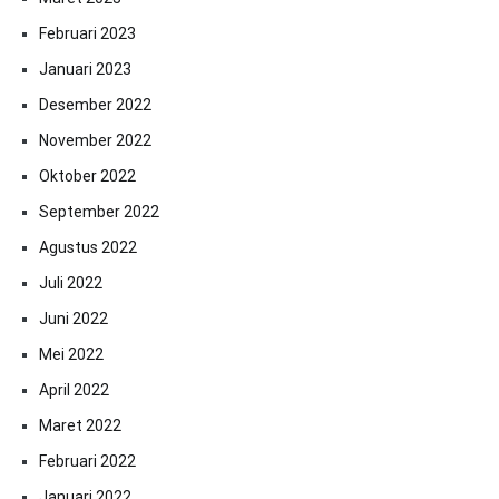
Februari 2023
Januari 2023
Desember 2022
November 2022
Oktober 2022
September 2022
Agustus 2022
Juli 2022
Juni 2022
Mei 2022
April 2022
Maret 2022
Februari 2022
Januari 2022