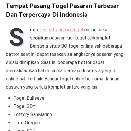
Tempat Pasang Togel Pasaran Terbesar
Dan Terpercaya Di Indonesia
S
itus
tempat pasang togel
online bakal
sediakan pasaran judi togel terkomplet.
Bersama situs BO togel online sah beberapa
bettor saat ini dapat rasakan selengkapnya pasaran yang
selalu diimpikan. Saat ini beberapa bettor dapat
merealisasikan hal itu cuma bermain di situs agen judi
online sah terbaik. Bandar togel online bersama dengan
pasaran yang terlalu komplet antara yang lain:
Togel Bullseye
Togel SDY
Lottery SanMarino
Toto Oregon
Togel SGP