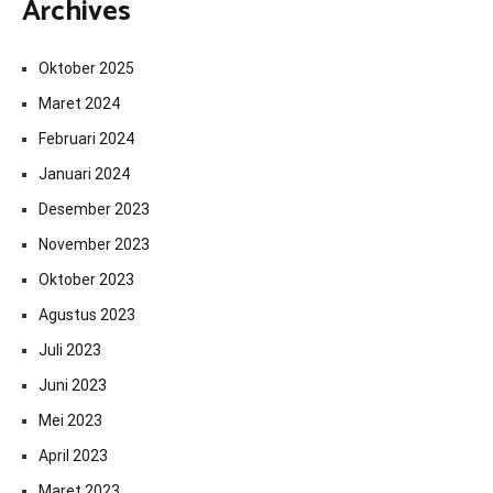
Archives
Oktober 2025
Maret 2024
Februari 2024
Januari 2024
Desember 2023
November 2023
Oktober 2023
Agustus 2023
Juli 2023
Juni 2023
Mei 2023
April 2023
Maret 2023