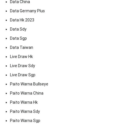
Data China
Data Germany Plus
Data Hk 2023
Data Sdy
Data Sgp
Data Taiwan
Live Draw Hk
Live Draw Sdy
Live Draw Sgp
Paito Warna Bullseye
Paito Warna China
Paito Warna Hk
Paito Warna Sdy
Paito Warna Sgp