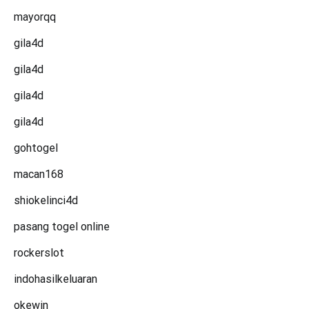
mayorqq
gila4d
gila4d
gila4d
gila4d
gohtogel
macan168
shiokelinci4d
pasang togel online
rockerslot
indohasilkeluaran
okewin