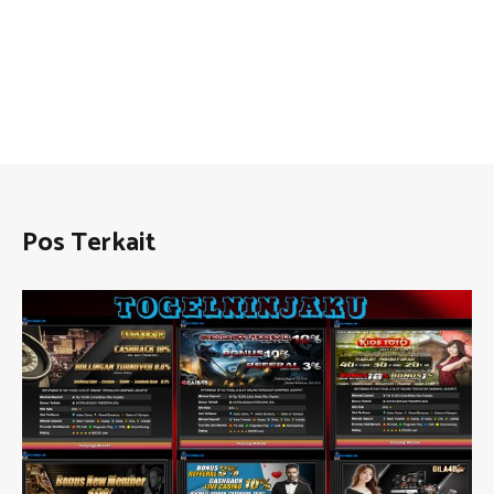
Pos Terkait