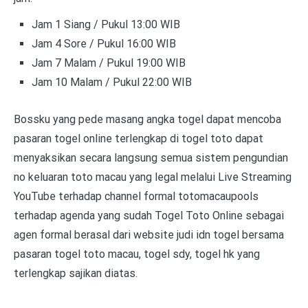
Jam 1 Siang / Pukul 13:00 WIB
Jam 4 Sore / Pukul 16:00 WIB
Jam 7 Malam / Pukul 19:00 WIB
Jam 10 Malam / Pukul 22:00 WIB
Bossku yang pede masang angka togel dapat mencoba
pasaran togel online terlengkap di togel toto dapat
menyaksikan secara langsung semua sistem pengundian
no keluaran toto macau yang legal melalui Live Streaming
YouTube terhadap channel formal totomacaupools
terhadap agenda yang sudah Togel Toto Online sebagai
agen formal berasal dari website judi idn togel bersama
pasaran togel toto macau, togel sdy, togel hk yang
terlengkap sajikan diatas.