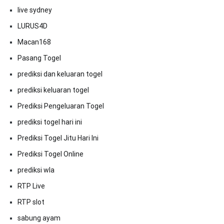
live sydney
LURUS4D
Macan168
Pasang Togel
prediksi dan keluaran togel
prediksi keluaran togel
Prediksi Pengeluaran Togel
prediksi togel hari ini
Prediksi Togel Jitu Hari Ini
Prediksi Togel Online
prediksi wla
RTP Live
RTP slot
sabung ayam