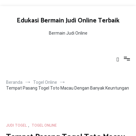
Loncat
ke
Edukasi Bermain Judi Online Terbaik
konten
Bermain Judi Online
Beranda
Togel Online
Tempat Pasang Togel Toto Macau Dengan Banyak Keuntungan
JUDI TOGEL
,
TOGEL ONLINE