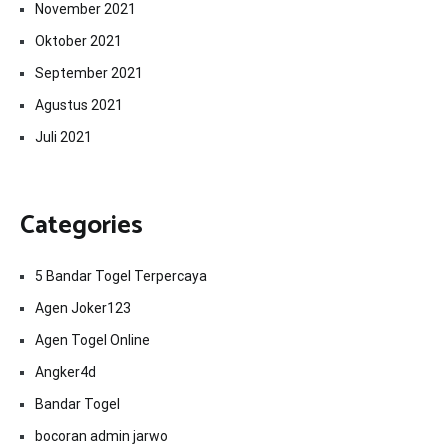
November 2021
Oktober 2021
September 2021
Agustus 2021
Juli 2021
Categories
5 Bandar Togel Terpercaya
Agen Joker123
Agen Togel Online
Angker4d
Bandar Togel
bocoran admin jarwo