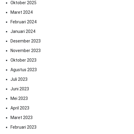
Oktober 2025
Maret 2024
Februari 2024
Januari 2024
Desember 2023
November 2023
Oktober 2023
Agustus 2023
Juli 2023
Juni 2023
Mei 2023
April 2023
Maret 2023
Februari 2023