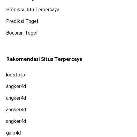
Prediksi Jitu Terpercaya
Prediksi Togel
Bocoran Togel
Rekomendasi Situs Terpercaya
kiostoto
angker4d
angker4d
angker4d
angker4d
gaib4d