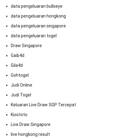
data pengeluaran bullseye
data pengeluaran hongkong
data pengeluaran singapore
data pengeluaran togel
Draw Singapore
Gaib4d
Gila4d
Gohtogel
Judi Online
Judi Togel
Keluaran Live Draw SGP Tercepat
Kiostoto
Live Draw Singapore
live hongkong result