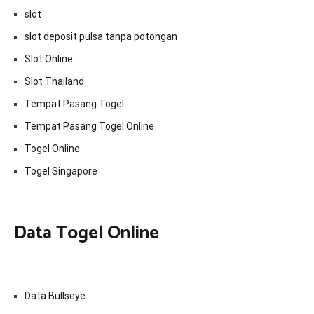
slot
slot deposit pulsa tanpa potongan
Slot Online
Slot Thailand
Tempat Pasang Togel
Tempat Pasang Togel Online
Togel Online
Togel Singapore
Data Togel Online
Data Bullseye