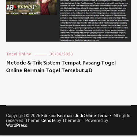
Togel Online
30/06/2023
Metode & Trik Sistem Tempat Pasang Togel
Online Bermain Togel Tersebut 4D
Copyright © 2026
Edukasi Bermain Judi Online Terbaik
. All rights
reserved. Theme:
Cenote
by ThemeGrill. Powered by
WordPress
.