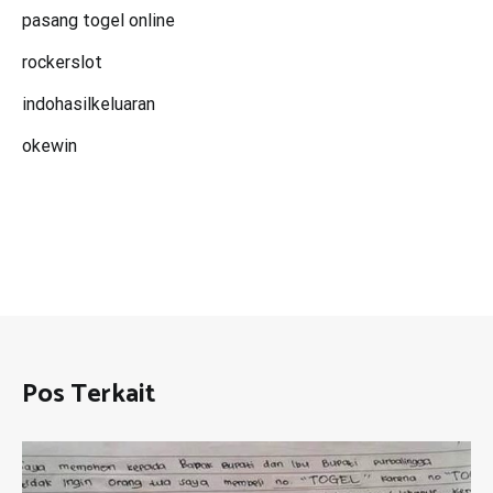
pasang togel online
rockerslot
indohasilkeluaran
okewin
Pos Terkait