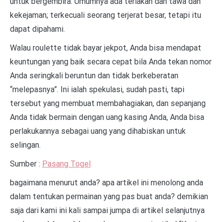
untuk bergembira. Umumnya ada teriakan dan tawa dan
kekejaman; terkecuali seorang terjerat besar, tetapi itu
dapat dipahami.
Walau roulette tidak bayar jekpot, Anda bisa mendapat
keuntungan yang baik secara cepat bila Anda tekan nomor
Anda seringkali beruntun dan tidak berkeberatan
“melepasnya”. Ini ialah spekulasi, sudah pasti, tapi
tersebut yang membuat membahagiakan, dan sepanjang
Anda tidak bermain dengan uang kasing Anda, Anda bisa
perlakukannya sebagai uang yang dihabiskan untuk
selingan.
Sumber :
Pasang Togel
bagaimana menurut anda? apa artikel ini menolong anda
dalam tentukan permainan yang pas buat anda? demikian
saja dari kami ini kali sampai jumpa di artikel selanjutnya