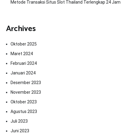
Metode Transaksi Situs Slot Thailand Terlengkap 24 Jam
Archives
Oktober 2025
Maret 2024
Februari 2024
Januari 2024
Desember 2023
November 2023
Oktober 2023
Agustus 2023
Juli 2023
Juni 2023