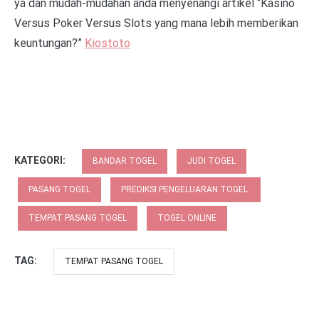
ya dan mudah-mudahan anda menyenangi artikel “Kasino
Versus Poker Versus Slots yang mana lebih memberikan
keuntungan?”
Kiostoto
KATEGORI:
BANDAR TOGEL
JUDI TOGEL
PASANG TOGEL
PREDIKSI PENGELUARAN TOGEL
TEMPAT PASANG TOGEL
TOGEL ONLINE
TAG:
TEMPAT PASANG TOGEL