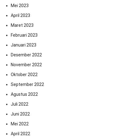
Mei 2023
April 2023
Maret 2023
Februari 2023
Januari 2023
Desember 2022
November 2022
Oktober 2022
September 2022
Agustus 2022
Juli 2022
Juni 2022
Mei 2022
April 2022