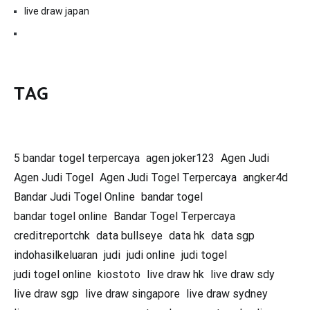
live draw japan
TAG
5 bandar togel terpercaya
agen joker123
Agen Judi
Agen Judi Togel
Agen Judi Togel Terpercaya
angker4d
Bandar Judi Togel Online
bandar togel
bandar togel online
Bandar Togel Terpercaya
creditreportchk
data bullseye
data hk
data sgp
indohasilkeluaran
judi
judi online
judi togel
judi togel online
kiostoto
live draw hk
live draw sdy
live draw sgp
live draw singapore
live draw sydney