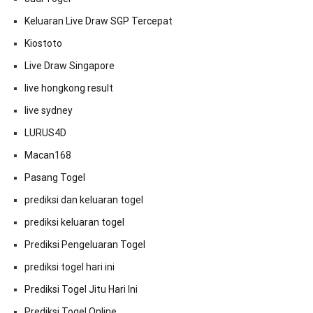
Keluaran Live Draw SGP Tercepat
Kiostoto
Live Draw Singapore
live hongkong result
live sydney
LURUS4D
Macan168
Pasang Togel
prediksi dan keluaran togel
prediksi keluaran togel
Prediksi Pengeluaran Togel
prediksi togel hari ini
Prediksi Togel Jitu Hari Ini
Prediksi Togel Online