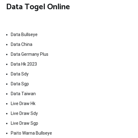
Data Togel Online
Data Bullseye
Data China
Data Germany Plus
Data Hk 2023
Data Sdy
Data Sgp
Data Taiwan
Live Draw Hk
Live Draw Sdy
Live Draw Sgp
Paito Warna Bullseye