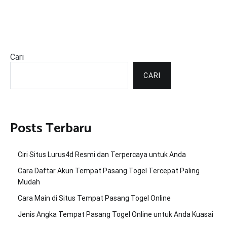
Cari
CARI
Posts Terbaru
Ciri Situs Lurus4d Resmi dan Terpercaya untuk Anda
Cara Daftar Akun Tempat Pasang Togel Tercepat Paling
Mudah
Cara Main di Situs Tempat Pasang Togel Online
Jenis Angka Tempat Pasang Togel Online untuk Anda Kuasai