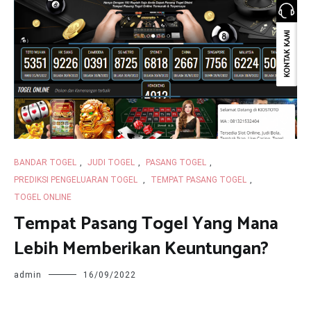
BANDAR TOGEL
,
JUDI TOGEL
,
PASANG TOGEL
,
PREDIKSI PENGELUARAN TOGEL
,
TEMPAT PASANG TOGEL
,
TOGEL ONLINE
Tempat Pasang Togel Yang Mana
Lebih Memberikan Keuntungan?
admin
16/09/2022