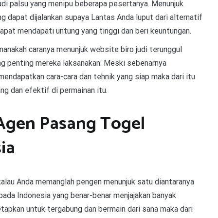
ro judi palsu yang menipu beberapa pesertanya. Menunjuk
g dapat dijalankan supaya Lantas Anda luput dari alternatif
dapat mendapati untung yang tinggi dan beri keuntungan.
manakah caranya menunjuk website biro judi terunggul
yang penting mereka laksanakan. Meski sebenarnya
mendapatkan cara-cara dan tehnik yang siap maka dari itu
 dan efektif di permainan itu.
Agen Pasang Togel
ia
 kalau Anda memanglah pengen menunjuk satu diantaranya
a pada Indonesia yang benar-benar menjajakan banyak
tapkan untuk tergabung dan bermain dari sana maka dari