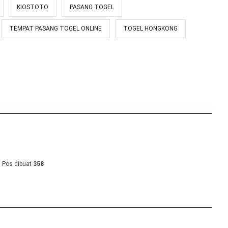
KIOSTOTO
PASANG TOGEL
TEMPAT PASANG TOGEL ONLINE
TOGEL HONGKONG
Pos dibuat
358