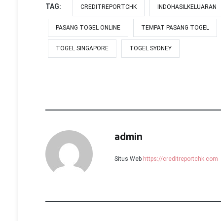
TAG:
CREDITREPORTCHK
INDOHASILKELUARAN
PASANG TOGEL ONLINE
TEMPAT PASANG TOGEL
TOGEL SINGAPORE
TOGEL SYDNEY
admin
Situs Web
https://creditreportchk.com