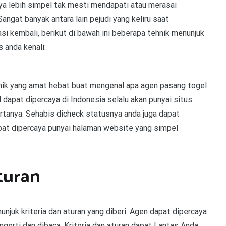
a lebih simpel tak mesti mendapati atau merasai
angat banyak antara lain pejudi yang keliru saat
si kembali, berikut di bawah ini beberapa tehnik menunjuk
 anda kenali:
knik yang amat hebat buat mengenal apa agen pasang togel
 dapat dipercaya di Indonesia selalu akan punyai situs
rtanya. Sehabis dicheck statusnya anda juga dapat
at dipercaya punyai halaman website yang simpel
turan
njuk kriteria dan aturan yang diberi. Agen dapat dipercaya
ngerti dan dibaca. Kriteria dan aturan dapat Lantas Anda