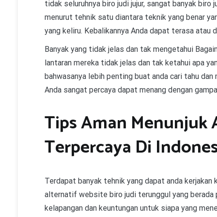
tidak seluruhnya biro judi jujur, sangat banyak bi
menurut tehnik satu diantara teknik yang benar yan
yang keliru. Kebalikannya Anda dapat terasa atau 
Banyak yang tidak jelas dan tak mengetahui Bagai
lantaran mereka tidak jelas dan tak ketahui apa 
bahwasanya lebih penting buat anda cari tahu dan 
Anda sangat percaya dapat menang dengan gampang
Tips Aman Menunjuk 
Terpercaya Di Indones
Terdapat banyak tehnik yang dapat anda kerjakan
alternatif website biro judi terunggul yang berad
kelapangan dan keuntungan untuk siapa yang mene