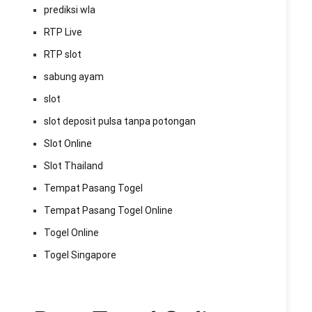
prediksi wla
RTP Live
RTP slot
sabung ayam
slot
slot deposit pulsa tanpa potongan
Slot Online
Slot Thailand
Tempat Pasang Togel
Tempat Pasang Togel Online
Togel Online
Togel Singapore