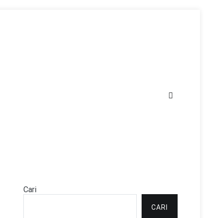
Cari
CARI