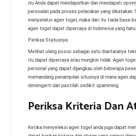
itu Anda dapat mendapatkan dan mendapati opsiny
persoalan pada proses pelacakan yang dikatakan. S
menyeleksi agen togel, maka dari itu tiada basa-ba
agen togel dapat dipercaya di Indonesia yang harus
Periksa Statusnya
Melihat ulang posisi sebagai satu diantaranya te
itu dapat dipercaya atau mungkin tidak. Agen togel
personal yang dapat dijangkau oleh beberapa pese
memandang penampilan situsnya di mana agen dap
dimengerti dan pastilah sedikit spamming.
Periksa Kriteria Dan A
Ketika menyeleksi agen togel anda juga dapat menu
dapat berikan kriteria dan aturan yang simpel dime