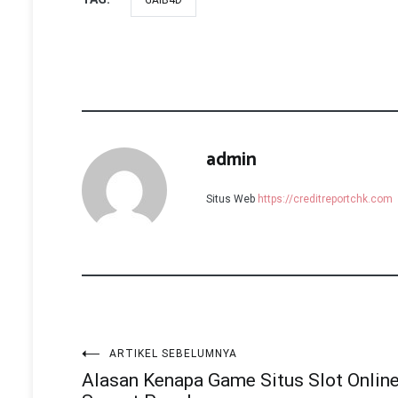
admin
Situs Web
https://creditreportchk.com
Navigasi
ARTIKEL SEBELUMNYA
Alasan Kenapa Game Situs Slot Onlin