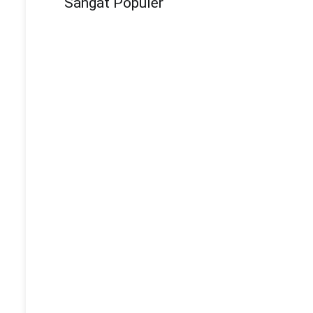
pos
Sangat Populer