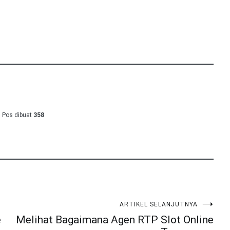
Pos dibuat
358
ARTIKEL SELANJUTNYA
e
Melihat Bagaimana Agen RTP Slot Online