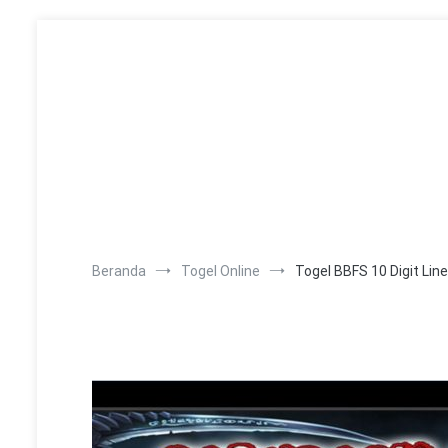
Loncat
ke
konten
Beranda
Togel Online
Togel BBFS 10 Digit Line