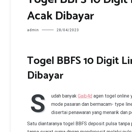
Acak Dibayar
admin
28/04/2023
Togel BBFS 10 Digit Li
Dibayar
S
udah banyak
Gaib4d
agen togel online 
mode pasaran dan bermacam- type line 
disertai penawaran yang menarik dan p
Satu diantaranya togel BBFS deposit pulsa tanp
tanpa syarat cuma dngan mendeposit melalui puls