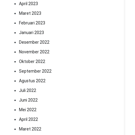
April 2023
Maret 2023
Februari 2023
Januari 2023
Desember 2022
November 2022
Oktober 2022
September 2022
Agustus 2022
Juli 2022
Juni 2022
Mei 2022
April 2022
Maret 2022