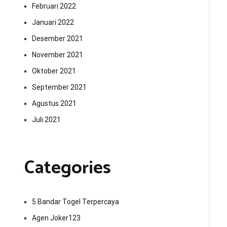
Februari 2022
Januari 2022
Desember 2021
November 2021
Oktober 2021
September 2021
Agustus 2021
Juli 2021
Categories
5 Bandar Togel Terpercaya
Agen Joker123