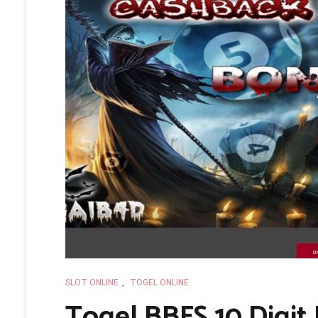
SLOT ONLINE
,
TOGEL ONLINE
Togel BBFS 10 Digit 