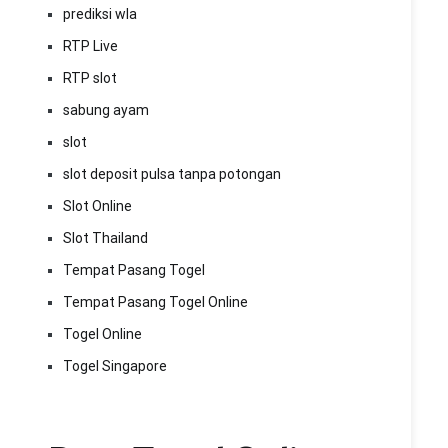
prediksi wla
RTP Live
RTP slot
sabung ayam
slot
slot deposit pulsa tanpa potongan
Slot Online
Slot Thailand
Tempat Pasang Togel
Tempat Pasang Togel Online
Togel Online
Togel Singapore