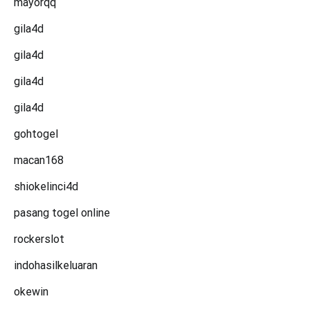
mayorqq
gila4d
gila4d
gila4d
gila4d
gohtogel
macan168
shiokelinci4d
pasang togel online
rockerslot
indohasilkeluaran
okewin