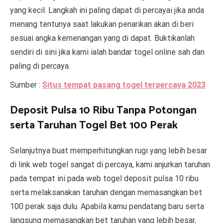
yang kecil. Langkah ini paling dapat di percayai jika anda
menang tentunya saat lakukan penarikan akan di beri
sesuai angka kemenangan yang di dapat. Buktikanlah
sendiri di sini jika kami ialah bandar togel online sah dan
paling di percaya.
Sumber :
Situs tempat pasang togel terpercaya 2023
Deposit Pulsa 10 Ribu Tanpa Potongan
serta Taruhan Togel Bet 100 Perak
Selanjutnya buat memperhitungkan rugi yang lebih besar
di link web togel sangat di percaya, kami anjurkan taruhan
pada tempat ini pada web togel deposit pulsa 10 ribu
serta melaksanakan taruhan dengan memasangkan bet
100 perak saja dulu. Apabila kamu pendatang baru serta
langsung memasangkan bet taruhan yang lebih besar,