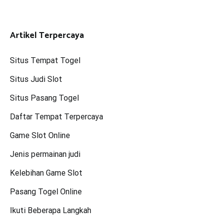
Artikel Terpercaya
Situs Tempat Togel
Situs Judi Slot
Situs Pasang Togel
Daftar Tempat Terpercaya
Game Slot Online
Jenis permainan judi
Kelebihan Game Slot
Pasang Togel Online
Ikuti Beberapa Langkah