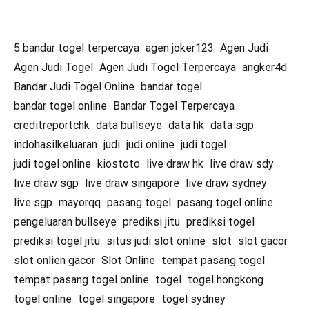
5 bandar togel terpercaya
agen joker123
Agen Judi
Agen Judi Togel
Agen Judi Togel Terpercaya
angker4d
Bandar Judi Togel Online
bandar togel
bandar togel online
Bandar Togel Terpercaya
creditreportchk
data bullseye
data hk
data sgp
indohasilkeluaran
judi
judi online
judi togel
judi togel online
kiostoto
live draw hk
live draw sdy
live draw sgp
live draw singapore
live draw sydney
live sgp
mayorqq
pasang togel
pasang togel online
pengeluaran bullseye
prediksi jitu
prediksi togel
prediksi togel jitu
situs judi slot online
slot
slot gacor
slot onlien gacor
Slot Online
tempat pasang togel
tempat pasang togel online
togel
togel hongkong
togel online
togel singapore
togel sydney