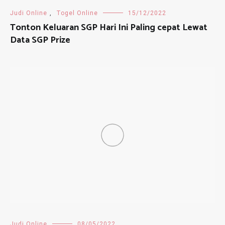
Judi Online
,
Togel Online
15/12/2022
Tonton Keluaran SGP Hari Ini Paling cepat Lewat
Data SGP Prize
Judi Online
08/05/2022