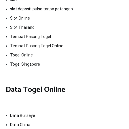
slot deposit pulsa tanpa potongan
Slot Online
Slot Thailand
Tempat Pasang Togel
Tempat Pasang Togel Online
Togel Online
Togel Singapore
Data Togel Online
Data Bullseye
Data China