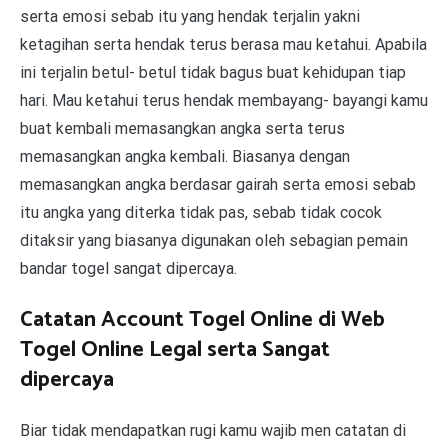
serta emosi sebab itu yang hendak terjalin yakni
ketagihan serta hendak terus berasa mau ketahui. Apabila
ini terjalin betul- betul tidak bagus buat kehidupan tiap
hari. Mau ketahui terus hendak membayang- bayangi kamu
buat kembali memasangkan angka serta terus
memasangkan angka kembali. Biasanya dengan
memasangkan angka berdasar gairah serta emosi sebab
itu angka yang diterka tidak pas, sebab tidak cocok
ditaksir yang biasanya digunakan oleh sebagian pemain
bandar togel sangat dipercaya.
Catatan Account Togel Online di Web
Togel Online Legal serta Sangat
dipercaya
Biar tidak mendapatkan rugi kamu wajib men catatan di