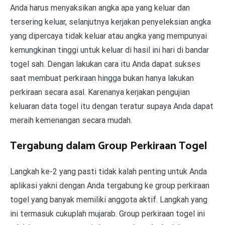
Anda harus menyaksikan angka apa yang keluar dan
tersering keluar, selanjutnya kerjakan penyeleksian angka
yang dipercaya tidak keluar atau angka yang mempunyai
kemungkinan tinggi untuk keluar di hasil ini hari di bandar
togel sah. Dengan lakukan cara itu Anda dapat sukses
saat membuat perkiraan hingga bukan hanya lakukan
perkiraan secara asal. Karenanya kerjakan pengujian
keluaran data togel itu dengan teratur supaya Anda dapat
meraih kemenangan secara mudah.
Tergabung dalam Group Perkiraan Togel
Langkah ke-2 yang pasti tidak kalah penting untuk Anda
aplikasi yakni dengan Anda tergabung ke group perkiraan
togel yang banyak memiliki anggota aktif. Langkah yang
ini termasuk cukuplah mujarab. Group perkiraan togel ini