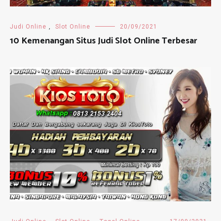
Judi Online
,
Slot Online
20/09/2021
10 Kemenangan Situs Judi Slot Online Terbesar