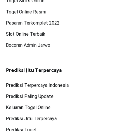
Togel Slots Online
Togel Online Resmi
Pasaran Terkomplet 2022
Slot Online Terbaik
Bocoran Admin Jarwo
Prediksi Jitu Terpercaya
Prediksi Terpercaya Indonesia
Prediksi Paling Update
Keluaran Togel Online
Prediksi Jitu Terpercaya
Prediksi Togel