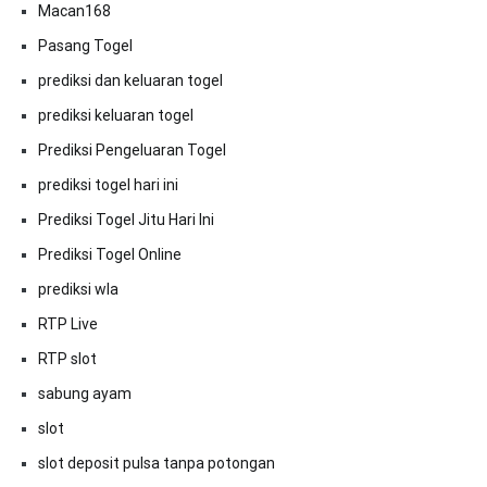
Macan168
Pasang Togel
prediksi dan keluaran togel
prediksi keluaran togel
Prediksi Pengeluaran Togel
prediksi togel hari ini
Prediksi Togel Jitu Hari Ini
Prediksi Togel Online
prediksi wla
RTP Live
RTP slot
sabung ayam
slot
slot deposit pulsa tanpa potongan