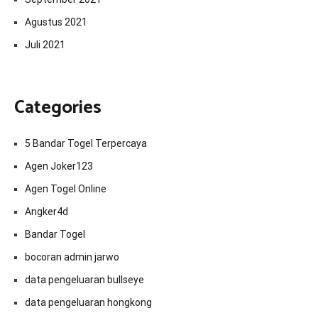
Agustus 2021
Juli 2021
Categories
5 Bandar Togel Terpercaya
Agen Joker123
Agen Togel Online
Angker4d
Bandar Togel
bocoran admin jarwo
data pengeluaran bullseye
data pengeluaran hongkong