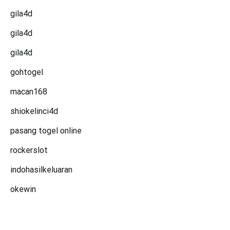
gila4d
gila4d
gila4d
gohtogel
macan168
shiokelinci4d
pasang togel online
rockerslot
indohasilkeluaran
okewin