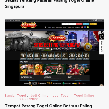
Sekilas Tentang Pasaran Pasang Togel Online
Singapura
Bandar Togel
,
Judi Online
,
Judi Togel
,
Togel Online
06/08/2022
Tempat Pasang Togel Online Bet 100 Paling