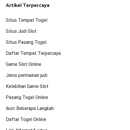
Artikel Terpercaya
Situs Tempat Togel
Situs Judi Slot
Situs Pasang Togel
Daftar Tempat Terpercaya
Game Slot Online
Jenis permainan judi
Kelebihan Game Slot
Pasang Togel Online
Ikuti Beberapa Langkah
Daftar Togel Online