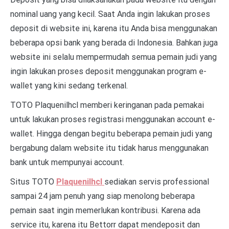
nominal uang yang kecil. Saat Anda ingin lakukan proses
deposit di website ini, karena itu Anda bisa menggunakan
beberapa opsi bank yang berada di Indonesia. Bahkan juga
website ini selalu mempermudah semua pemain judi yang
ingin lakukan proses deposit menggunakan program e-
wallet yang kini sedang terkenal.
TOTO Plaquenilhcl memberi keringanan pada pemakai
untuk lakukan proses registrasi menggunakan account e-
wallet. Hingga dengan begitu beberapa pemain judi yang
bergabung dalam website itu tidak harus menggunakan
bank untuk mempunyai account.
Situs TOTO
Plaquenilhcl
sediakan servis professional
sampai 24 jam penuh yang siap menolong beberapa
pemain saat ingin memerlukan kontribusi. Karena ada
service itu, karena itu Bettorr dapat mendeposit dan