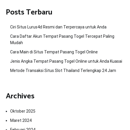
Posts Terbaru
Ciri Situs Lurus4d Resmi dan Terpercaya untuk Anda
Cara Daftar Akun Tempat Pasang Togel Tercepat Paling
Mudah
Cara Main di Situs Tempat Pasang Togel Online
Jenis Angka Tempat Pasang Togel Online untuk Anda Kuasai
Metode Transaksi Situs Slot Thailand Terlengkap 24 Jam
Archives
Oktober 2025
Maret 2024
Februari 2024