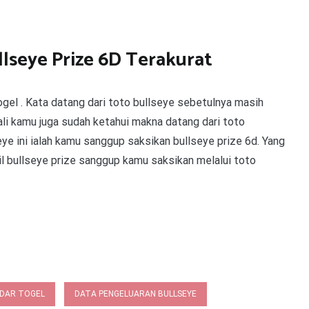
lseye Prize 6D Terakurat
ogel . Kata datang dari toto bullseye sebetulnya masih
ali kamu juga sudah ketahui makna datang dari toto
eye ini ialah kamu sanggup saksikan bullseye prize 6d. Yang
il bullseye prize sanggup kamu saksikan melalui toto
DAR TOGEL
DATA PENGELUARAN BULLSEYE