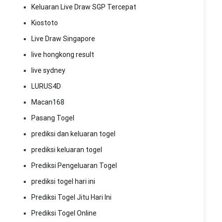
Keluaran Live Draw SGP Tercepat
Kiostoto
Live Draw Singapore
live hongkong result
live sydney
LURUS4D
Macan168
Pasang Togel
prediksi dan keluaran togel
prediksi keluaran togel
Prediksi Pengeluaran Togel
prediksi togel hari ini
Prediksi Togel Jitu Hari Ini
Prediksi Togel Online