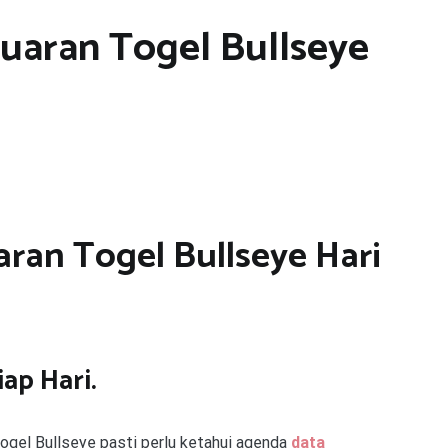
uaran Togel Bullseye
ran Togel Bullseye Hari
ap Hari.
togel Bullseye pasti perlu ketahui agenda
data