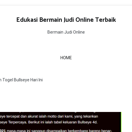
Edukasi Bermain Judi Online Terbaik
Bermain Judi Online
HOME
Togel Bullseye Hari Ini