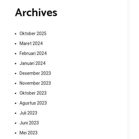
Archives
Oktober 2025
Maret 2024
Februari 2024
Januari 2024
Desember 2023
November 2023
Oktober 2023
Agustus 2023
Juli 2023
Juni 2023
Mei 2023