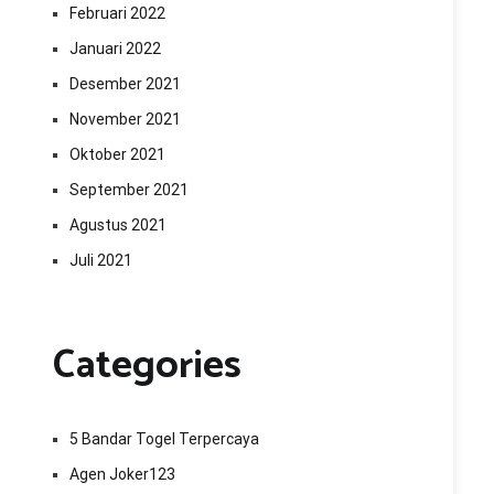
Februari 2022
Januari 2022
Desember 2021
November 2021
Oktober 2021
September 2021
Agustus 2021
Juli 2021
Categories
5 Bandar Togel Terpercaya
Agen Joker123