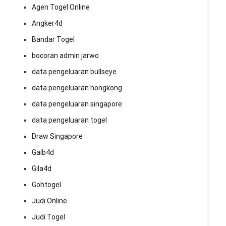
Agen Togel Online
Angker4d
Bandar Togel
bocoran admin jarwo
data pengeluaran bullseye
data pengeluaran hongkong
data pengeluaran singapore
data pengeluaran togel
Draw Singapore
Gaib4d
Gila4d
Gohtogel
Judi Online
Judi Togel