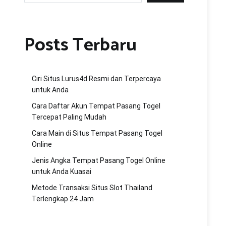
Posts Terbaru
Ciri Situs Lurus4d Resmi dan Terpercaya
untuk Anda
Cara Daftar Akun Tempat Pasang Togel
Tercepat Paling Mudah
Cara Main di Situs Tempat Pasang Togel
Online
Jenis Angka Tempat Pasang Togel Online
untuk Anda Kuasai
Metode Transaksi Situs Slot Thailand
Terlengkap 24 Jam