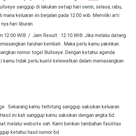
Bullseye sanggup di lakukan setiap hari senin, selasa, rabu,
 mana keluaran ini berjalan pada 12:00 wib. Memiliki arti
nya hari liburan.
 12:00 WIB / Jam Result : 12:10 WIB. Jika melalui datang
masangkan taruhan kembali . Maka perlu kamu yakinkan
angkan nomor togel Bullseye. Dengan ketahui agenda
asti kamu tidak perlu kuatir kelewatkan dalam memasangkan
dge . Sekarang kamu terhitung sanggup saksikan keluaran
 Hasil ini kali sanggup kamu saksikan dengan angka 6d
ihat melalui website sah. Kami berikan tambahan fasilitas
ggup ketahui hasil nomor 6d.