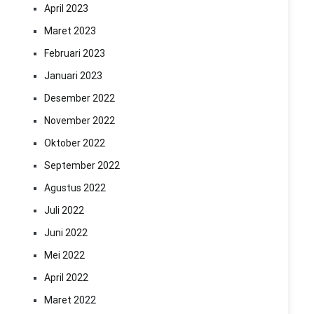
April 2023
Maret 2023
Februari 2023
Januari 2023
Desember 2022
November 2022
Oktober 2022
September 2022
Agustus 2022
Juli 2022
Juni 2022
Mei 2022
April 2022
Maret 2022