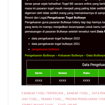
5 BANDAR TOGEL TERPERCAYA
,
BANDAR TOGEL
,
DATA PE
JUDI TOGEL
,
PASANG TOGEL
,
PREDIKSI PENGELUARAN TOG