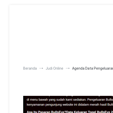
Loncat
ke
konten
Beranda
Judi Online
Agenda Data Pengeluaran 