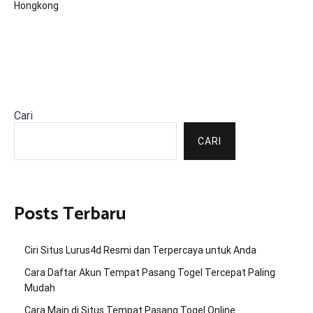
Hongkong
Cari
CARI
Posts Terbaru
Ciri Situs Lurus4d Resmi dan Terpercaya untuk Anda
Cara Daftar Akun Tempat Pasang Togel Tercepat Paling
Mudah
Cara Main di Situs Tempat Pasang Togel Online