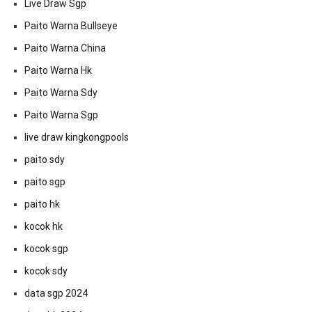
Live Draw Sgp
Paito Warna Bullseye
Paito Warna China
Paito Warna Hk
Paito Warna Sdy
Paito Warna Sgp
live draw kingkongpools
paito sdy
paito sgp
paito hk
kocok hk
kocok sgp
kocok sdy
data sgp 2024