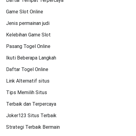
Daftar Tempat Terpercaya
Game Slot Online
Jenis permainan judi
Kelebihan Game Slot
Pasang Togel Online
Ikuti Beberapa Langkah
Daftar Togel Online
Link Alternatif situs
Tips Memilih Situs
Terbaik dan Terpercaya
Joker123 Situs Terbaik
Strategi Terbaik Bermain