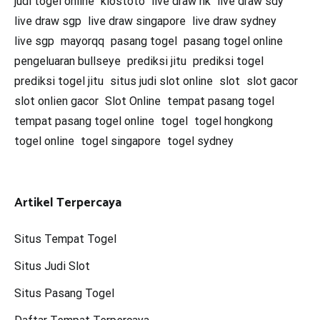
judi togel online
kiostoto
live draw hk
live draw sdy
live draw sgp
live draw singapore
live draw sydney
live sgp
mayorqq
pasang togel
pasang togel online
pengeluaran bullseye
prediksi jitu
prediksi togel
prediksi togel jitu
situs judi slot online
slot
slot gacor
slot onlien gacor
Slot Online
tempat pasang togel
tempat pasang togel online
togel
togel hongkong
togel online
togel singapore
togel sydney
Artikel Terpercaya
Situs Tempat Togel
Situs Judi Slot
Situs Pasang Togel