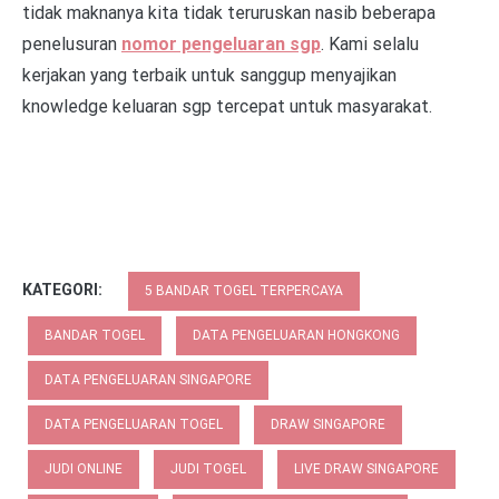
tidak maknanya kita tidak teruruskan nasib beberapa
penelusuran
nomor pengeluaran sgp
. Kami selalu
kerjakan yang terbaik untuk sanggup menyajikan
knowledge keluaran sgp tercepat untuk masyarakat.
KATEGORI:
5 BANDAR TOGEL TERPERCAYA
BANDAR TOGEL
DATA PENGELUARAN HONGKONG
DATA PENGELUARAN SINGAPORE
DATA PENGELUARAN TOGEL
DRAW SINGAPORE
JUDI ONLINE
JUDI TOGEL
LIVE DRAW SINGAPORE