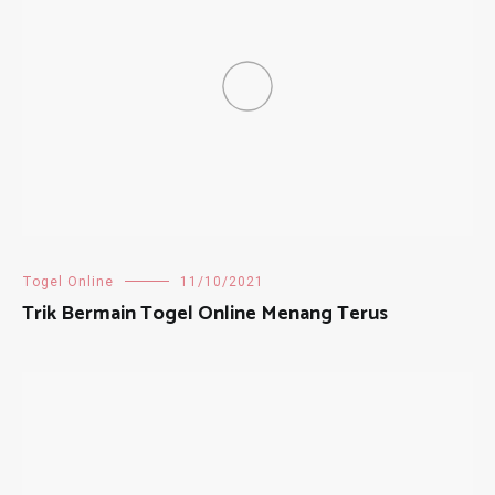
Togel Online
11/10/2021
Trik Bermain Togel Online Menang Terus