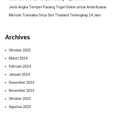
Jenis Angka Tempat Pasang Togel Online untuk Anda Kuasai
Metode Transaksi Situs Slot Thailand Terlengkap 24 Jam
Archives
Oktober 2025
Maret 2024
Februari 2024
Januari 2024
Desember 2023
November 2023
Oktober 2023
Agustus 2023