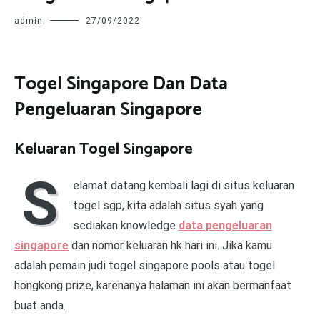
admin
27/09/2022
Togel Singapore Dan Data
Pengeluaran Singapore
Keluaran Togel Singapore
S
elamat datang kembali lagi di situs keluaran
togel sgp, kita adalah situs syah yang
sediakan knowledge
data pengeluaran
singapore
dan nomor keluaran hk hari ini. Jika kamu
adalah pemain judi togel singapore pools atau togel
hongkong prize, karenanya halaman ini akan bermanfaat
buat anda.