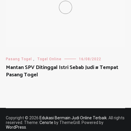
Pasang Togel
,
Togel Online
16/08/2022
Mantan SPV Ditinggal Istri Sebab Judi # Tempat
Pasang Togel
Copyright © 2026
Edukasi Bermain Judi Online Terbaik
. All rights
reserved. Theme:
Cenote
by ThemeGrill. Powered by
WordPress
.