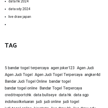
data hk 2024
data sdy 2024
live draw japan
TAG
5 bandar togel terpercaya
agen joker123
Agen Judi
Agen Judi Togel
Agen Judi Togel Terpercaya
angker4d
Bandar Judi Togel Online
bandar togel
bandar togel online
Bandar Togel Terpercaya
creditreportchk
data bullseye
data hk
data sgp
indohasilkeluaran
judi
judi online
judi togel