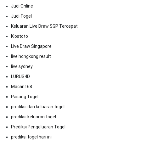
Judi Online
Judi Togel
Keluaran Live Draw SGP Tercepat
Kiostoto
Live Draw Singapore
live hongkong result
live sydney
LURUS4D
Macan168
Pasang Togel
prediksi dan keluaran togel
prediksi keluaran togel
Prediksi Pengeluaran Togel
prediksi togel hari ini