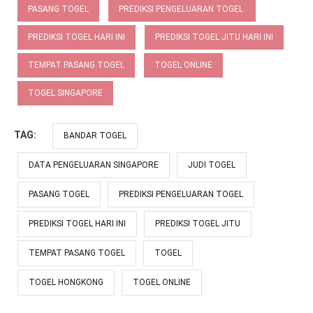
PASANG TOGEL
PREDIKSI PENGELUARAN TOGEL
PREDIKSI TOGEL HARI INI
PREDIKSI TOGEL JITU HARI INI
TEMPAT PASANG TOGEL
TOGEL ONLINE
TOGEL SINGAPORE
TAG:
BANDAR TOGEL
DATA PENGELUARAN SINGAPORE
JUDI TOGEL
PASANG TOGEL
PREDIKSI PENGELUARAN TOGEL
PREDIKSI TOGEL HARI INI
PREDIKSI TOGEL JITU
TEMPAT PASANG TOGEL
TOGEL
TOGEL HONGKONG
TOGEL ONLINE