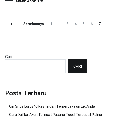
SELENGKAPNYA
Navigasi
Laman
Laman
Laman
Laman
Laman
Laman
Sebelumnya
1
…
3
4
5
6
7
Pos
Cari
CARI
Posts Terbaru
Ciri Situs Lurus4d Resmi dan Terpercaya untuk Anda
Cara Daftar Akun Tempat Pasang Togel Tercepat Paling