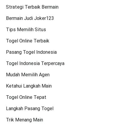
Strategi Terbaik Bermain
Bermain Judi Joker123
Tips Memilih Situs
Togel Online Terbaik
Pasang Togel Indonesia
Togel Indonesia Terpercaya
Mudah Memilih Agen
Ketahui Langkah Main
Togel Online Tepat
Langkah Pasang Togel
Trik Menang Main