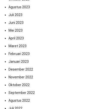
Agustus 2023
Juli 2023
Juni 2023
Mei 2023
April 2023
Maret 2023
Februari 2023
Januari 2023
Desember 2022
November 2022
Oktober 2022
September 2022
Agustus 2022
Juli 2022