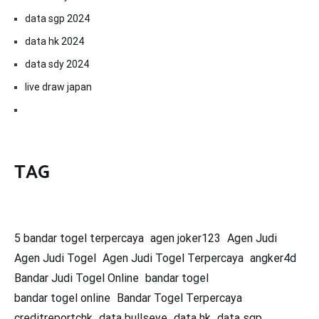
data sgp 2024
data hk 2024
data sdy 2024
live draw japan
TAG
5 bandar togel terpercaya
agen joker123
Agen Judi
Agen Judi Togel
Agen Judi Togel Terpercaya
angker4d
Bandar Judi Togel Online
bandar togel
bandar togel online
Bandar Togel Terpercaya
creditreportchk
data bullseye
data hk
data sgp