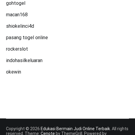
gohtogel
macan168
shiokelinci4d
pasang togel online
rockerslot
indohasilkeluaran
okewin
Copyright © 2026
Edukasi Bermain Judi Online Terbaik
. All rights
reserved. Theme:
Cenote
by ThemeGrill. Powered by