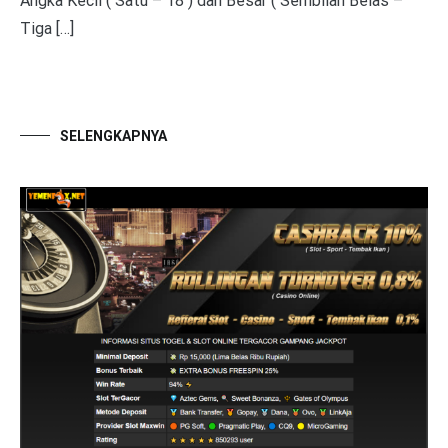
Angka Kecil ( Satu – 18 ) dan Besar ( Sembilan Belas –
Tiga […]
SELENGKAPNYA