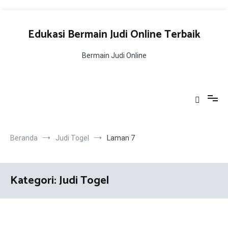
Loncat
ke
Edukasi Bermain Judi Online Terbaik
konten
Bermain Judi Online
Beranda
Judi Togel
Laman 7
Kategori:
Judi Togel