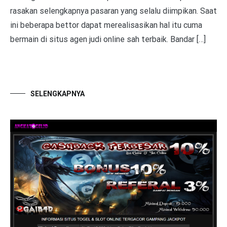
rasakan selengkapnya pasaran yang selalu diimpikan. Saat
ini beberapa bettor dapat merealisasikan hal itu cuma
bermain di situs agen judi online sah terbaik. Bandar […]
SELENGKAPNYA