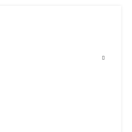
Cari
CARI