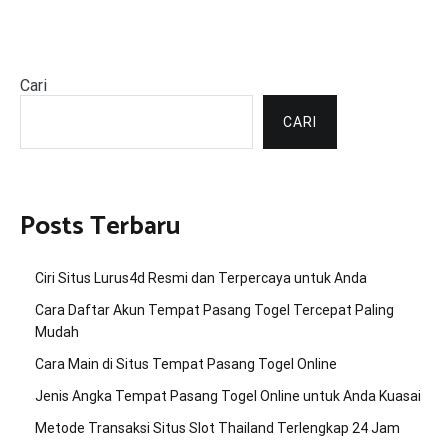
Cari
CARI
Posts Terbaru
Ciri Situs Lurus4d Resmi dan Terpercaya untuk Anda
Cara Daftar Akun Tempat Pasang Togel Tercepat Paling
Mudah
Cara Main di Situs Tempat Pasang Togel Online
Jenis Angka Tempat Pasang Togel Online untuk Anda Kuasai
Metode Transaksi Situs Slot Thailand Terlengkap 24 Jam