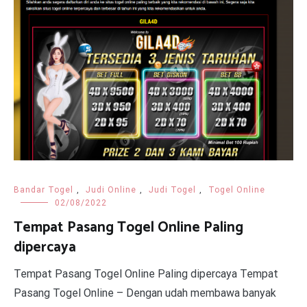
Bandar Togel
,
Judi Online
,
Judi Togel
,
Togel Online
02/08/2022
Tempat Pasang Togel Online Paling
dipercaya
Tempat Pasang Togel Online Paling dipercaya Tempat
Pasang Togel Online – Dengan udah membawa banyak