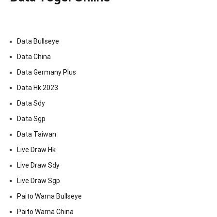
Data Bullseye
Data China
Data Germany Plus
Data Hk 2023
Data Sdy
Data Sgp
Data Taiwan
Live Draw Hk
Live Draw Sdy
Live Draw Sgp
Paito Warna Bullseye
Paito Warna China