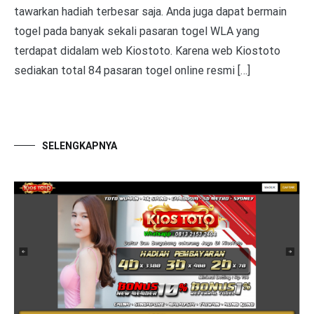
tawarkan hadiah terbesar saja. Anda juga dapat bermain
togel pada banyak sekali pasaran togel WLA yang
terdapat didalam web Kiostoto. Karena web Kiostoto
sediakan total 84 pasaran togel online resmi […]
SELENGKAPNYA