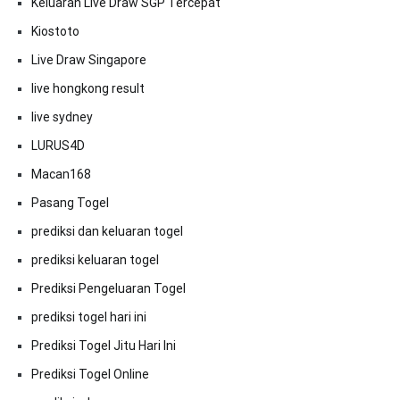
Keluaran Live Draw SGP Tercepat
Kiostoto
Live Draw Singapore
live hongkong result
live sydney
LURUS4D
Macan168
Pasang Togel
prediksi dan keluaran togel
prediksi keluaran togel
Prediksi Pengeluaran Togel
prediksi togel hari ini
Prediksi Togel Jitu Hari Ini
Prediksi Togel Online