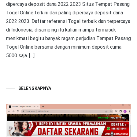
dipercaya deposit dana 2022 2023 Situs Tempat Pasang
Togel Online terkini dan paling dipercaya deposit dana
2022 2023. Daftar referensi Togel terbaik dan terpercaya
di Indonesia, disamping itu kalian mampu termasuk
menikmati begitu banyak ragam perjudian Tempat Pasang
Togel Online bersama dengan minimum deposit cuma
5000 saja. […]
SELENGKAPNYA