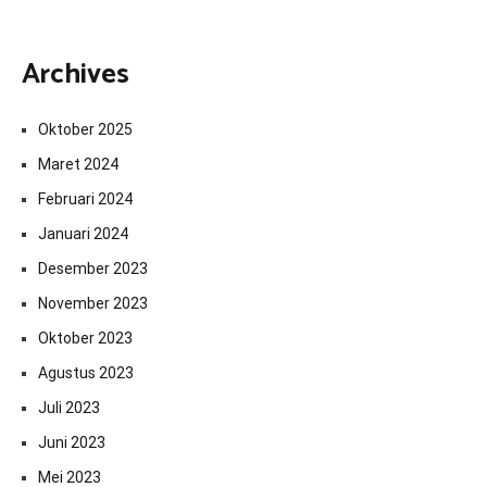
Archives
Oktober 2025
Maret 2024
Februari 2024
Januari 2024
Desember 2023
November 2023
Oktober 2023
Agustus 2023
Juli 2023
Juni 2023
Mei 2023