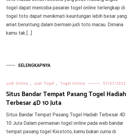
togel dapat mencoba pasaran togel online terlengkap di
togel toto dapat menikmati keuntungan lebih besar yang
amat beruntung dalam bermain judi toto macau. Dimana
kamu tak […]
SELENGKAPNYA
Judi Online
,
Judi Togel
,
Togel Online
07/07/2022
Situs Bandar Tempat Pasang Togel Hadiah
Terbesar 4D 10 Juta
Situs Bandar Tempat Pasang Togel Hadiah Terbesar 4D
10 Juta Dalam permainan togel online pada web bandar
tempat pasang togel Kiostoto, kamu bukan cuma di