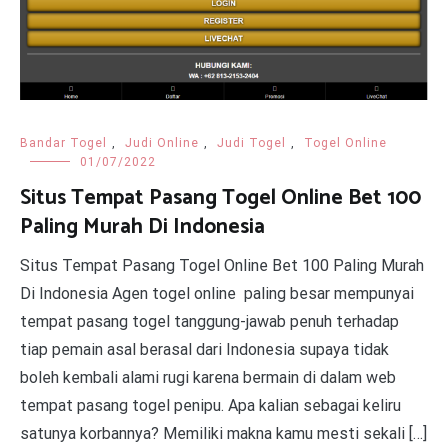
Bandar Togel
,
Judi Online
,
Judi Togel
,
Togel Online
01/07/2022
Situs Tempat Pasang Togel Online Bet 100
Paling Murah Di Indonesia
Situs Tempat Pasang Togel Online Bet 100 Paling Murah
Di Indonesia Agen togel online paling besar mempunyai
tempat pasang togel tanggung-jawab penuh terhadap
tiap pemain asal berasal dari Indonesia supaya tidak
boleh kembali alami rugi karena bermain di dalam web
tempat pasang togel penipu. Apa kalian sebagai keliru
satunya korbannya? Memiliki makna kamu mesti sekali […]