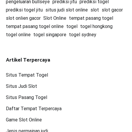
pengeluaran bullseye
prediksi jitu
prediksi togel
prediksi togel jitu
situs judi slot online
slot
slot gacor
slot onlien gacor
Slot Online
tempat pasang togel
tempat pasang togel online
togel
togel hongkong
togel online
togel singapore
togel sydney
Artikel Terpercaya
Situs Tempat Togel
Situs Judi Slot
Situs Pasang Togel
Daftar Tempat Terpercaya
Game Slot Online
Jenis permainan judi