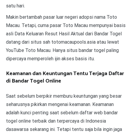
satu hari.
Makin bertambah pasar luar negeri adopsi nama Toto
Macau. Tetapi, cuma pasar Toto Macau mempunyai basis
asli Data Keluaran Resut Hasil Aktual dari Bandar Togel
datang dari situs sah totomacaupools.asia atau lewat
YouTube Toto Macau. Hanya situs bandar togel paling
dipercaya memperoleh ijin akses basis itu.
Keamanan dan Keuntungan Tentu Terjaga Daftar
di Bandar Togel Online
Saat sebelum berpikir memburu keuntungan yang besar
seharusnya pikirkan mengenai keamanan. Keamanan
adalah kunci penting saat sebelum daftar web bandar
togel online terbaik dan terpercaya di Indonesia
dasawarsa sekarang ini. Tetapi tentu saja bila ingin jaga