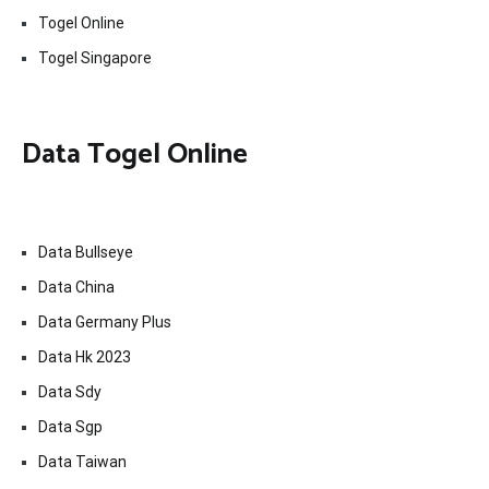
Togel Online
Togel Singapore
Data Togel Online
Data Bullseye
Data China
Data Germany Plus
Data Hk 2023
Data Sdy
Data Sgp
Data Taiwan