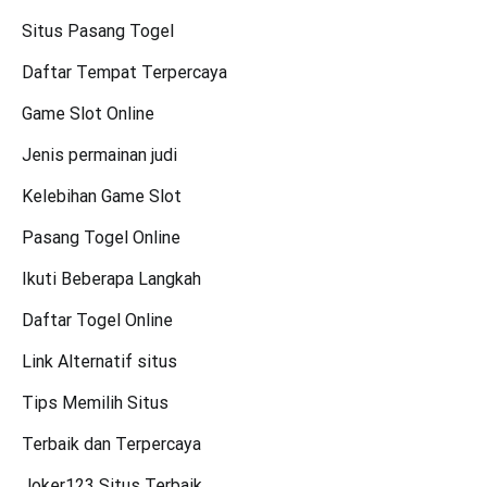
Situs Pasang Togel
Daftar Tempat Terpercaya
Game Slot Online
Jenis permainan judi
Kelebihan Game Slot
Pasang Togel Online
Ikuti Beberapa Langkah
Daftar Togel Online
Link Alternatif situs
Tips Memilih Situs
Terbaik dan Terpercaya
Joker123 Situs Terbaik