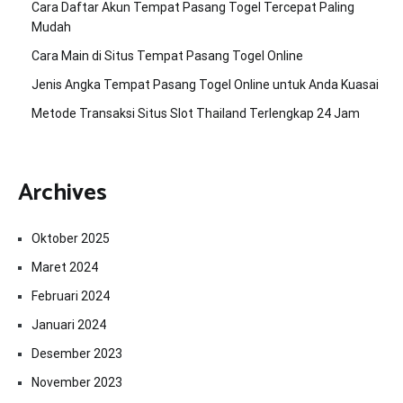
Cara Daftar Akun Tempat Pasang Togel Tercepat Paling
Mudah
Cara Main di Situs Tempat Pasang Togel Online
Jenis Angka Tempat Pasang Togel Online untuk Anda Kuasai
Metode Transaksi Situs Slot Thailand Terlengkap 24 Jam
Archives
Oktober 2025
Maret 2024
Februari 2024
Januari 2024
Desember 2023
November 2023