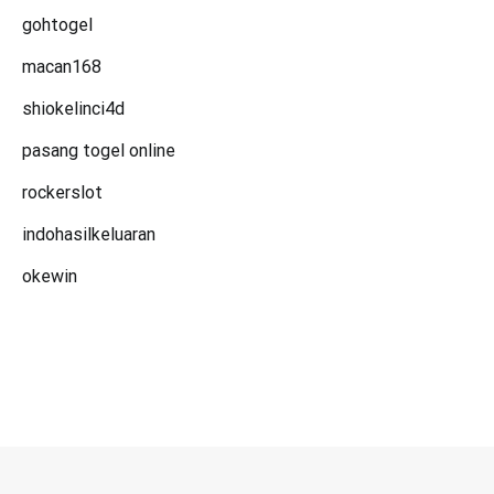
gohtogel
macan168
shiokelinci4d
pasang togel online
rockerslot
indohasilkeluaran
okewin