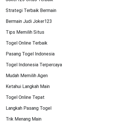
Strategi Terbaik Bermain
Bermain Judi Joker123
Tips Memilih Situs
Togel Online Terbaik
Pasang Togel Indonesia
Togel Indonesia Terpercaya
Mudah Memilih Agen
Ketahui Langkah Main
Togel Online Tepat
Langkah Pasang Togel
Trik Menang Main