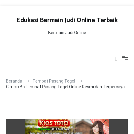
Loncat
ke
Edukasi Bermain Judi Online Terbaik
konten
Bermain Judi Online
Beranda
Tempat Pasang Togel
Ciri-ciri Bo Tempat Pasang Togel Online Resmi dan Terpercaya