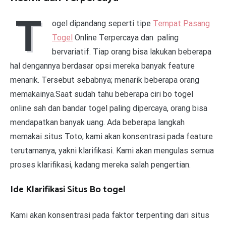
T
ogel dipandang seperti tipe
Tempat Pasang
Togel
Online Terpercaya dan paling
bervariatif. Tiap orang bisa lakukan beberapa
hal dengannya berdasar opsi mereka banyak feature
menarik. Tersebut sebabnya; menarik beberapa orang
memakainya.Saat sudah tahu beberapa ciri bo togel
online sah dan bandar togel paling dipercaya, orang bisa
mendapatkan banyak uang. Ada beberapa langkah
memakai situs Toto; kami akan konsentrasi pada feature
terutamanya, yakni klarifikasi. Kami akan mengulas semua
proses klarifikasi, kadang mereka salah pengertian.
Ide Klarifikasi Situs Bo togel
Kami akan konsentrasi pada faktor terpenting dari situs