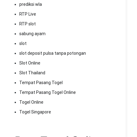
prediksi wla
RTP Live
RTP slot
sabung ayam
slot
slot deposit pulsa tanpa potongan
Slot Online
Slot Thailand
Tempat Pasang Togel
Tempat Pasang Togel Online
Togel Online
Togel Singapore