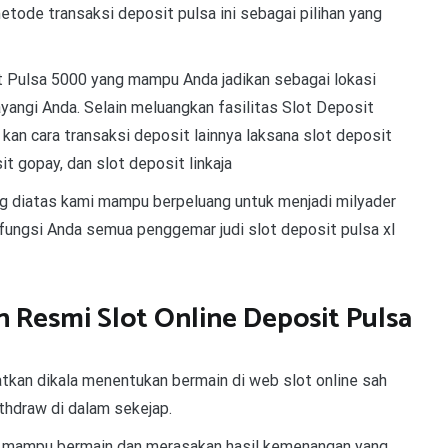
etode transaksi deposit pulsa ini sebagai pilihan yang
it Pulsa 5000 yang mampu Anda jadikan sebagai lokasi
ayangi Anda. Selain meluangkan fasilitas Slot Deposit
 kan cara transaksi deposit lainnya laksana slot deposit
t gopay, dan slot deposit linkaja
ng diatas kami mampu berpeluang untuk menjadi milyader
n fungsi Anda semua penggemar judi slot deposit pulsa xl
 Resmi Slot Online Deposit Pulsa
tkan dikala menentukan bermain di web slot online sah
thdraw di dalam sekejap.
k mampu bermain dan merasakan hasil kemenangan yang