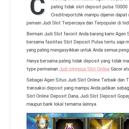
C
paling tidak slot deposit pulsa 1000
Creditreportchk mampu dijamin dapa
pemain Judi Slot Terpercaya dan Terpopuler di Ind
Bermain Judi Slot favorit Anda bareng kami Agen S
bersama fasilitas Slot Deposit Pulsa tentu saj
yang paling mengasyikkan untuk Anda semua peng
Hanya bersama paling tidak deposit yang tidak m
type permainan
Judi olympus Slot Online
Gacor at
Sebagai Agen Situs Judi Slot Online Terbaik dan T
transaksi deposit yang mampu Anda jadikan sebagai
Slot Online Deposit Dana, Judi Slot Deposit Gopa
maupun bank lokal ternama lainnya.