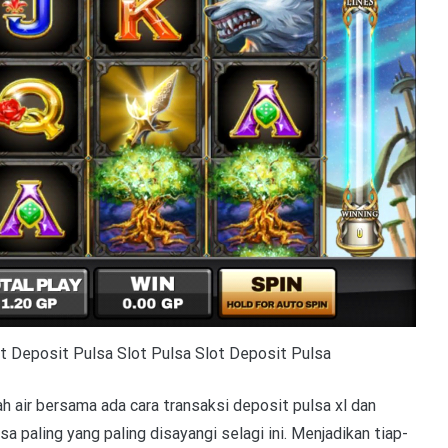
ot Deposit Pulsa Slot Pulsa Slot Deposit Pulsa
ah air bersama ada cara transaksi deposit pulsa xl dan
a paling yang paling disayangi selagi ini. Menjadikan tiap-