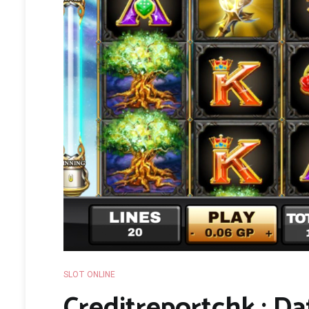
SLOT ONLINE
Creditreportchk : Da