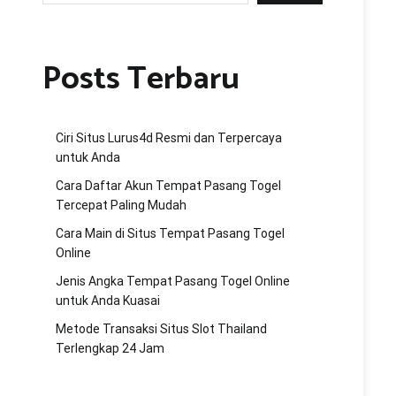
Posts Terbaru
Ciri Situs Lurus4d Resmi dan Terpercaya
untuk Anda
Cara Daftar Akun Tempat Pasang Togel
Tercepat Paling Mudah
Cara Main di Situs Tempat Pasang Togel
Online
Jenis Angka Tempat Pasang Togel Online
untuk Anda Kuasai
Metode Transaksi Situs Slot Thailand
Terlengkap 24 Jam