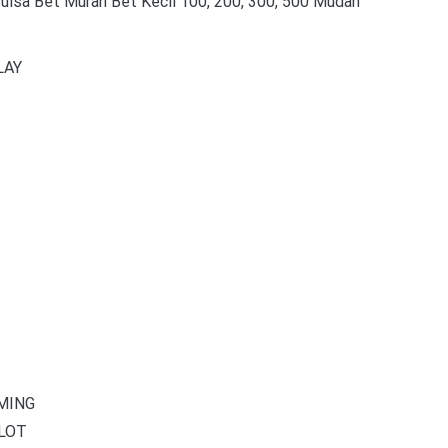
 Pulsa Bet Murah Bet Kecil 100, 200, 300, 500 Mudah
LAY
MING
LOT