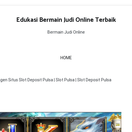
Edukasi Bermain Judi Online Terbaik
Bermain Judi Online
HOME
gen Situs Slot Deposit Pulsa | Slot Pulsa | Slot Deposit Pulsa