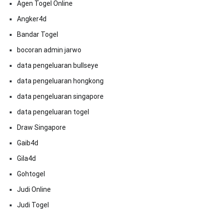
Agen Togel Online
Angker4d
Bandar Togel
bocoran admin jarwo
data pengeluaran bullseye
data pengeluaran hongkong
data pengeluaran singapore
data pengeluaran togel
Draw Singapore
Gaib4d
Gila4d
Gohtogel
Judi Online
Judi Togel