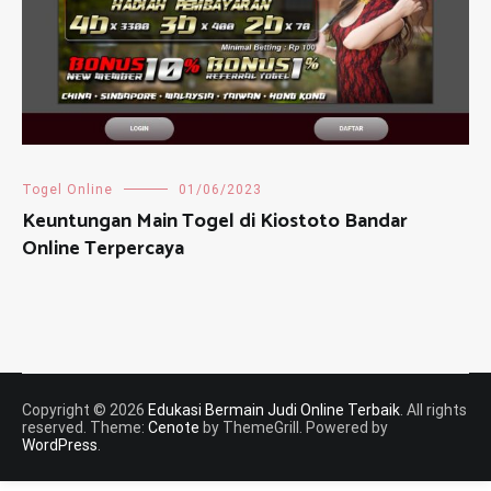
Togel Online
01/06/2023
Keuntungan Main Togel di Kiostoto Bandar
Online Terpercaya
Copyright © 2026
Edukasi Bermain Judi Online Terbaik
. All rights
reserved. Theme:
Cenote
by ThemeGrill. Powered by
WordPress
.