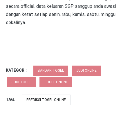
secara official. data keluaran SGP sanggup anda awasi
dengan ketat setiap senin, rabu, kamis, sabtu, minggu
sekalinya.
KATEGORI:
BANDAR TOGEL
JUDI ONLINE
JUDI TOGEL
TOGEL ONLINE
TAG:
PREDIKSI TOGEL ONLINE