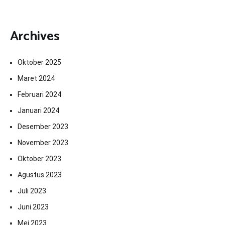
Archives
Oktober 2025
Maret 2024
Februari 2024
Januari 2024
Desember 2023
November 2023
Oktober 2023
Agustus 2023
Juli 2023
Juni 2023
Mei 2023