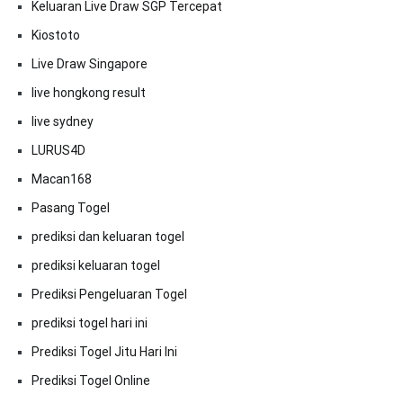
Keluaran Live Draw SGP Tercepat
Kiostoto
Live Draw Singapore
live hongkong result
live sydney
LURUS4D
Macan168
Pasang Togel
prediksi dan keluaran togel
prediksi keluaran togel
Prediksi Pengeluaran Togel
prediksi togel hari ini
Prediksi Togel Jitu Hari Ini
Prediksi Togel Online