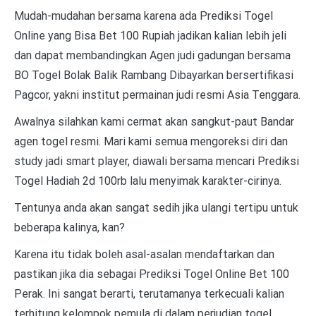
Mudah-mudahan bersama karena ada Prediksi Togel
Online yang Bisa Bet 100 Rupiah jadikan kalian lebih jeli
dan dapat membandingkan Agen judi gadungan bersama
BO Togel Bolak Balik Rambang Dibayarkan bersertifikasi
Pagcor, yakni institut permainan judi resmi Asia Tenggara.
Awalnya silahkan kami cermat akan sangkut-paut Bandar
agen togel resmi. Mari kami semua mengoreksi diri dan
study jadi smart player, diawali bersama mencari Prediksi
Togel Hadiah 2d 100rb lalu menyimak karakter-cirinya.
Tentunya anda akan sangat sedih jika ulangi tertipu untuk
beberapa kalinya, kan?
Karena itu tidak boleh asal-asalan mendaftarkan dan
pastikan jika dia sebagai Prediksi Togel Online Bet 100
Perak. Ini sangat berarti, terutamanya terkecuali kalian
terhitung kelompok pemula di dalam perjudian togel