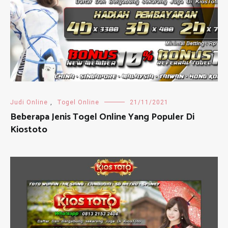
Judi Online
,
Togel Online
21/11/2021
Beberapa Jenis Togel Online Yang Populer Di
Kiostoto