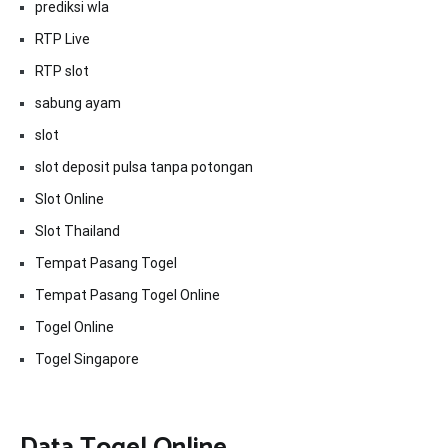
prediksi wla
RTP Live
RTP slot
sabung ayam
slot
slot deposit pulsa tanpa potongan
Slot Online
Slot Thailand
Tempat Pasang Togel
Tempat Pasang Togel Online
Togel Online
Togel Singapore
Data Togel Online