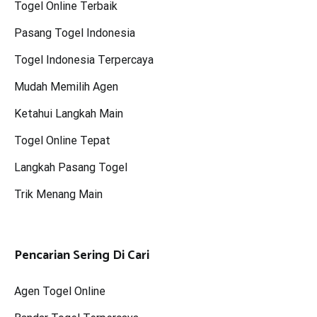
Togel Online Terbaik
Pasang Togel Indonesia
Togel Indonesia Terpercaya
Mudah Memilih Agen
Ketahui Langkah Main
Togel Online Tepat
Langkah Pasang Togel
Trik Menang Main
Pencarian Sering Di Cari
Agen Togel Online