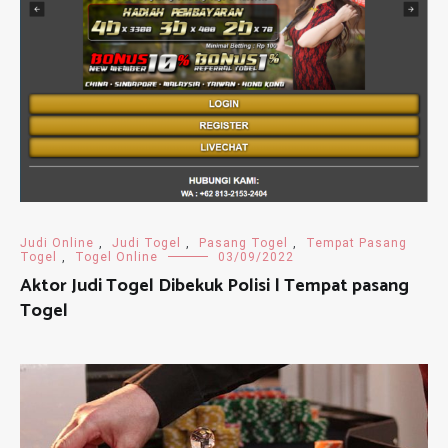
Judi Online
,
Judi Togel
,
Pasang Togel
,
Tempat Pasang
Togel
,
Togel Online
03/09/2022
Aktor Judi Togel Dibekuk Polisi | Tempat pasang
Togel