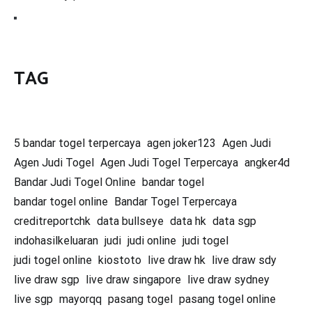
TAG
5 bandar togel terpercaya
agen joker123
Agen Judi
Agen Judi Togel
Agen Judi Togel Terpercaya
angker4d
Bandar Judi Togel Online
bandar togel
bandar togel online
Bandar Togel Terpercaya
creditreportchk
data bullseye
data hk
data sgp
indohasilkeluaran
judi
judi online
judi togel
judi togel online
kiostoto
live draw hk
live draw sdy
live draw sgp
live draw singapore
live draw sydney
live sgp
mayorqq
pasang togel
pasang togel online