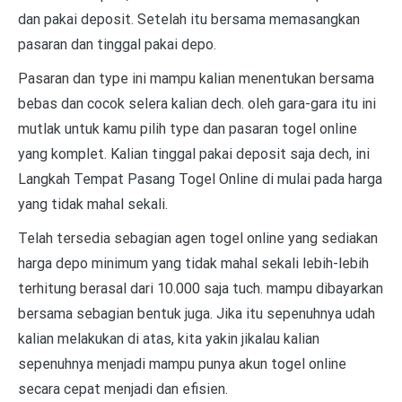
dan pakai deposit. Setelah itu bersama memasangkan
pasaran dan tinggal pakai depo.
Pasaran dan type ini mampu kalian menentukan bersama
bebas dan cocok selera kalian dech. oleh gara-gara itu ini
mutlak untuk kamu pilih type dan pasaran togel online
yang komplet. Kalian tinggal pakai deposit saja dech, ini
Langkah Tempat Pasang Togel Online di mulai pada harga
yang tidak mahal sekali.
Telah tersedia sebagian agen togel online yang sediakan
harga depo minimum yang tidak mahal sekali lebih-lebih
terhitung berasal dari 10.000 saja tuch. mampu dibayarkan
bersama sebagian bentuk juga. Jika itu sepenuhnya udah
kalian melakukan di atas, kita yakin jikalau kalian
sepenuhnya menjadi mampu punya akun togel online
secara cepat menjadi dan efisien.