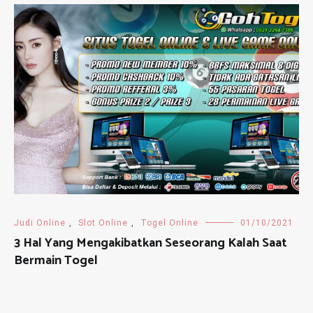
Judi Online
,
Slot Online
,
Togel Online
01/10/2021
3 Hal Yang Mengakibatkan Seseorang Kalah Saat
Bermain Togel