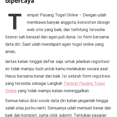
dipercaya
T
empat Pasang Togel Online – Dengan udah
membawa banyak anggota, konsisten design
web site yang baik, dan terhitung tersedia
lisensi sah berasal dari agen judi dunia. Isi form bersama
data diri. Saat udah mendapati agen togel online yang
aman,
lantas kalian tinggal daftar saja. untuk jalankan registrasi
ini tidak mampu tuch untuk kamu melakukan secara asal.
Harus bersama benar dan baik. Isi seluruh form registrasi
yang tersedia sebagai Langkah
Tempat Pasang Togel
Online
yang tidak mampu kalian meninggalkan.
Semua harus diisi cocok data diri kalian janganlah hingga
salah atau justru nanti. Semuanya udah memuat benar dan
baik dan komplet, cuma click submit. Tentukan pasaran