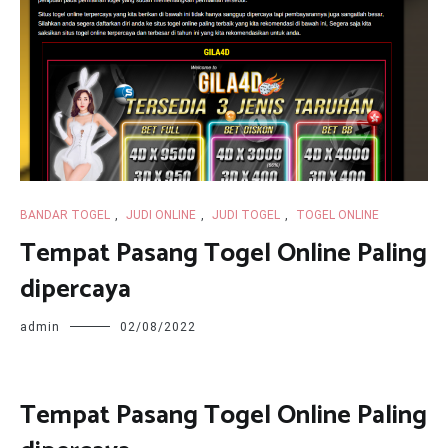
BANDAR TOGEL
,
JUDI ONLINE
,
JUDI TOGEL
,
TOGEL ONLINE
Tempat Pasang Togel Online Paling
dipercaya
admin
02/08/2022
Tempat Pasang Togel Online Paling