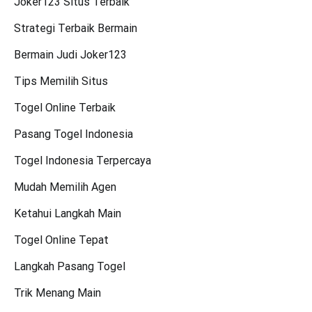
Joker123 Situs Terbaik
Strategi Terbaik Bermain
Bermain Judi Joker123
Tips Memilih Situs
Togel Online Terbaik
Pasang Togel Indonesia
Togel Indonesia Terpercaya
Mudah Memilih Agen
Ketahui Langkah Main
Togel Online Tepat
Langkah Pasang Togel
Trik Menang Main