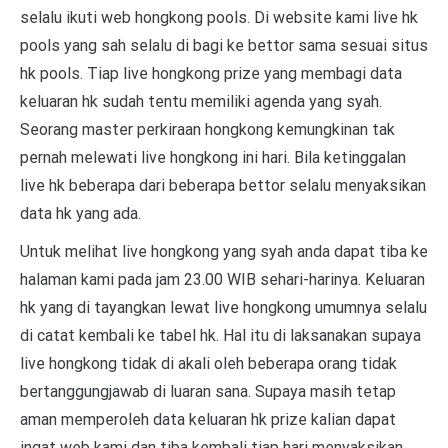
selalu ikuti web hongkong pools. Di website kami live hk
pools yang sah selalu di bagi ke bettor sama sesuai situs
hk pools. Tiap live hongkong prize yang membagi data
keluaran hk sudah tentu memiliki agenda yang syah.
Seorang master perkiraan hongkong kemungkinan tak
pernah melewati live hongkong ini hari. Bila ketinggalan
live hk beberapa dari beberapa bettor selalu menyaksikan
data hk yang ada.
Untuk melihat live hongkong yang syah anda dapat tiba ke
halaman kami pada jam 23.00 WIB sehari-harinya. Keluaran
hk yang di tayangkan lewat live hongkong umumnya selalu
di catat kembali ke tabel hk. Hal itu di laksanakan supaya
live hongkong tidak di akali oleh beberapa orang tidak
bertanggungjawab di luaran sana. Supaya masih tetap
aman memperoleh data keluaran hk prize kalian dapat
ingat web kami dan tiba kembali tiap hari menyaksikan