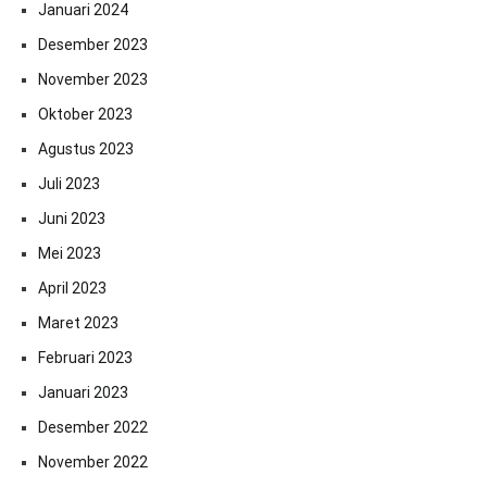
Januari 2024
Desember 2023
November 2023
Oktober 2023
Agustus 2023
Juli 2023
Juni 2023
Mei 2023
April 2023
Maret 2023
Februari 2023
Januari 2023
Desember 2022
November 2022