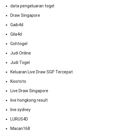
data pengeluaran togel
Draw Singapore
Gaib4d
Gila4d
Gohtogel
Judi Online
Judi Togel
Keluaran Live Draw SGP Tercepat
Kiostoto
Live Draw Singapore
live hongkong result
live sydney
LURUS4D
Macan168