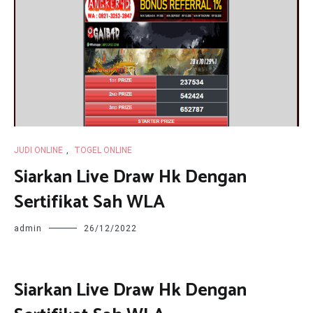
JUDI ONLINE
,
TOGEL ONLINE
Siarkan Live Draw Hk Dengan
Sertifikat Sah WLA
admin
26/12/2022
Siarkan Live Draw Hk Dengan