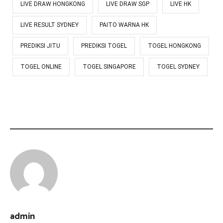
LIVE DRAW HONGKONG
LIVE DRAW SGP
LIVE HK
LIVE RESULT SYDNEY
PAITO WARNA HK
PREDIKSI JITU
PREDIKSI TOGEL
TOGEL HONGKONG
TOGEL ONLINE
TOGEL SINGAPORE
TOGEL SYDNEY
admin