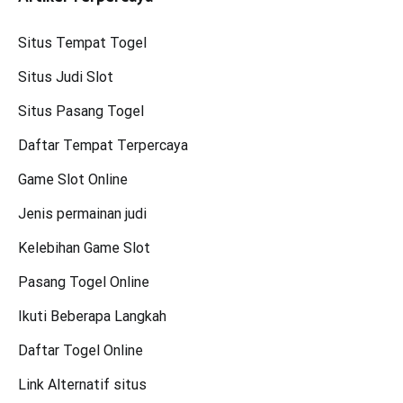
Situs Tempat Togel
Situs Judi Slot
Situs Pasang Togel
Daftar Tempat Terpercaya
Game Slot Online
Jenis permainan judi
Kelebihan Game Slot
Pasang Togel Online
Ikuti Beberapa Langkah
Daftar Togel Online
Link Alternatif situs