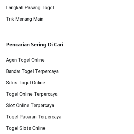
Langkah Pasang Togel
Trik Menang Main
Pencarian Sering Di Cari
Agen Togel Online
Bandar Togel Terpercaya
Situs Togel Online
Togel Online Terpercaya
Slot Online Terpercaya
Togel Pasaran Terpercaya
Togel Slots Online