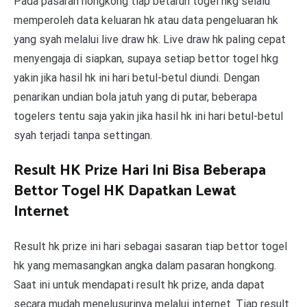
Pada pasaran hongkong tiap betaruh togel hkg selalu
memperoleh data keluaran hk atau data pengeluaran hk
yang syah melalui live draw hk. Live draw hk paling cepat
menyengaja di siapkan, supaya setiap bettor togel hkg
yakin jika hasil hk ini hari betul-betul diundi. Dengan
penarikan undian bola jatuh yang di putar, beberapa
togelers tentu saja yakin jika hasil hk ini hari betul-betul
syah terjadi tanpa settingan.
Result HK Prize Hari Ini Bisa Beberapa
Bettor Togel HK Dapatkan Lewat
Internet
Result hk prize ini hari sebagai sasaran tiap bettor togel
hk yang memasangkan angka dalam pasaran hongkong.
Saat ini untuk mendapati result hk prize, anda dapat
secara mudah menelusurinya melalui internet. Tiap result