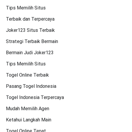
Tips Memilih Situs
Terbaik dan Terpercaya
Joker123 Situs Terbaik
Strategi Terbaik Bermain
Bermain Judi Joker123
Tips Memilih Situs
Togel Online Terbaik
Pasang Togel Indonesia
Togel Indonesia Terpercaya
Mudah Memilih Agen
Ketahui Langkah Main
Togel Online Tepat