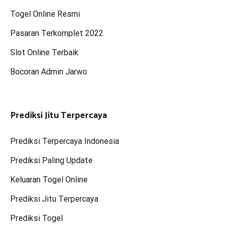
Togel Online Resmi
Pasaran Terkomplet 2022
Slot Online Terbaik
Bocoran Admin Jarwo
Prediksi Jitu Terpercaya
Prediksi Terpercaya Indonesia
Prediksi Paling Update
Keluaran Togel Online
Prediksi Jitu Terpercaya
Prediksi Togel