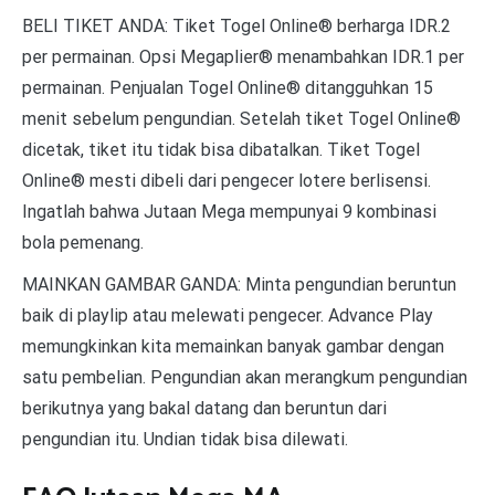
BELI TIKET ANDA: Tiket Togel Online® berharga IDR.2
per permainan. Opsi Megaplier® menambahkan IDR.1 per
permainan. Penjualan Togel Online® ditangguhkan 15
menit sebelum pengundian. Setelah tiket Togel Online®
dicetak, tiket itu tidak bisa dibatalkan. Tiket Togel
Online® mesti dibeli dari pengecer lotere berlisensi.
Ingatlah bahwa Jutaan Mega mempunyai 9 kombinasi
bola pemenang.
MAINKAN GAMBAR GANDA: Minta pengundian beruntun
baik di playlip atau melewati pengecer. Advance Play
memungkinkan kita memainkan banyak gambar dengan
satu pembelian. Pengundian akan merangkum pengundian
berikutnya yang bakal datang dan beruntun dari
pengundian itu. Undian tidak bisa dilewati.