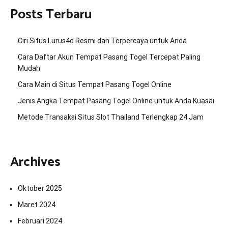
Posts Terbaru
Ciri Situs Lurus4d Resmi dan Terpercaya untuk Anda
Cara Daftar Akun Tempat Pasang Togel Tercepat Paling
Mudah
Cara Main di Situs Tempat Pasang Togel Online
Jenis Angka Tempat Pasang Togel Online untuk Anda Kuasai
Metode Transaksi Situs Slot Thailand Terlengkap 24 Jam
Archives
Oktober 2025
Maret 2024
Februari 2024