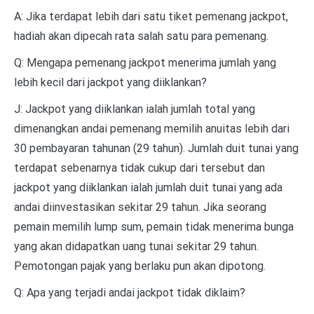
A: Jika terdapat lebih dari satu tiket pemenang jackpot,
hadiah akan dipecah rata salah satu para pemenang.
Q: Mengapa pemenang jackpot menerima jumlah yang
lebih kecil dari jackpot yang diiklankan?
J: Jackpot yang diiklankan ialah jumlah total yang
dimenangkan andai pemenang memilih anuitas lebih dari
30 pembayaran tahunan (29 tahun). Jumlah duit tunai yang
terdapat sebenarnya tidak cukup dari tersebut dan
jackpot yang diiklankan ialah jumlah duit tunai yang ada
andai diinvestasikan sekitar 29 tahun. Jika seorang
pemain memilih lump sum, pemain tidak menerima bunga
yang akan didapatkan uang tunai sekitar 29 tahun.
Pemotongan pajak yang berlaku pun akan dipotong.
Q: Apa yang terjadi andai jackpot tidak diklaim?