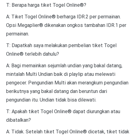
T: Berapa harga tiket Togel Online®?
A: Tiket Togel Online® berharga IDR.2 per permainan.
Opsi Megaplier® dikenakan ongkos tambahan IDR.1 per
permainan.
T: Dapatkah saya melakukan pembelian tiket Togel
Online® terlebih dahulu?
A: Bagi memainkan sejumlah undian yang bakal datang,
mintalah Multi Undian baik di playlip atau melewati
pengecer. Pengundian Multi akan merangkum pengundian
berikutnya yang bakal datang dan beruntun dari
pengundian itu. Undian tidak bisa dilewati.
T: Apakah tiket Togel Online® dapat diurungkan atau
dibatalkan?
A: Tidak. Setelah tiket Togel Online® dicetak, tiket tidak