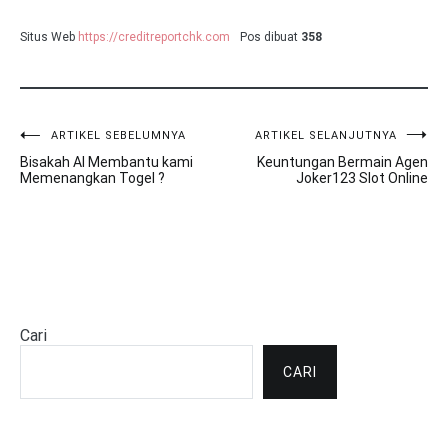
Situs Web
https://creditreportchk.com
Pos dibuat
358
Navigasi
ARTIKEL SEBELUMNYA
ARTIKEL SELANJUTNYA
Bisakah AI Membantu kami
Keuntungan Bermain Agen
pos
Memenangkan Togel ?
Joker123 Slot Online
Cari
CARI