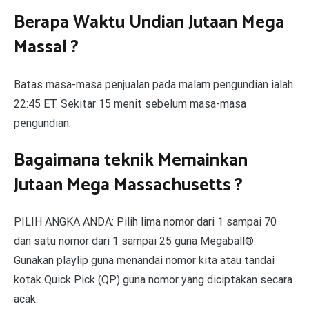
Berapa Waktu Undian Jutaan Mega
Massal ?
Batas masa-masa penjualan pada malam pengundian ialah
22:45 ET. Sekitar 15 menit sebelum masa-masa
pengundian.
Bagaimana teknik Memainkan
Jutaan Mega Massachusetts ?
PILIH ANGKA ANDA: Pilih lima nomor dari 1 sampai 70
dan satu nomor dari 1 sampai 25 guna Megaball®.
Gunakan playlip guna menandai nomor kita atau tandai
kotak Quick Pick (QP) guna nomor yang diciptakan secara
acak.