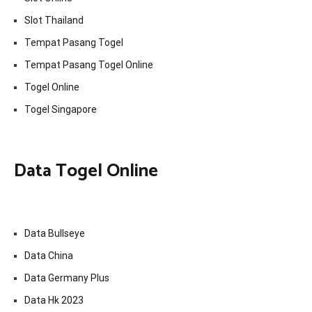
Slot Thailand
Tempat Pasang Togel
Tempat Pasang Togel Online
Togel Online
Togel Singapore
Data Togel Online
Data Bullseye
Data China
Data Germany Plus
Data Hk 2023