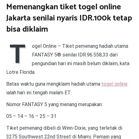
Memenangkan tiket togel online
Jakarta senilai nyaris IDR.100k tetap
bisa diklaim
T
ogel Online – Tiket pemenang hadiah utama
FANTASY 5® senilai IDR.96.558,33 dari
pengundian hari ini masih belum diklaim, kata
Lotre Florida.
Batas waktu guna mengklaim hadiah utama
togel online
ialah hari ini tengah malam ET.
Nomor FANTASY 5 yang menang merupakan:
05 – 14 – 16 – 25 – 31
Tiket pemenang dibeli di Winn-Dixie, yang terletak di
3275 Southwest 22nd Street di Miami. Pemain yang