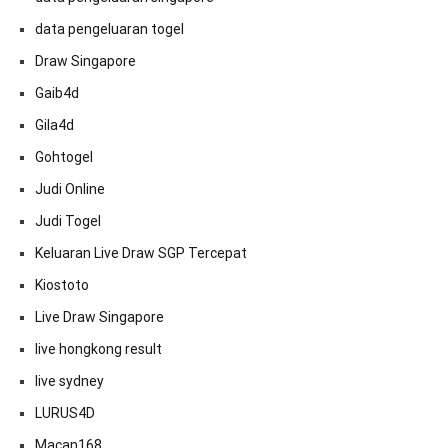
data pengeluaran togel
Draw Singapore
Gaib4d
Gila4d
Gohtogel
Judi Online
Judi Togel
Keluaran Live Draw SGP Tercepat
Kiostoto
Live Draw Singapore
live hongkong result
live sydney
LURUS4D
Macan168